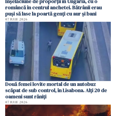
Înșelăciune de proporții în Ungaria, cu o
româncă în centrul anchetei. Bătrânii erau
puși să lase la poartă genți cu aur și bani
07 IULIE 2026
Două femei lovite mortal de un autobuz
scăpat de sub control, în Lisabona. Alți 20 de
oameni sunt răniți
07 IULIE 2026