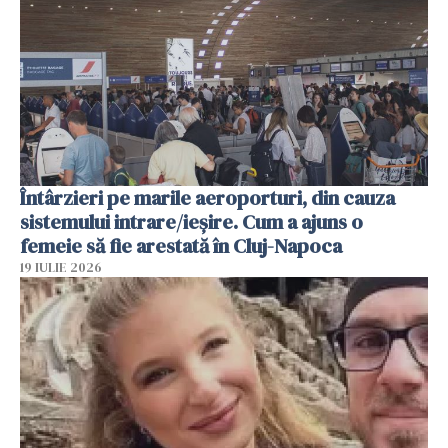
Întârzieri pe marile aeroporturi, din cauza
sistemului intrare/ieșire. Cum a ajuns o
femeie să fie arestată în Cluj-Napoca
19 IULIE 2026