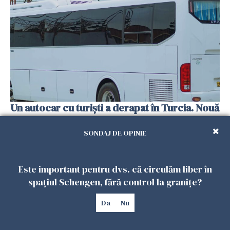
Un autocar cu turiști a derapat în Turcia. Nouă
persoane au murit
01 FEBRUARIE 2026
SONDAJ DE OPINIE
Este important pentru dvs. că circulăm liber în
spațiul Schengen, fără control la granițe?
Da
Nu