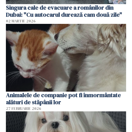
Singura cale de evacuare a românilor din
Dubai: "Cu autocarul durează cam două zile"
02 MARTIE 2026
Animalele de companie pot fi înmormântate
alături de stăpânii lor
27 FEBRUARIE 2026