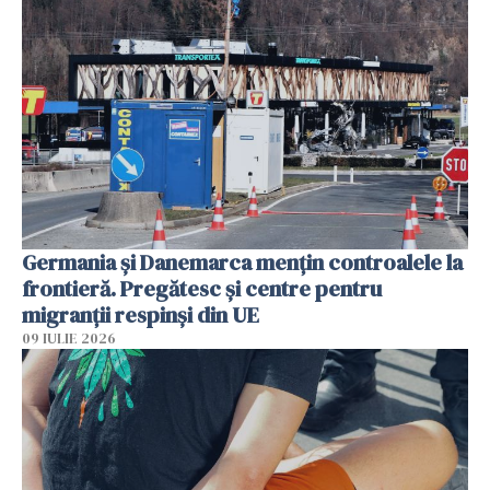
Germania și Danemarca mențin controalele la
frontieră. Pregătesc și centre pentru
migranții respinși din UE
09 IULIE 2026