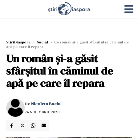
StiriDiaspora
›
Social
›
Un român şi-a găsit sfârşitul în căminul de
apă pe care îl repara
Un român şi-a găsit
sfârşitul în căminul de
apă pe care îl repara
De
Nicoleta Baciu
26 NOIEMBRIE 2020