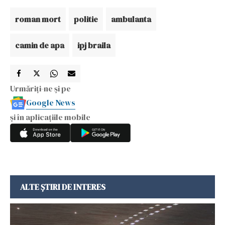
roman mort
politie
ambulanta
camin de apa
ipj braila
Urmăriți-ne și pe
Google News
și în aplicațiile mobile
ALTE ȘTIRI DE INTERES