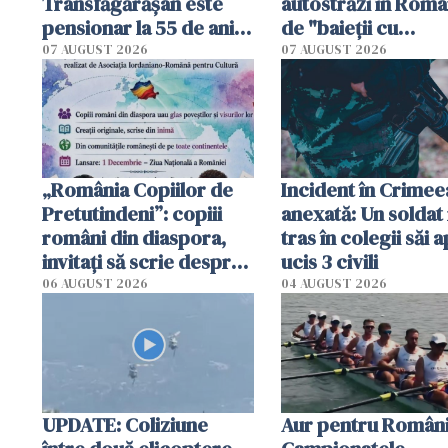
Transfăgărășan este
autostrăzi în Româ
pensionar la 55 de ani.
de "baieții cu
Poliția l-a identificat
platforme": "Mi-au
07 AUGUST 2026
07 AUGUST 2026
cerut 1200 lei să m
tracteze"
„România Copiilor de
Incident în Crimee
Pretutindeni”: copiii
anexată: Un soldat 
români din diaspora,
tras în colegii săi a
invitați să scrie despre
ucis 3 civili
România într-un volum
06 AUGUST 2026
04 AUGUST 2026
special
UPDATE: Coliziune
Aur pentru Români