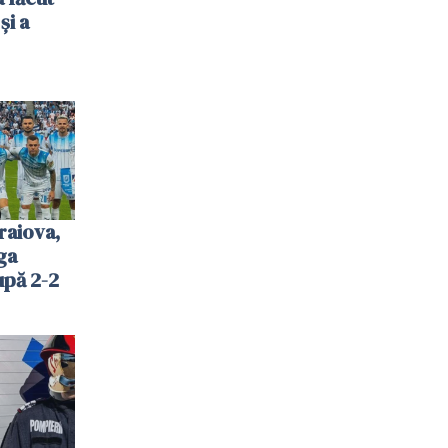
și a
raiova,
ga
upă 2-2