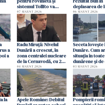
nia
pentru rovinietă şi
rezultat bun în
sistemul TollRo va
deplasarea de 
începe la 1 octombrie
07 AUGUST 2026
06 AUGUST 2026
ă
a
Radu Miruţă: Nivelul
Seceta lovește 
rus a
Dunării a crescut, în
Dunăre. Cum ar
poi a
zona centralei nucleare
situația în toate
de la Cernavodă, cu 2
dunărene și de
cm faţă de ziua trecută
România resim
04 AUGUST 2026
03 AUGUST 2026
efectele, deși a
în iulie
a la
Apele Române: Debitul
Pompierii româ