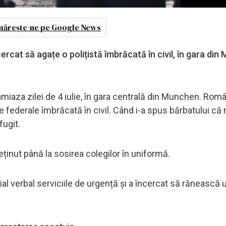
ărește-ne pe Google News
rcat să agațe o polițistă îmbrăcată în civil, în gara din
-amiaza zilei de 4 iulie, în gara centrală din Munchen. Rom
te federale îmbrăcată în civil. Când i-a spus bărbatului că
fugit.
reținut până la sosirea colegilor în uniformă.
țial verbal serviciile de urgență și a încercat să rănească u