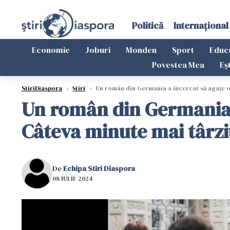
Politică
Internațional
Economie
Joburi
Monden
Sport
Educ
Povestea Mea
Eș
StiriDiaspora
›
Știri
›
Un român din Germania a încercat să agațe o p
Un român din Germania a 
Câteva minute mai târziu
De
Echipa Stiri Diaspora
08 IULIE 2024