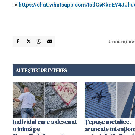
->
https://chat.whatsapp.com/IsdGvKkdEY4JJh
Urmăriți-ne 
ALTE ȘTIRI DE INTERES
Individul care a desenat
Țepușe metalice,
o inimă pe
aruncate intențion