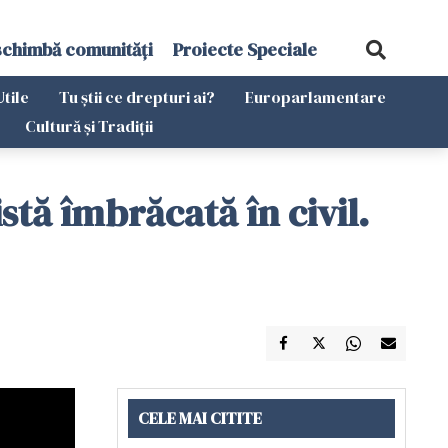
schimbă comunități
Proiecte Speciale
Utile
Tu știi ce drepturi ai?
Europarlamentare
Cultură și Tradiții
stă îmbrăcată în civil.
CELE MAI CITITE