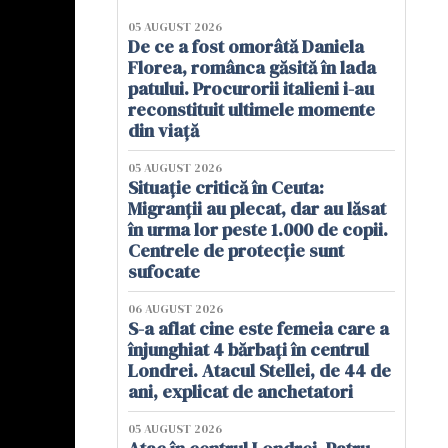
05 AUGUST 2026
De ce a fost omorâtă Daniela
Florea, românca găsită în lada
patului. Procurorii italieni i-au
reconstituit ultimele momente
din viață
05 AUGUST 2026
Situație critică în Ceuta:
Migranții au plecat, dar au lăsat
în urma lor peste 1.000 de copii.
Centrele de protecție sunt
sufocate
06 AUGUST 2026
S-a aflat cine este femeia care a
înjunghiat 4 bărbați în centrul
Londrei. Atacul Stellei, de 44 de
ani, explicat de anchetatori
05 AUGUST 2026