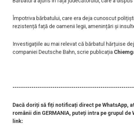
Bărbatul a ajuns în fața judecătorului, care a dispus
Împotriva bărbatului, care era deja cunoscut polițișt
rezistență față de oamenii legii, amenințări și insult
Investigațiile au mai relevat că bărbatul hărțuise de
companiei Deutsche Bahn, scrie publicația
Chiemg
----------------------------------------------------------
Dacă doriți să fiți notificați direct pe WhatsApp,
românii din GERMANIA, puteți intra pe grupul de W
link: