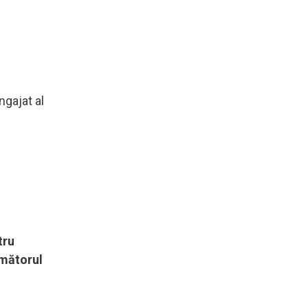
ngajat al
tru
rmătorul