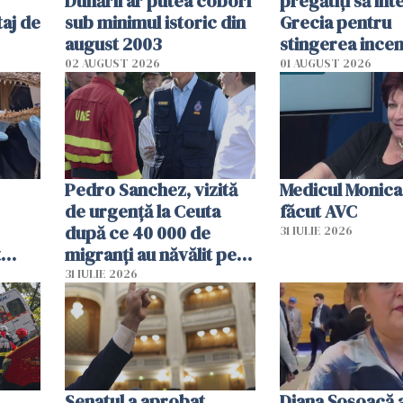
Dunării ar putea coborî
pregătiţi să int
aj de
sub minimul istoric din
Grecia pentru
august 2003
stingerea incen
02 AUGUST 2026
01 AUGUST 2026
Pedro Sanchez, vizită
Medicul Monica
de urgență la Ceuta
făcut AVC
după ce 40 000 de
31 IULIE 2026
t
migranți au năvălit pe
și o
teritoriul spaniol: „Vom
31 IULIE 2026
ni
mobiliza toate
resursele"
Senatul a aprobat
Diana Șoșoacă a