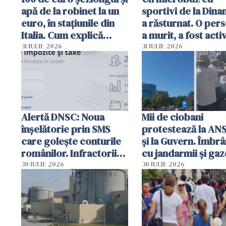
apă de la robinet la un
sportivi de la Dina
euro, în stațiunile din
a răsturnat. O per
Italia. Cum explică
a murit, a fost acti
autoritățile
planul roșu de
31 IULIE 2026
31 IULIE 2026
intervenție
Alertă DNSC: Noua
Mii de ciobani
înșelătorie prin SMS
protestează la AN
care golește conturile
și la Guvern. Îmbrâ
românilor. Infractorii
cu jandarmii și gaz
folosesc numele
lacrimogene
30 IULIE 2026
30 IULIE 2026
Ghișeul.ro și al Poliției
Române