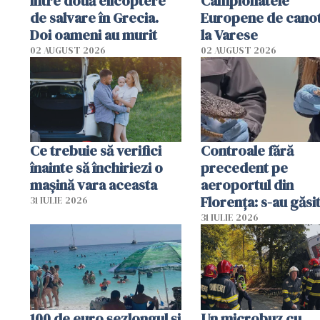
între două elicoptere
Campionatele
de salvare în Grecia.
Europene de canot
Doi oameni au murit
la Varese
02 AUGUST 2026
02 AUGUST 2026
Ce trebuie să verifici
Controale fără
înainte să închiriezi o
precedent pe
mașină vara aceasta
aeroportul din
Florența: s-au găsi
31 IULIE 2026
capete de aligator 
31 IULIE 2026
sumă imensă de ba
100 de euro șezlongul și
Un microbuz cu