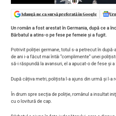
Adaugă-ne ca sursă preferată în Google
Urm
Un român a fost arestat în Germania, după ce a înce
Bărbatul a atins-o pe fese pe femeie și a fugit.
Potrivit poliției germane, totul s-a petrecut în după
de ani i-a făcut mai întâi "complimente" unei polițis
să-i răspundă la avansuri, el a apucat-o de fese și a 
După câțiva metri, polițista l-a ajuns din urmă și l-a 
În drum spre secția de poliție, românul a insultat ini
cu o lovitură de cap.