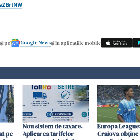
ueZBrtNW
Google News
și pe
și în aplicațiile mobile
Nou sistem de taxare.
Europa League:
at pe
Aplicarea tarifelor
Craiova obține