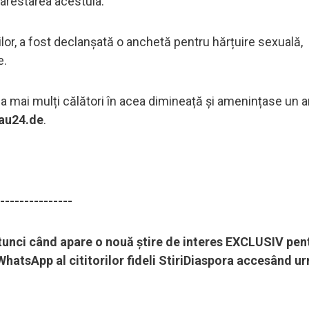
 arestarea acestuia.
ilor, a fost declanșată o anchetă pentru hărțuire sexuală,
e.
ja mai mulți călători în acea dimineață și amenințase un a
au24.de
.
---------------
 atunci când apare o nouă știre de interes EXCLUSIV pen
hatsApp al cititorilor fideli StiriDiaspora accesând u