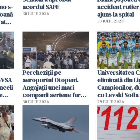
mo s-
acordul SAFE
accident rutier 
soană
ajuns la spital
30 IULIE 2026
vat
30 IULIE 2026
Percheziții pe
Universitatea C
SVSA
aeroportul Otopeni.
eliminată din Li
nceli
Angajații unei mari
Campionilor, d
e
companii aeriene furau
cu Levski Sofia
parfumuri, ceasuri și
30 IULIE 2026
29 IULIE 2026
mâncarea destinată
vânzării