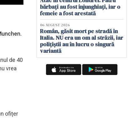
Atac în centrul Londrei. Patru
bărbați au fost înjunghiați, iar o
femeie a fost arestată
06 AUGUST 2026
Român, găsit mort pe stradă în
 Munchen.
Italia. NU era un om al străzii, iar
polițiștii au în lucru o singură
variantă
ânul de 40
 nu vrea
n ofițer