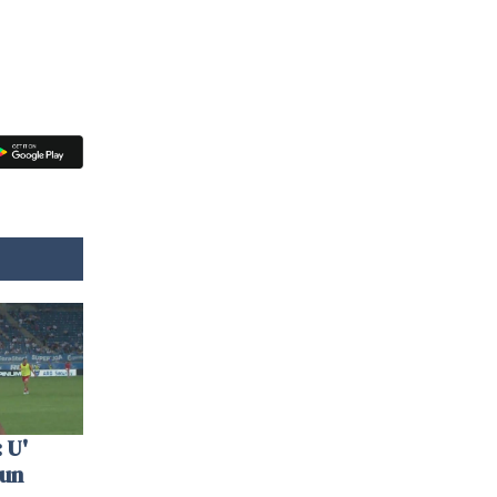
 U'
 un