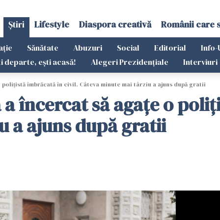
Știri
Lifestyle
Diaspora creativă
Românii care 
ație
Sănătate
Abuzuri
Social
Editorial
Info-
ti departe, ești acasă!
Alegeri Prezidențiale
Interviuri
olițistă îmbrăcată în civil. Câteva minute mai târziu a ajuns după gratii
încercat să agațe o poliți
 a ajuns după gratii