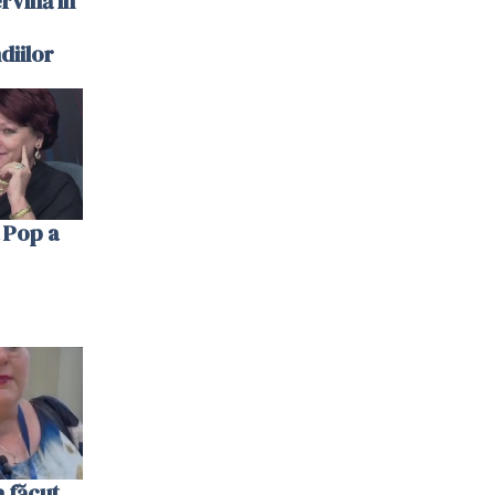
ervină în
diilor
 Pop a
 făcut