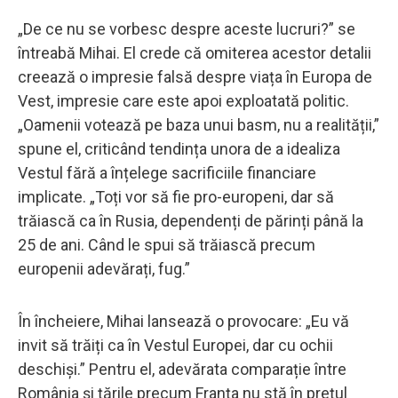
„De ce nu se vorbesc despre aceste lucruri?” se
întreabă Mihai. El crede că omiterea acestor detalii
creează o impresie falsă despre viața în Europa de
Vest, impresie care este apoi exploatată politic.
„Oamenii votează pe baza unui basm, nu a realității,”
spune el, criticând tendința unora de a idealiza
Vestul fără a înțelege sacrificiile financiare
implicate. „Toți vor să fie pro-europeni, dar să
trăiască ca în Rusia, dependenți de părinți până la
25 de ani. Când le spui să trăiască precum
europenii adevărați, fug.”
În încheiere, Mihai lansează o provocare: „Eu vă
invit să trăiți ca în Vestul Europei, dar cu ochii
deschiși.” Pentru el, adevărata comparație între
România și țările precum Franța nu stă în prețul