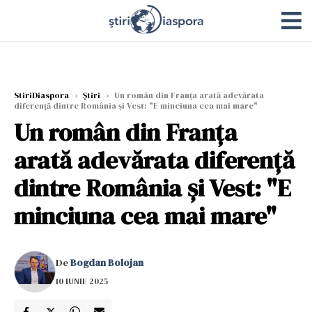
StiriDiaspora
›
Știri
›
Un român din Franța arată adevărata
diferență dintre România și Vest: "E minciuna cea mai mare"
Un român din Franța
arată adevărata diferență
dintre România și Vest: "E
minciuna cea mai mare"
De
Bogdan Bolojan
10 IUNIE 2025