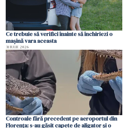
Ce trebuie să verifici înainte să închiriezi o
mașină vara aceasta
31 IULIE 2026
Controale fără precedent pe aeroportul din
Florența: s-au găsit capete de aligator și o