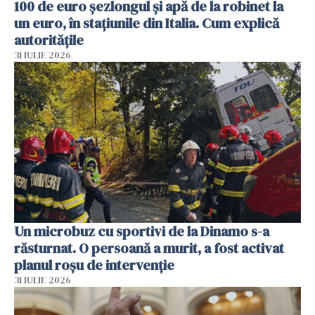
100 de euro șezlongul și apă de la robinet la
un euro, în stațiunile din Italia. Cum explică
autoritățile
31 IULIE 2026
Un microbuz cu sportivi de la Dinamo s-a
răsturnat. O persoană a murit, a fost activat
planul roșu de intervenție
31 IULIE 2026