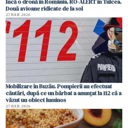
Încă o dronă în România. RO-ALERT în Tulcea.
Două avioane ridicate de la sol
27 IULIE 2026
Mobilizare în Buzău. Pompierii au efectuat
căutări, după ce un bărbat a anunțat la 112 că a
văzut un obiect luminos
27 IULIE 2026