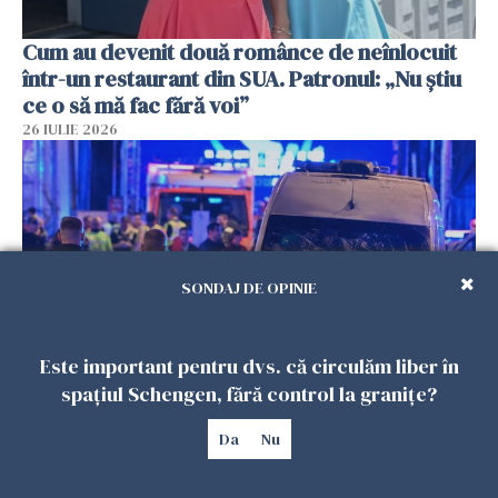
Cum au devenit două românce de neînlocuit
într-un restaurant din SUA. Patronul: „Nu știu
ce o să mă fac fără voi”
26 IULIE 2026
SONDAJ DE OPINIE
Este important pentru dvs. că circulăm liber în
spațiul Schengen, fără control la granițe?
Teroare la Berlin, în timpul Gay Pride: o dubiță
a intrat în mulțime. Un mort și 15 răniți
Da
Nu
26 IULIE 2026