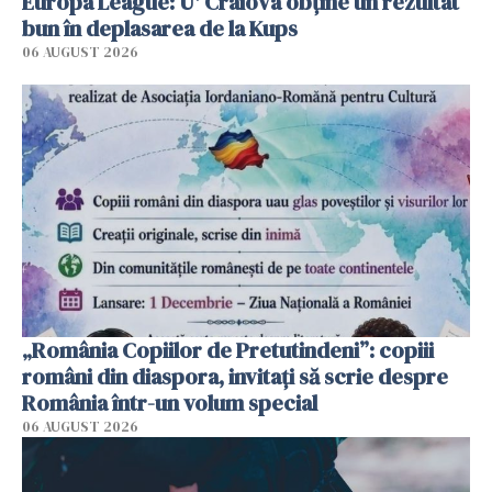
Europa League: U' Craiova obține un rezultat
bun în deplasarea de la Kups
06 AUGUST 2026
„România Copiilor de Pretutindeni”: copiii
români din diaspora, invitați să scrie despre
România într-un volum special
06 AUGUST 2026