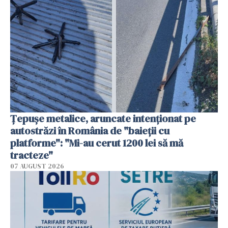
Țepușe metalice, aruncate intenționat pe
autostrăzi în România de "baieții cu
platforme": "Mi-au cerut 1200 lei să mă
tracteze"
07 AUGUST 2026