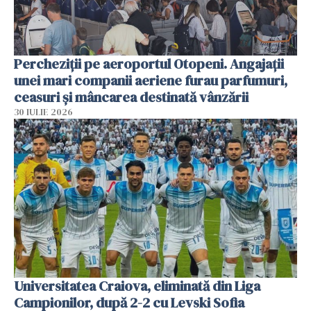
Percheziții pe aeroportul Otopeni. Angajații
unei mari companii aeriene furau parfumuri,
ceasuri și mâncarea destinată vânzării
30 IULIE 2026
Universitatea Craiova, eliminată din Liga
Campionilor, după 2-2 cu Levski Sofia