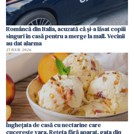
Româncă din Italia, acuzată că și-a lăsat copiii
singuri în casă pentru a merge la mall. Vecinii
au dat alarma
25 IULIE 2026
Înghețata de casă cu nectarine care
cucerește vara. Rețeta fără aparat, gata din