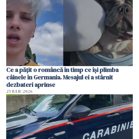
Ce a pățit o româncă în timp ce își plimba
câinele în Germania. Mesajul ei a stârnit
dezbateri aprinse
25 IULIE 2026