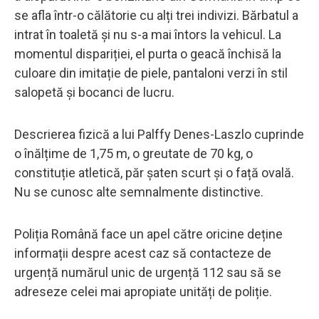
se afla într-o călătorie cu alți trei indivizi. Bărbatul a
intrat în toaletă și nu s-a mai întors la vehicul. La
momentul dispariției, el purta o geacă închisă la
culoare din imitație de piele, pantaloni verzi în stil
salopetă și bocanci de lucru.
Descrierea fizică a lui Palffy Denes-Laszlo cuprinde
o înălțime de 1,75 m, o greutate de 70 kg, o
constituție atletică, păr șaten scurt și o față ovală.
Nu se cunosc alte semnalmente distinctive.
Poliția Română face un apel către oricine deține
informații despre acest caz să contacteze de
urgență numărul unic de urgență 112 sau să se
adreseze celei mai apropiate unități de poliție.