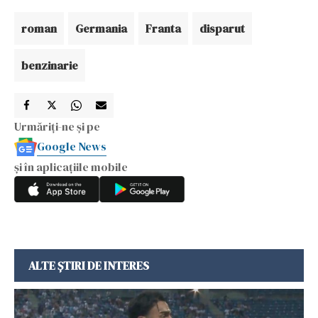
roman
Germania
Franta
disparut
benzinarie
Urmăriți-ne și pe
Google News
și în aplicațiile mobile
ALTE ȘTIRI DE INTERES