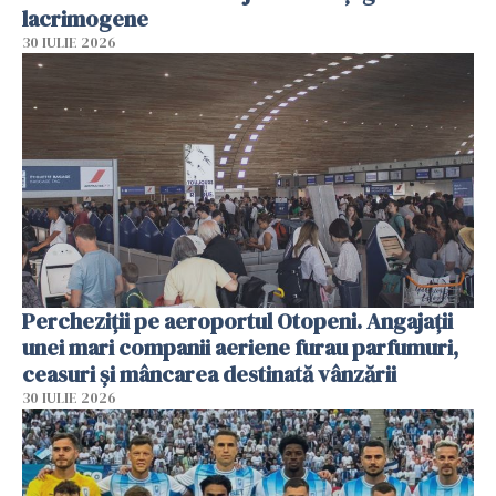
lacrimogene
30 IULIE 2026
Percheziții pe aeroportul Otopeni. Angajații
unei mari companii aeriene furau parfumuri,
ceasuri și mâncarea destinată vânzării
30 IULIE 2026