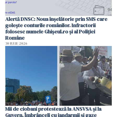
Alertă DNSC: Noua înșelătorie prin SMS care
golește conturile românilor. Infractorii
folosesc numele Ghișeul.ro și al Poliției
Române
30 IULIE 2026
Mii de ciobani protestează la ANSVSA și la
Guvern. Îmbrânceli cu jandarmii și gaze