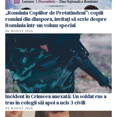
„România Copiilor de Pretutindeni”: copiii
români din diaspora, invitați să scrie despre
România într-un volum special
06 AUGUST 2026
Incident în Crimeea anexată: Un soldat rus a
tras în colegii săi apoi a ucis 3 civili
04 AUGUST 2026