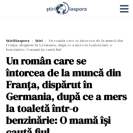
StiriDiaspora
›
Știri
›
Un român care se întorcea de la muncă din
Franța, dispărut în Germania, după ce a mers la toaletă într-o
benzinărie: O mamă își caută fiul
Un român care se
întorcea de la muncă din
Franța, dispărut în
Germania, după ce a mers
la toaletă într-o
benzinărie: O mamă își
caută fiul