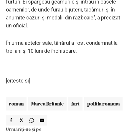
furturi. Ei spărgeau geamurile și intrau în casele
oamenilor, de unde furau bijuterii, tacâmuri și în
anumite cazuri și medalii din războaie", a precizat
un oficial.
În urma actelor sale, tânărul a fost condamnat la
trei ani și 10 luni de închisoare.
[citeste si]
roman
Marea Britanie
furt
politia romana
Urmăriți-ne și pe