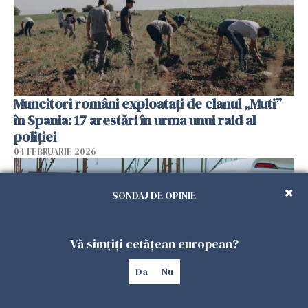
Muncitori români exploatați de clanul „Muti”
în Spania: 17 arestări în urma unui raid al
poliției
04 FEBRUARIE 2026
SONDAJ DE OPINIE
Vă simțiți cetățean european?
Da
Nu