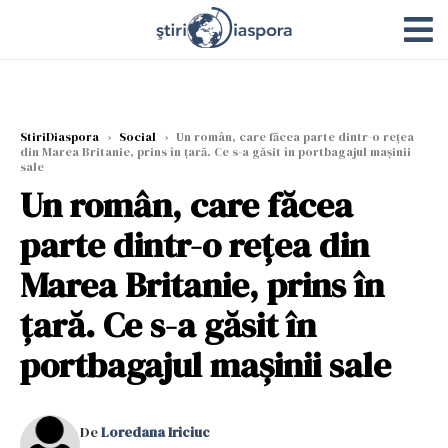
StiriDiaspora
›
Social
›
Un român, care făcea parte dintr-o rețea
din Marea Britanie, prins în țară. Ce s-a găsit în portbagajul mașinii
sale
Un român, care făcea
parte dintr-o rețea din
Marea Britanie, prins în
țară. Ce s-a găsit în
portbagajul mașinii sale
De
Loredana Iriciuc