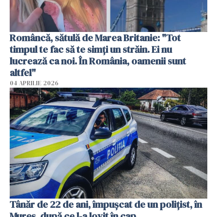
Româncă, sătulă de Marea Britanie: "Tot
timpul te fac să te simți un străin. Ei nu
lucrează ca noi. În România, oamenii sunt
altfel"
04 APRILIE 2026
Tânăr de 22 de ani, împușcat de un polițist, în
Mureș, după ce l-a lovit în cap