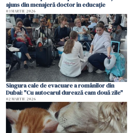
ajuns din menajeră doctor în educație
03 MARTIE 2026
Singura cale de evacuare a românilor din
Dubai: "Cu autocarul durează cam două zile"
02 MARTIE 2026