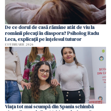
De ce dorul de casă rămâne atât de viu la
românii plecați în diaspora? Psiholog Radu
Leca, explicații pe înțelesul tuturor
13 FEBRUARIE 2026
Viața tot mai scumpă din Spania schimbă