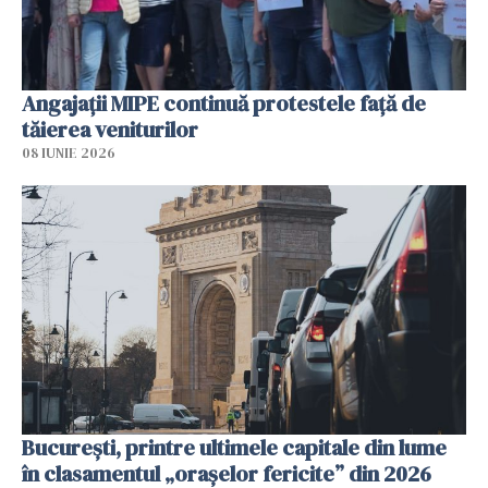
Angajaţii MIPE continuă protestele faţă de
tăierea veniturilor
08 IUNIE 2026
București, printre ultimele capitale din lume
în clasamentul „orașelor fericite” din 2026