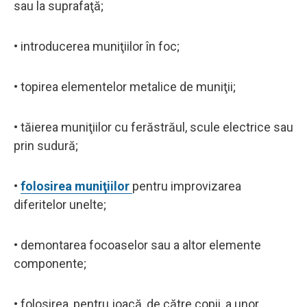
sau la suprafaţă;
• introducerea muniţiilor în foc;
• topirea elementelor metalice de muniţii;
• tăierea muniţiilor cu ferăstrăul, scule electrice sau
prin sudură;
•
folosirea muniţiilor
pentru improvizarea
diferitelor unelte;
• demontarea focoaselor sau a altor elemente
componente;
• folosirea, pentru joacă, de către copii, a unor