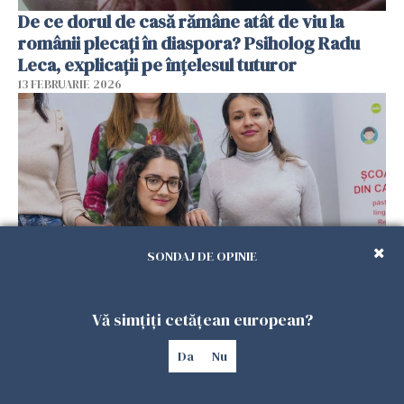
De ce dorul de casă rămâne atât de viu la
românii plecați în diaspora? Psiholog Radu
Leca, explicații pe înțelesul tuturor
13 FEBRUARIE 2026
SONDAJ DE OPINIE
Viața tot mai scumpă din Spania schimbă
Vă simțiți cetățean european?
planurile românilor. Mulți se gândesc să
revină acasă
Da
Nu
08 FEBRUARIE 2026