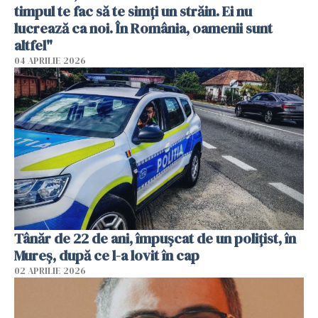
timpul te fac să te simți un străin. Ei nu
lucrează ca noi. În România, oamenii sunt
altfel"
04 APRILIE 2026
Tânăr de 22 de ani, împușcat de un polițist, în
Mureș, după ce l-a lovit în cap
02 APRILIE 2026