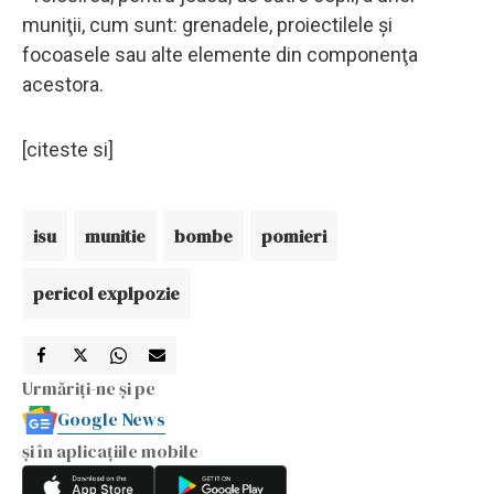
muniţii, cum sunt: grenadele, proiectilele şi
focoasele sau alte elemente din componenţa
acestora.
[citeste si]
isu
munitie
bombe
pomieri
pericol explpozie
Urmăriți-ne și pe
Google News
și în aplicațiile mobile