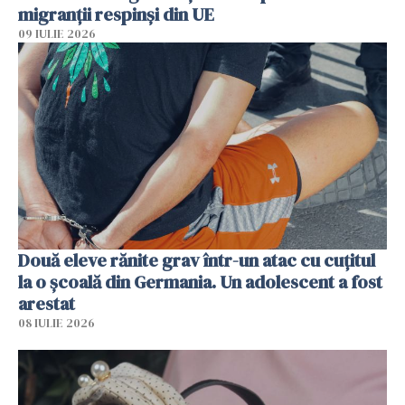
migranții respinși din UE
09 IULIE 2026
Două eleve rănite grav într-un atac cu cuțitul
la o școală din Germania. Un adolescent a fost
arestat
08 IULIE 2026