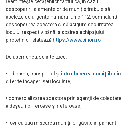
reaminteşte cetăţenilor faptul că, în cazul
descoperirii elementelor de muniţie trebuie să
apeleze de urgenţă numărul unic 112, semnalând
descoperirea acestora şi să asigure securitatea
locului respectiv până la sosirea echipajului
pirotehnic, relatează
https://www.bihon.ro
.
De asemenea, se interzice:
• ridicarea, transportul şi
introducerea muniţiilor
în
diferite încăperi sau locuinţe;
• comercializarea acestora prin agenţii de colectare
a deşeurilor feroase şi neferoase;
• lovirea sau mişcarea muniţiilor găsite în pământ