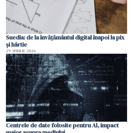
Suedia: de la învățământul digital înapoi la pix
și hârtie
29 APRILIE 2026
Centrele de date folosite pentru AI, impact
major asupra mediului