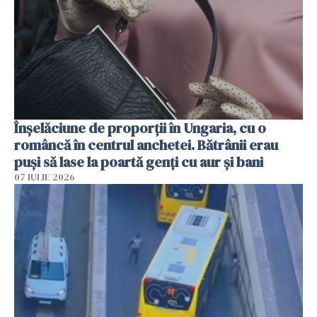
Înșelăciune de proporții în Ungaria, cu o
româncă în centrul anchetei. Bătrânii erau
puși să lase la poartă genți cu aur și bani
07 IULIE 2026