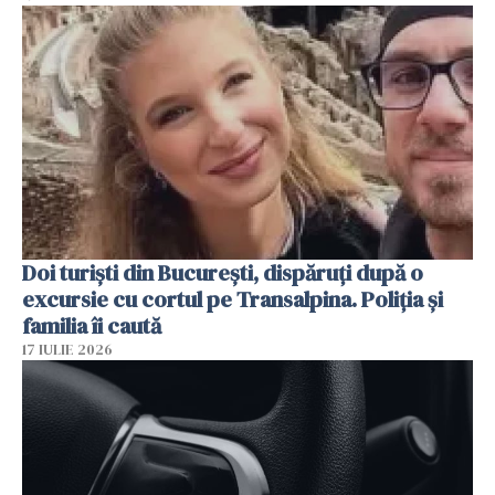
Doi turiști din București, dispăruți după o
excursie cu cortul pe Transalpina. Poliția și
familia îi caută
17 IULIE 2026