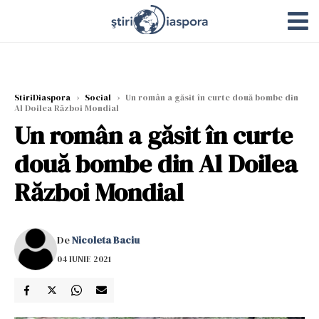
StiriDiaspora
›
Social
›
Un român a găsit în curte două bombe din
Al Doilea Război Mondial
Un român a găsit în curte
două bombe din Al Doilea
Război Mondial
De
Nicoleta Baciu
04 IUNIE 2021