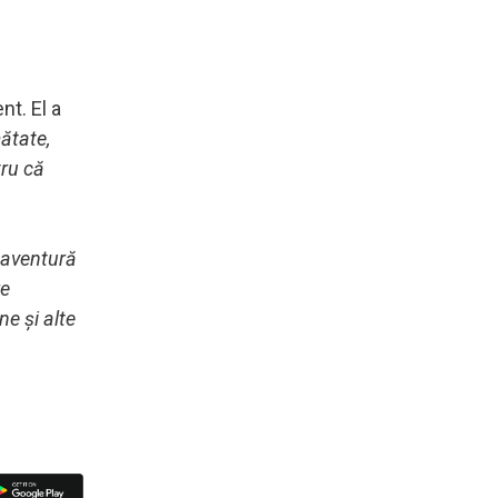
nt. El a
mătate,
tru că
 aventură
re
ne și alte