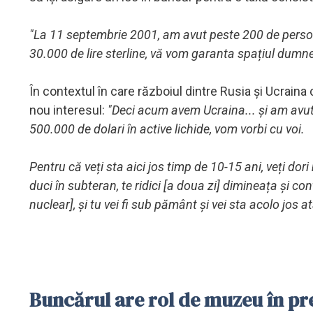
"La 11 septembrie 2001, am avut peste 200 de persoane
30.000 de lire sterline, vă vom garanta spațiul dumnea
În contextul în care războiul dintre Rusia și Ucraina
nou interesul:
"Deci acum avem Ucraina... și am avut
500.000 de dolari în active lichide, vom vorbi cu voi.
Pentru că veți sta aici jos timp de 10-15 ani, veți dor
duci în subteran, te ridici [a doua zi] dimineața și co
nuclear], și tu vei fi sub pământ și vei sta acolo jos at
Buncărul are rol de muzeu în prez