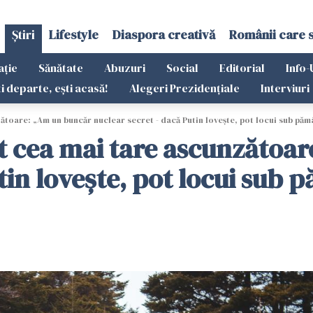
Știri
Lifestyle
Diaspora creativă
Românii care 
ație
Sănătate
Abuzuri
Social
Editorial
Info-
ti departe, ești acasă!
Alegeri Prezidențiale
Interviuri
ătoare: „Am un buncăr nuclear secret - dacă Putin lovește, pot locui sub pămâ
it cea mai tare ascunzătoa
tin lovește, pot locui sub p