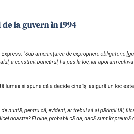
de la guvern în 1994
u Express:
"Sub amenințarea de expropriere obligatorie [gu
lul, a construit buncărul, l-a pus la loc, iar apoi am cultiva
ă lumea și spune că a decide cine își asigură un loc este
e nuntă, pentru că, evident, ar trebui să ai părinții tăi, fiica
fiicei noastre? Ei bine, probabil că da, dacă sunt împreună