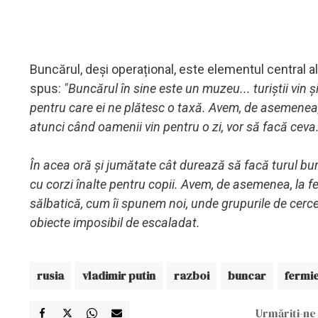
Buncărul, deși operațional, este elementul central al
spus:
"Buncărul în sine este un muzeu... turiștii vin 
pentru care ei ne plătesc o taxă. Avem, de asemenea, c
atunci când oamenii vin pentru o zi, vor să facă ceva
În acea oră și jumătate cât durează să facă turul bu
cu corzi înalte pentru copii. Avem, de asemenea, la 
sălbatică, cum îi spunem noi, unde grupurile de cerceta
obiecte imposibil de escaladat.
rusia
vladimir putin
razboi
buncar
fermi
Urmăriți-ne 