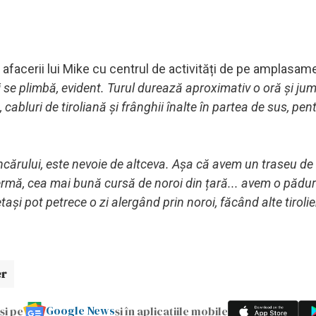
 afacerii lui Mike cu centrul de activități de pe amplasame
și se plimbă, evident. Turul durează aproximativ o oră și ju
abluri de tiroliană și frânghii înalte în partea de sus, pen
.
ncărului, este nevoie de altceva. Așa că avem un traseu de
fermă, cea mai bună cursă de noroi din țară... avem o pădu
și pot petrece o zi alergând prin noroi, făcând alte tirolie
er
Google News
și pe
și în aplicațiile mobile