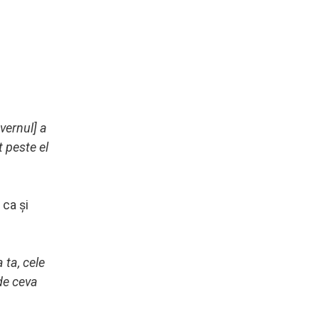
vernul] a
t peste el
 ca și
 ta, cele
 de ceva