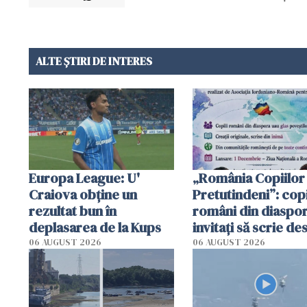
ALTE ȘTIRI DE INTERES
Europa League: U'
„România Copiilor
Craiova obține un
Pretutindeni”: copi
rezultat bun în
români din diaspor
deplasarea de la Kups
invitați să scrie de
România într-un v
06 AUGUST 2026
06 AUGUST 2026
special