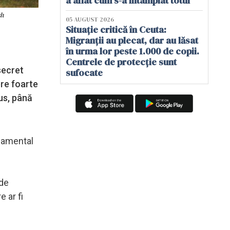
a aflat cum s-a întâmplat totul
sh
05 AUGUST 2026
Situație critică în Ceuta:
Migranții au plecat, dar au lăsat
în urma lor peste 1.000 de copii.
Centrele de protecție sunt
secret
sufocate
ere foarte
us, până
rnamental
 de
 ar fi