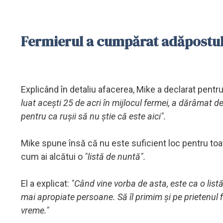
Fermierul a cumpărat adăpostul 
Explicând în detaliu afacerea, Mike a declarat pentr
luat acești 25 de acri în mijlocul fermei, a dărâmat dea
pentru ca rușii să nu știe că este aici".
Mike spune însă că nu este suficient loc pentru toat
cum ai alcătui o
"listă de nuntă".
El a explicat:
"Când vine vorba de asta, este ca o listă d
mai apropiate persoane. Să îl primim și
pe prietenul 
vreme."