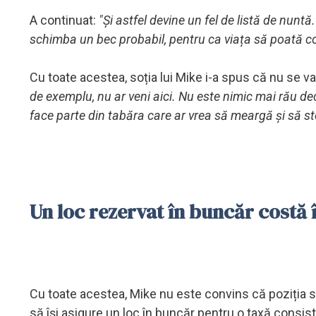
A continuat:
"Și astfel devine un fel de listă de nuntă.
schimba un bec probabil, pentru ca viața să poată c
Cu toate acestea, soția lui Mike i-a spus că nu se v
de exemplu, nu ar veni aici. Nu este nimic mai rău decâ
face parte din tabăra care ar vrea să meargă și să st
Un loc rezervat în buncăr costă î
Cu toate acestea, Mike nu este convins că poziția soț
să își asigure un loc în buncăr pentru o taxă consis