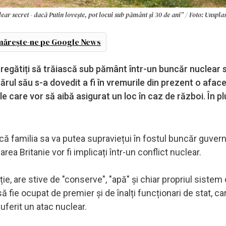
r secret - dacă Putin lovește, pot locui sub pământ și 30 de ani” / Foto: Unspla
ărește-ne pe Google News
t pregătiți să trăiască sub pământ într-un buncăr nuclear 
cărul său s-a dovedit a fi în vremurile din prezent o afac
 care vor să aibă asigurat un loc în caz de război. În pl
 că familia sa va putea supraviețui în fostul buncăr guve
ea Britanie vor fi implicați într-un conflict nuclear.
ie, are stive de "conserve", "apă" și chiar propriul sistem
fie ocupat de premier și de înalți funcționari de stat, care
uferit un atac nuclear.