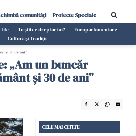
schimbă comunități
Proiecte Speciale
Utile
Tu știi ce drepturi ai?
Europarlamentare
Cultură și Tradiții
nt și 30 de ani”
re: „Am un buncăr
ământ și 30 de ani”
CELE MAI CITITE