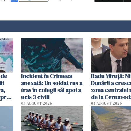
 de
Incident în Crimeea
Radu Miruţă: Ni
ii
anexată: Un soldat rus a
Dunării a crescu
a,
tras în colegii săi apoi a
zona centralei 
spre
ucis 3 civili
de la Cernavodă
olum
cm faţă de ziua
04 AUGUST 2026
04 AUGUST 2026