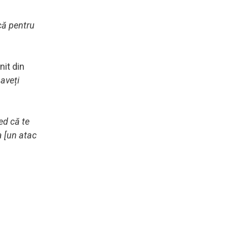
că pentru
nit din
aveți
ed că te
a [un atac