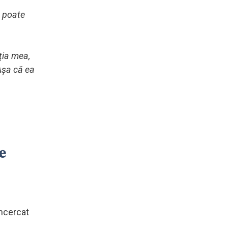
e poate
ția mea,
 Așa că ea
e
încercat