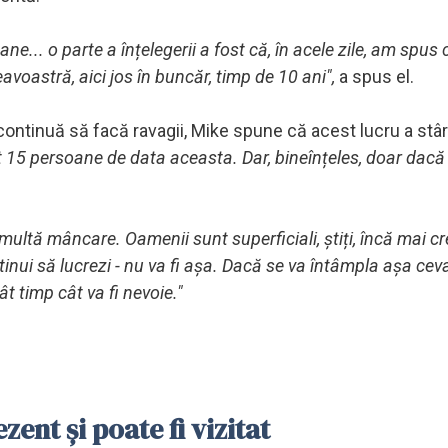
... o parte a înțelegerii a fost că, în acele zile, am spus 
voastră, aici jos în buncăr, timp de 10 ani",
a spus el.
 continuă să facă ravagii, Mike spune că acest lucru a stâr
 15 persoane de data aceasta. Dar, bineînțeles, doar dacă 
i multă mâncare. Oamenii sunt superficiali, știți, încă mai cr
ntinui să lucrezi - nu va fi așa. Dacă se va întâmpla așa cev
ât timp cât va fi nevoie."
ent și poate fi vizitat