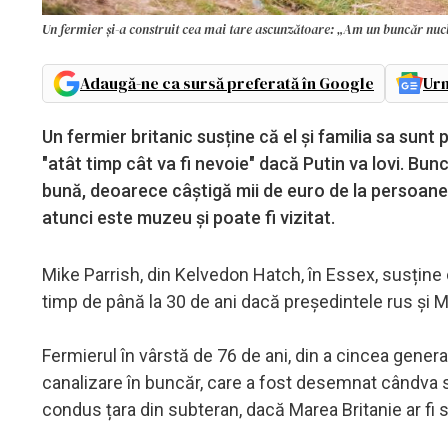
Un fermier și-a construit cea mai tare ascunzătoare: „Am un buncăr nuclea
Adaugă-ne ca sursă preferată în Google
Urm
Un fermier britanic susține că el și familia sa sun
"atât timp cât va fi nevoie" dacă Putin va lovi. Bun
bună, deoarece câștigă mii de euro de la persoanele
atunci este muzeu și poate fi vizitat.
Mike Parrish, din Kelvedon Hatch, în Essex, susține
timp de până la 30 de ani dacă președintele rus și Mar
Fermierul în vârstă de 76 de ani, din a cincea generaț
canalizare în buncăr, care a fost desemnat cândva să 
condus țara din subteran, dacă Marea Britanie ar fi s