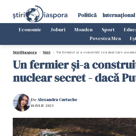
Politică
Internațional
Economie
Joburi
Monden
Sport
Educ
Povestea Mea
Eș
StiriDiaspora
›
Știri
›
Un fermier și-a construit cea mai tare ascunz
Un fermier și-a constru
nuclear secret - dacă Pu
De
Alexandra Curtache
18 IULIE 2023