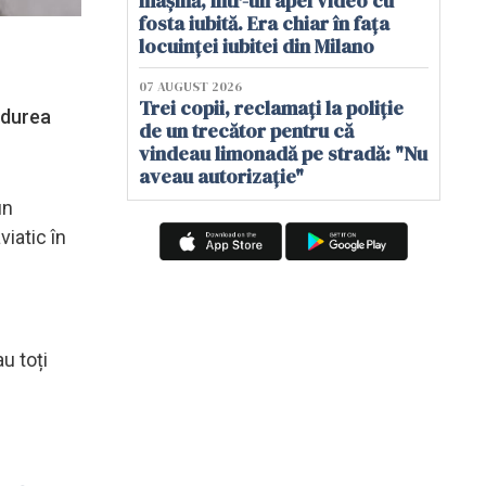
mașină, într-un apel video cu
fosta iubită. Era chiar în fața
locuinței iubitei din Milano
07 AUGUST 2026
Trei copii, reclamați la poliție
ădurea
de un trecător pentru că
vindeau limonadă pe stradă: "Nu
aveau autorizație"
un
iatic în
u toți