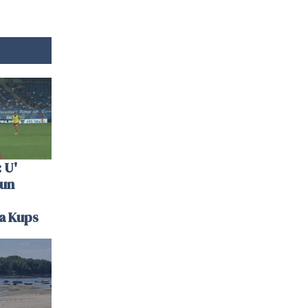
 U'
 un
la Kups