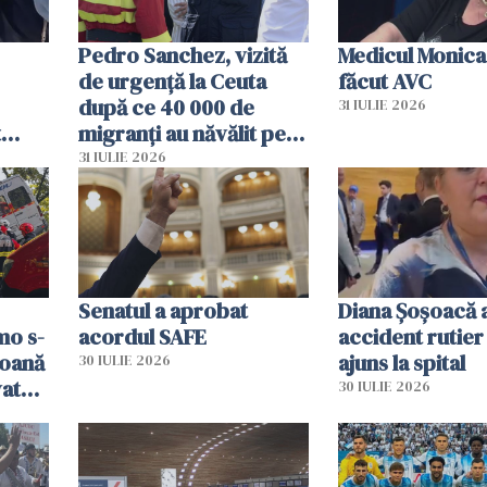
Pedro Sanchez, vizită
Medicul Monica
de urgență la Ceuta
făcut AVC
după ce 40 000 de
31 IULIE 2026
t
migranți au năvălit pe
și o
teritoriul spaniol: „Vom
31 IULIE 2026
ni
mobiliza toate
resursele"
Senatul a aprobat
Diana Șoșoacă a
mo s-
acordul SAFE
accident rutier 
soană
ajuns la spital
30 IULIE 2026
vat
30 IULIE 2026