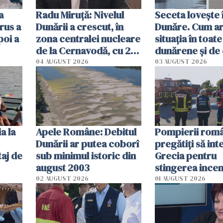
a
Radu Miruţă: Nivelul
Seceta lovește 
rus a
Dunării a crescut, în
Dunăre. Cum ar
poi a
zona centralei nucleare
situația în toate
de la Cernavodă, cu 2
dunărene și de
cm faţă de ziua trecută
România resim
04 AUGUST 2026
03 AUGUST 2026
efectele, deși a
în iulie
a la
Apele Române: Debitul
Pompierii româ
Dunării ar putea coborî
pregătiţi să int
aj de
sub minimul istoric din
Grecia pentru
august 2003
stingerea incen
02 AUGUST 2026
01 AUGUST 2026