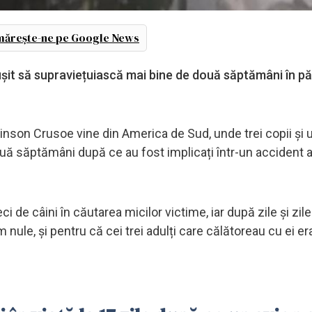
ărește-ne pe Google News
 reușit să supraviețuiască mai bine de două săptămâni în p
nson Crusoe vine din America de Sud, unde trei copii și 
ouă săptămâni după ce au fost implicați într-un accident av
ci de câini în căutarea micilor victime, iar după zile și zile
nule, și pentru că cei trei adulți care călătoreau cu ei era