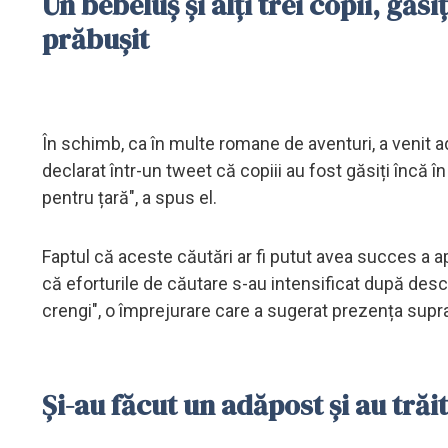
Un bebeluș și alți trei copii, găsi
prăbușit
În schimb, ca în multe romane de aventuri, a venit a
declarat într-un tweet că copiii au fost găsiți încă în
pentru țară", a spus el.
Faptul că aceste căutări ar fi putut avea succes a 
că eforturile de căutare s-au intensificat după des
crengi", o împrejurare care a sugerat prezența suprav
Și-au făcut un adăpost și au trăi