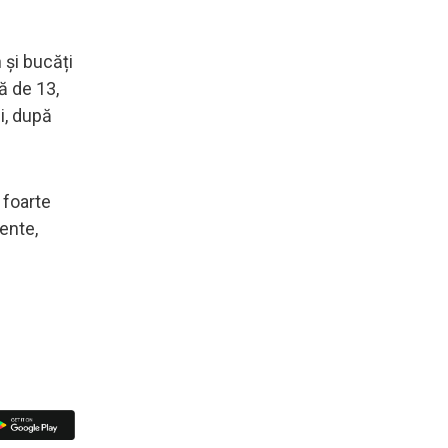
 și bucăți
ă de 13,
ii, după
 foarte
ente,