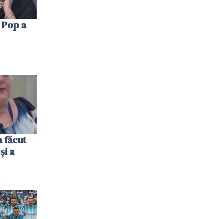
 Pop a
 făcut
și a