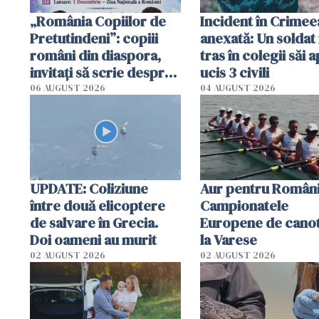
„România Copiilor de
Incident în Crimee
Pretutindeni”: copiii
anexată: Un soldat 
români din diaspora,
tras în colegii săi a
invitați să scrie despre
ucis 3 civili
România într-un volum
06 AUGUST 2026
04 AUGUST 2026
special
UPDATE: Coliziune
Aur pentru Români
între două elicoptere
Campionatele
de salvare în Grecia.
Europene de canot
Doi oameni au murit
la Varese
02 AUGUST 2026
02 AUGUST 2026