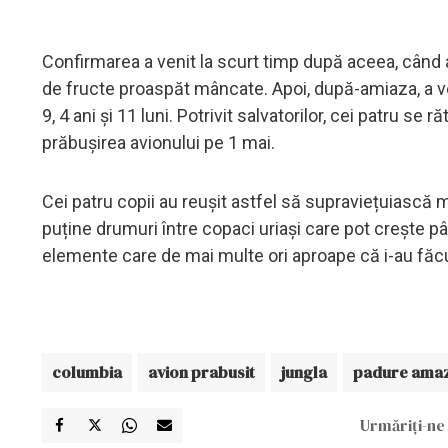
Confirmarea a venit la scurt timp după aceea, când a
de fructe proaspăt mâncate. Apoi, după-amiaza, a ven
9, 4 ani și 11 luni. Potrivit salvatorilor, cei patru se
prăbușirea avionului pe 1 mai.
Cei patru copii au reușit astfel să supraviețuiască 
puține drumuri între copaci uriași care pot crește pâ
elemente care de mai multe ori aproape că i-au făcu
columbia
avion prabusit
jungla
padure ama
Urmăriți-ne 