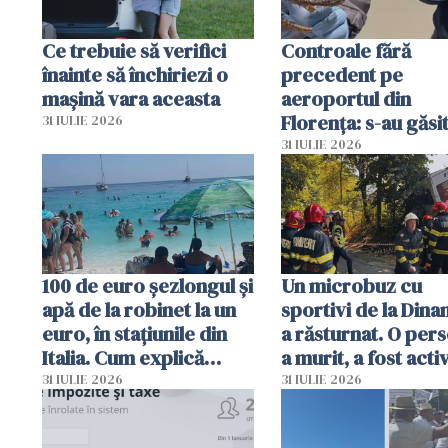
Ce trebuie să verifici
Controale fără
înainte să închiriezi o
precedent pe
mașină vara aceasta
aeroportul din
Florența: s-au găsi
31 IULIE 2026
capete de aligator 
31 IULIE 2026
sumă imensă de ba
100 de euro șezlongul și
Un microbuz cu
apă de la robinet la un
sportivi de la Dina
euro, în stațiunile din
a răsturnat. O per
Italia. Cum explică
a murit, a fost acti
autoritățile
planul roșu de
31 IULIE 2026
31 IULIE 2026
intervenție