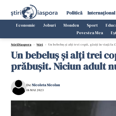
Politică
Internațional
Economie
Joburi
Monden
Sport
Educ
Povestea Mea
Eș
StiriDiaspora
›
Știri
›
Un bebeluș și alți trei copii, găsiți în viață la
Un bebeluș și alți trei co
prăbușit. Niciun adult n
De
Nicoleta Nicolau
18 MAI 2023