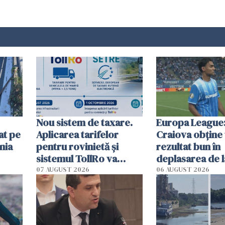
Nou sistem de taxare.
Europa League:
at pe
Aplicarea tarifelor
Craiova obține
nia
pentru rovinietă şi
rezultat bun în
sistemul TollRo va
deplasarea de 
începe la 1 octombrie
07 AUGUST 2026
06 AUGUST 2026
ă