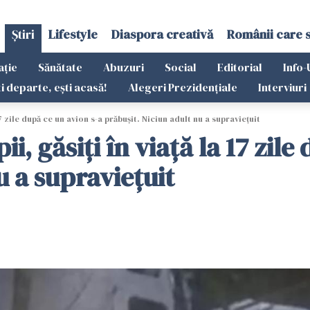
Știri
Lifestyle
Diaspora creativă
Românii care 
ație
Sănătate
Abuzuri
Social
Editorial
Info-
ti departe, ești acasă!
Alegeri Prezidențiale
Interviuri
 17 zile după ce un avion s-a prăbușit. Niciun adult nu a supraviețuit
pii, găsiți în viață la 17 zil
u a supraviețuit