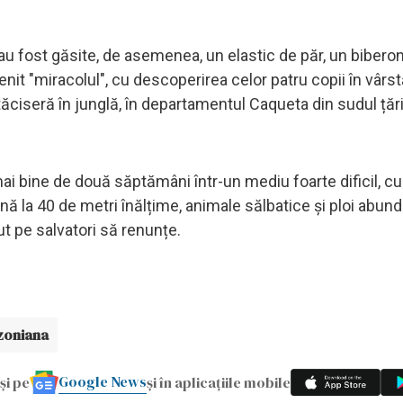
u fost găsite, de asemenea, un elastic de păr, un biberon
it "miracolul", cu descoperirea celor patru copii în vârst
 rătăciseră în junglă, în departamentul Caqueta din sudul țăr
mai bine de două săptămâni într-un mediu foarte dificil, cu
nă la 40 de metri înălțime, animale sălbatice și ploi abund
t pe salvatori să renunțe.
zoniana
Google News
și pe
și în aplicațiile mobile