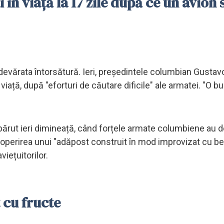
ți în viață la 17 zile după ce un avion 
devărata întorsătură. Ieri, președintele columbian Gustav
 viață, după "eforturi de căutare dificile" ale armatei. "O b
apărut ieri dimineață, când forțele armate columbiene au d
coperirea unui "adăpost construit în mod improvizat cu be
iețuitorilor.
t cu fructe