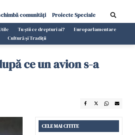
schimbă comunități
Proiecte Speciale
Utile
Tu știi ce drepturi ai?
Europarlamentare
Cultură și Tradiții
e după ce un avion s-a
CELE MAI CITITE