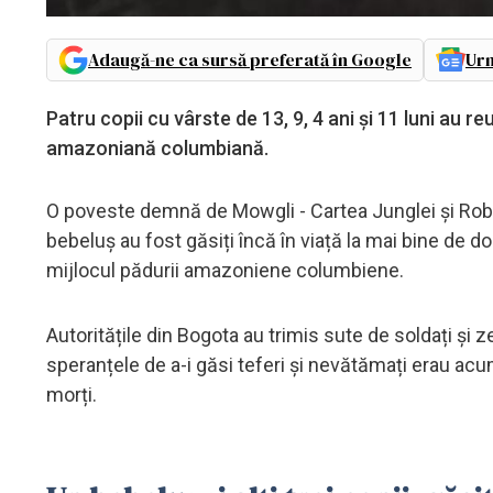
Adaugă-ne ca sursă preferată în Google
Urm
Patru copii cu vârste de 13, 9, 4 ani și 11 luni au
amazoniană columbiană.
O poveste demnă de Mowgli - Cartea Junglei și Robi
bebeluș au fost găsiți încă în viață la mai bine de d
mijlocul pădurii amazoniene columbiene.
Autoritățile din Bogota au trimis sute de soldați și ze
speranțele de a-i găsi teferi și nevătămați erau acum 
morți.