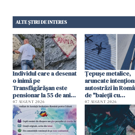
ALTE ȘTIRI DE INTERES
Individul care a desenat
Țepușe metalice,
o inimă pe
aruncate intențion
Transfăgărășan este
autostrăzi în Româ
pensionar la 55 de ani.
de "baieții cu
Poliția l-a identificat
platforme": "Mi-au
07 AUGUST 2026
07 AUGUST 2026
cerut 1200 lei să m
tracteze"