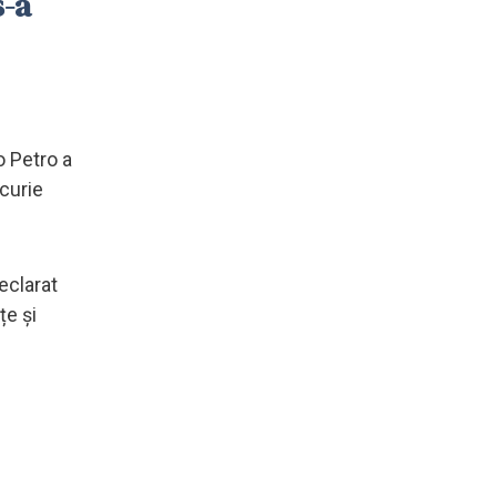
s-a
o Petro a
ucurie
eclarat
țe și