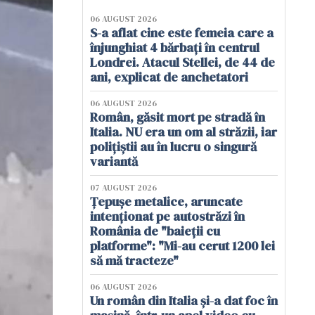
06 AUGUST 2026
S-a aflat cine este femeia care a
înjunghiat 4 bărbați în centrul
Londrei. Atacul Stellei, de 44 de
ani, explicat de anchetatori
06 AUGUST 2026
Român, găsit mort pe stradă în
Italia. NU era un om al străzii, iar
polițiștii au în lucru o singură
variantă
07 AUGUST 2026
Țepușe metalice, aruncate
intenționat pe autostrăzi în
România de "baieții cu
platforme": "Mi-au cerut 1200 lei
să mă tracteze"
06 AUGUST 2026
Un român din Italia și-a dat foc în