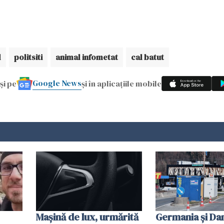
l
politsiti
animal infometat
cal batut
Google News
și pe
și în aplicațiile mobile
Mașină de lux, urmărită
Germania și D