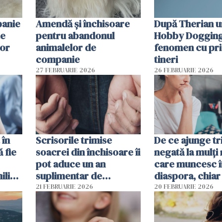
panie
Amendă și închisoare
După Therian 
te
pentru abandonul
Hobby Dogging,
lor
animalelor de
fenomen cu pri
companie
tineri
27 FEBRUARIE 2026
26 FEBRUARIE 2026
 în
Scrisorile trimise
De ce ajunge tr
ă fie
soacrei din închisoare îi
negată la mulți
pot aduce un an
care muncesc î
liști
suplimentar de
diaspora, chiar
închisoare unui român
viața pare mai s
21 FEBRUARIE 2026
20 FEBRUARIE 2026
condamnat în Spania
financiar?