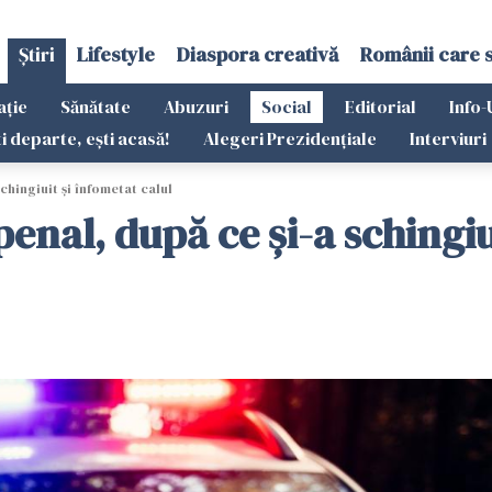
Știri
Lifestyle
Diaspora creativă
Românii care 
ație
Sănătate
Abuzuri
Social
Editorial
Info-
ti departe, ești acasă!
Alegeri Prezidențiale
Interviuri
chingiuit și înfometat calul
enal, după ce și-a schingiu