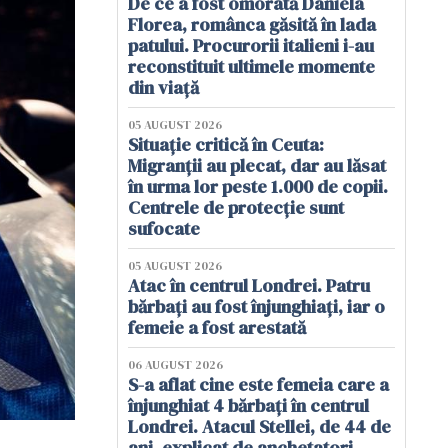
De ce a fost omorâtă Daniela
Florea, românca găsită în lada
patului. Procurorii italieni i-au
reconstituit ultimele momente
din viață
05 AUGUST 2026
Situație critică în Ceuta:
Migranții au plecat, dar au lăsat
în urma lor peste 1.000 de copii.
Centrele de protecție sunt
sufocate
05 AUGUST 2026
Atac în centrul Londrei. Patru
bărbați au fost înjunghiați, iar o
femeie a fost arestată
06 AUGUST 2026
S-a aflat cine este femeia care a
înjunghiat 4 bărbați în centrul
Londrei. Atacul Stellei, de 44 de
ani, explicat de anchetatori