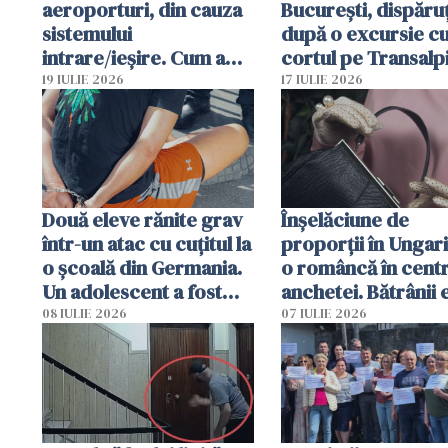
aeroporturi, din cauza
București, dispăruț
sistemului
după o excursie c
intrare/ieșire. Cum a
cortul pe Transalp
ajuns o femeie să fie
Poliția și familia îi 
19 IULIE 2026
17 IULIE 2026
arestată în Cluj-Napoca
Două eleve rănite grav
Înșelăciune de
într-un atac cu cuțitul la
proporții în Ungari
o școală din Germania.
o româncă în centr
Un adolescent a fost
anchetei. Bătrânii 
arestat
puși să lase la poar
08 IULIE 2026
07 IULIE 2026
genți cu aur și bani