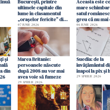
tinuă
București, printre
Aceasta este c
ultimele capitale din
mare schimbar
lume în clasamentul
satul românesc.
„orașelor fericite” din
greu că nu mai 
2026
pe-aici, prin jur
07 IUNIE 2026
06 IUNIE 2026
ți și
Marea Britanie:
Suedia: de la
nală
persoanele născute
învățământul di
a din
după 2008 nu vor mai
înapoi la pix și 
026
avea voie să fumeze
29 APRILIE 2026
29 APRILIE 2026