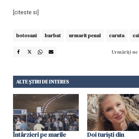
[citeste si]
botosani
barbat
urmarit penal
caruta
ca
Urmăriți-ne 
ALTE ȘTIRI DE INTERES
Întârzieri pe marile
Doi turiști din