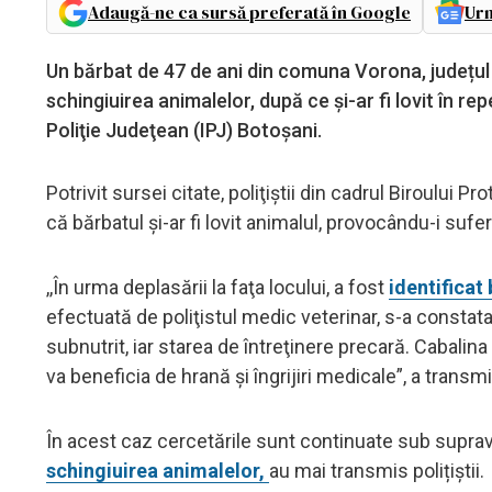
Adaugă-ne ca sursă preferată în Google
Urm
Un bărbat de 47 de ani din comuna Vorona, județul 
schingiuirea animalelor, după ce şi-ar fi lovit în rep
Poliţie Judeţean (IPJ) Botoşani.
Potrivit sursei citate, poliţiştii din cadrul Biroului P
că bărbatul şi-ar fi lovit animalul, provocându-i sufer
,,În urma deplasării la faţa locului, a fost
identificat
efectuată de poliţistul medic veterinar, s-a constata
subnutrit, iar starea de întreţinere precară. Cabalina 
va beneficia de hrană şi îngrijiri medicale”, a transm
În acest caz cercetările sunt continuate sub suprav
schingiuirea animalelor,
au mai transmis polițiștii.