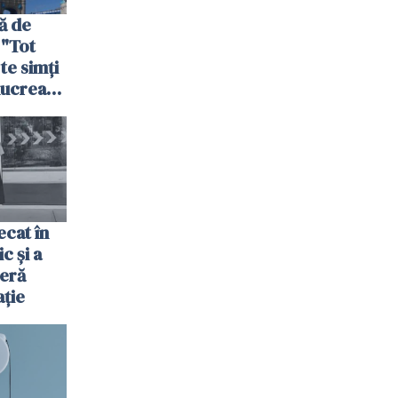
ă de
 "Tot
 te simți
 lucrează
nia,
fel"
cat în
c și a
jeră
ație