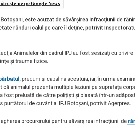
ărește-ne pe Google News
Botoșani, este acuzat de săvârşirea infracţiunii de răni
etate rânduri calul pe care îl deţine, potrivit Inspectorat
rotecţia Animalelor din cadrul IPJ au fost sesizaţi cu privire 
inţe şi traume fizice.
 bărbatul
, precum şi cabalina acestuia, iar, în urma examină
t că animalul prezenta multiple leziuni pe suprafaţa corpu
a fost preluată de către poliţişti şi plasată într-un adăpost
is purtătorul de cuvânt al IPJ Botoșani, potrivit Agerpres.
egherea procurorului pentru săvârşirea infracţiunii de
răn