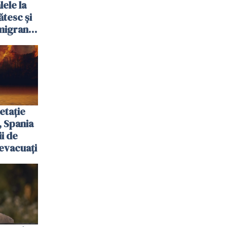
ele la
ătesc și
igranții
etație
, Spania
ii de
evacuați