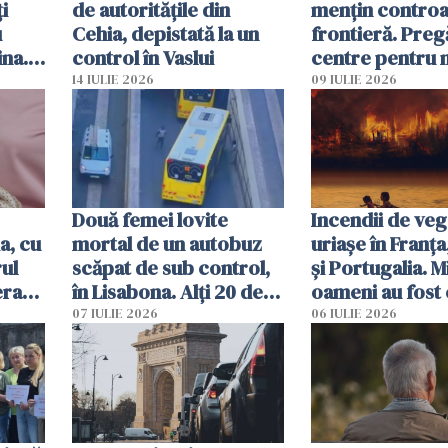
i
de autoritățile din
mențin controal
u
Cehia, depistată la un
frontieră. Preg
ina.
control în Vaslui
centre pentru m
caută
respinși din UE
14 IULIE 2026
09 IULIE 2026
Două femei lovite
Incendii de veg
a, cu
mortal de un autobuz
uriașe în Franța
ul
scăpat de sub control,
și Portugalia. M
erau
în Lisabona. Alți 20 de
oameni au fost 
tă
oameni sunt răniți
07 IULIE 2026
06 IULIE 2026