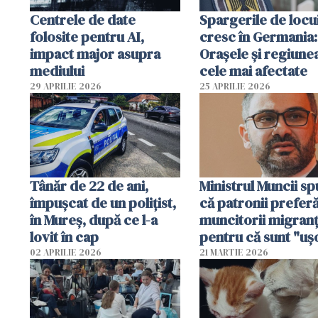
Centrele de date
Spargerile de locu
folosite pentru AI,
cresc în Germania:
impact major asupra
Orașele și regiune
mediului
cele mai afectate
29 APRILIE 2026
25 APRILIE 2026
Tânăr de 22 de ani,
Ministrul Muncii s
împușcat de un polițist,
că patronii prefer
în Mureș, după ce l-a
muncitorii migranț
lovit în cap
pentru că sunt "uş
dispensabili"
02 APRILIE 2026
21 MARTIE 2026