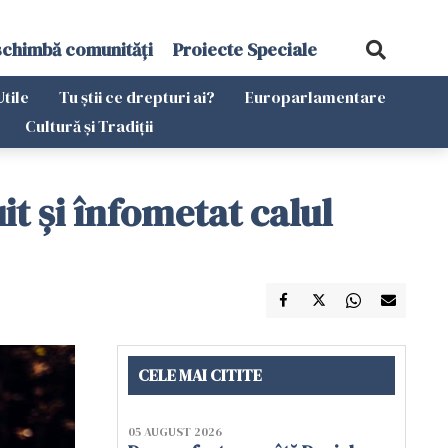
schimbă comunități
Proiecte Speciale
Utile
Tu știi ce drepturi ai?
Europarlamentare
Cultură și Tradiții
it și înfometat calul
CELE MAI CITITE
05 AUGUST 2026