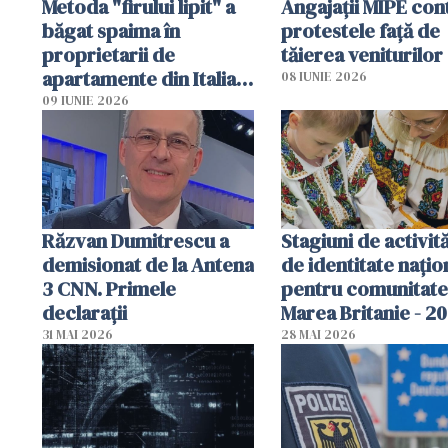
Metoda "firului lipit" a
Angajaţii MIPE con
băgat spaima în
protestele faţă de
proprietarii de
tăierea veniturilor
apartamente din Italia.
08 IUNIE 2026
Poliția, sesizată
09 IUNIE 2026
Răzvan Dumitrescu a
Stagiuni de activită
demisionat de la Antena
de identitate națio
3 CNN. Primele
pentru comunitate
declarații
Marea Britanie - 2
31 MAI 2026
28 MAI 2026