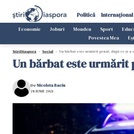
Politică
Internațional
Economie
Joburi
Monden
Sport
Educ
Povestea Mea
Eș
StiriDiaspora
›
Social
›
Un bărbat este urmărit penal, după ce și-a s
Un bărbat este urmărit p
De
Nicoleta Baciu
28 IUNIE 2021