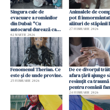
Singura cale de
Animalele de com
evacuare a românilor
pot fi înmormânta
din Dubai: "Cu
alături de stăpânii 
autocarul durează cam
27 FEBRUARIE 2026
două zile"
02 MARTIE 2026
Fenomenul Therian. Ce
De ce divorțul trăit
este și de unde provine.
afara țării ajunge s
resimțit ca traumă
25 FEBRUARIE 2026
pentru românii fami
și tradiționaliști?
24 FEBRUARIE 2026