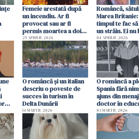
ințe
Femeie arestată după
Româncă, sătul
un incendiu. Ar fi
Marea Britanie:
a
provocat sau ar fi
timpul te fac să
permis moartea a doi
un străin. Ei nu
copii de 1 an și 3 ani
ca noi. În Româ
25 APRILIE 2026
04 APRILIE 2026
oamenii sunt alt
pune
O româncă și un italian
O româncă a ple
ă
descriu o poveste de
Spania fără nimi
i
succes în turism în
ajuns din mena
or
Delta Dunării
doctor în educ
14 MARTIE 2026
03 MARTIE 2026