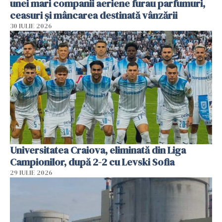
unei mari companii aeriene furau parfumuri,
ceasuri și mâncarea destinată vânzării
30 IULIE 2026
Universitatea Craiova, eliminată din Liga
Campionilor, după 2-2 cu Levski Sofia
29 IULIE 2026