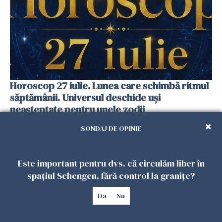
Horoscop 27 iulie. Lunea care schimbă ritmul
săptămânii. Universul deschide uși
neașteptate pentru unele zodii
26 IULIE 2026
SONDAJ DE OPINIE
Este important pentru dvs. că circulăm liber în
spațiul Schengen, fără control la granițe?
Da
Nu