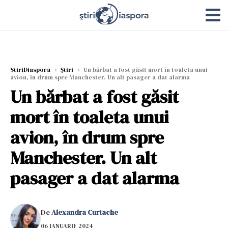
StiriDiaspora
›
Știri
›
Un bărbat a fost găsit mort în toaleta unui
avion, în drum spre Manchester. Un alt pasager a dat alarma
Un bărbat a fost găsit
mort în toaleta unui
avion, în drum spre
Manchester. Un alt
pasager a dat alarma
De
Alexandra Curtache
06 IANUARIE 2024