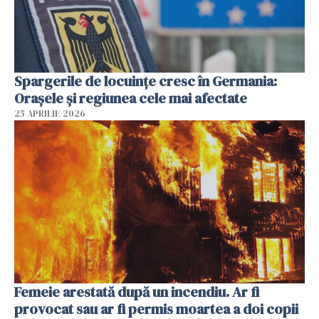
Spargerile de locuințe cresc în Germania:
Orașele și regiunea cele mai afectate
25 APRILIE 2026
Femeie arestată după un incendiu. Ar fi
provocat sau ar fi permis moartea a doi copii