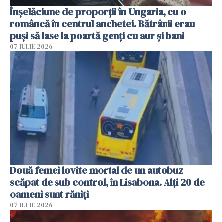
Înșelăciune de proporții în Ungaria, cu o
româncă în centrul anchetei. Bătrânii erau
puși să lase la poartă genți cu aur și bani
07 IULIE 2026
Două femei lovite mortal de un autobuz
scăpat de sub control, în Lisabona. Alți 20 de
oameni sunt răniți
07 IULIE 2026