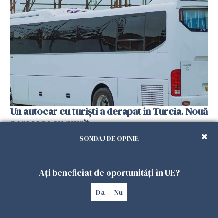
Un autocar cu turiști a derapat în Turcia. Nouă
persoane au murit
01 FEBRUARIE 2026
SONDAJ DE OPINIE
Ați beneficiat de oportunități în UE?
Da
Nu