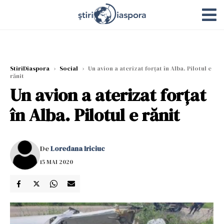
StiriDiaspora
›
Social
›
Un avion a aterizat forţat în Alba. Pilotul e
rănit
Un avion a aterizat forţat
în Alba. Pilotul e rănit
De
Loredana Iriciuc
15 MAI 2020