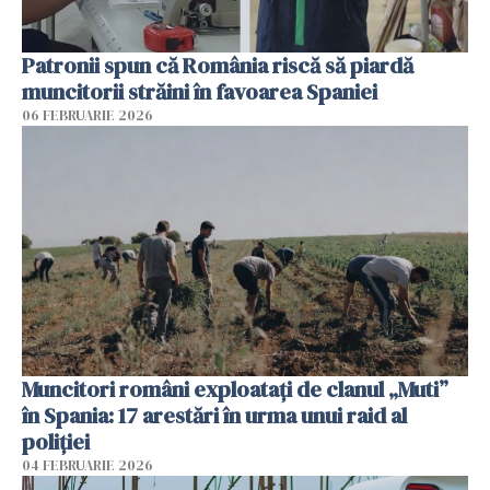
Patronii spun că România riscă să piardă
muncitorii străini în favoarea Spaniei
06 FEBRUARIE 2026
Muncitori români exploatați de clanul „Muti”
în Spania: 17 arestări în urma unui raid al
poliției
04 FEBRUARIE 2026