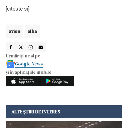
[citeste si]
avion
alba
Urmăriți-ne și pe
Google News
și în aplicațiile mobile
ALTE ȘTIRI DE INTERES