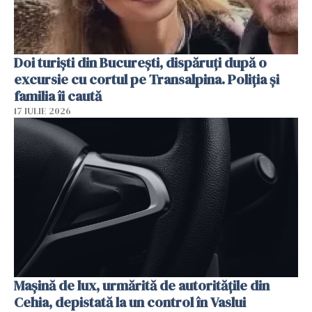
Doi turiști din București, dispăruți după o
excursie cu cortul pe Transalpina. Poliția și
familia îi caută
17 IULIE 2026
Mașină de lux, urmărită de autoritățile din
Cehia, depistată la un control în Vaslui