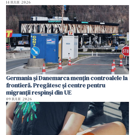
14 IULIE 2026
Germania și Danemarca mențin controalele la
frontieră. Pregătesc și centre pentru
migranții respinși din UE
09 IULIE 2026