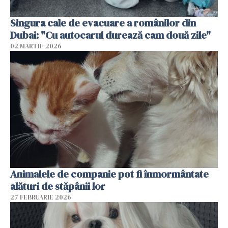
Singura cale de evacuare a românilor din
Dubai: "Cu autocarul durează cam două zile"
02 MARTIE 2026
Animalele de companie pot fi înmormântate
alături de stăpânii lor
27 FEBRUARIE 2026