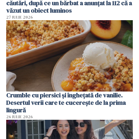
căutări, după ce un bărbat a anunțat la 112 că a
văzut un obiect luminos
27 IULIE 2026
Crumble cu piersici și înghețată de vanilie.
Desertul verii care te cucerește de la prima
lingură
26 IULIE 2026