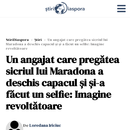
StiriDiaspora
›
Știri
›
Un angajat care pregătea sicriul lui
Maradona a deschis capacul și și-a făcut un selfie: Imagine
revoltătoare
Un angajat care pregătea
sicriul lui Maradona a
deschis capacul și și-a
făcut un selfie: Imagine
revoltătoare
De
Loredana Iriciuc