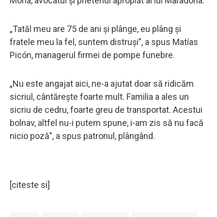
Morla, avocatul și prietenul apropiat al lui Maradona.
„Tatăl meu are 75 de ani și plânge, eu plâng și
fratele meu la fel, suntem distruși”, a spus Matías
Picón, managerul firmei de pompe funebre.
„Nu este angajat aici, ne-a ajutat doar să ridicăm
sicriul, cântărește foarte mult. Familia a ales un
sicriu de cedru, foarte greu de transportat. Acestui
bolnav, altfel nu-i putem spune, i-am zis să nu facă
nicio poză”, a spus patronul, plângând.
[citeste si]