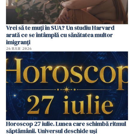
Vrei să te muți în SUA? Un studiu Harvard
arată ce se întâmplă cu sănătatea multor
imigranți
26 IULIE 2026
Horoscop 27 iulie. Lunea care schimbă ritmul
săptămânii. Universul deschide uși