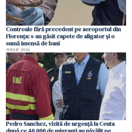
Controale fără precedent pe aeroportul din
Florența: s-au găsit capete de aligator și o
sumă imensă de bani
31 IULIE 2026
Pedro Sanchez, vizită de urgență la Ceuta
după ce 40 000 de migranți au năvălit pe