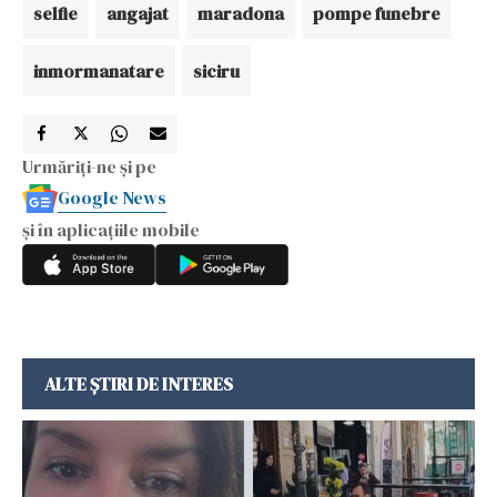
selfie
angajat
maradona
pompe funebre
inmormanatare
siciru
Urmăriți-ne și pe
Google News
și în aplicațiile mobile
ALTE ȘTIRI DE INTERES