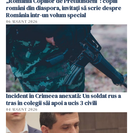
„România Copiilor de Pretutindeni”: copiii
români din diaspora, invitați să scrie despre
România într-un volum special
06 AUGUST 2026
Incident în Crimeea anexată: Un soldat rus a
tras în colegii săi apoi a ucis 3 civili
04 AUGUST 2026