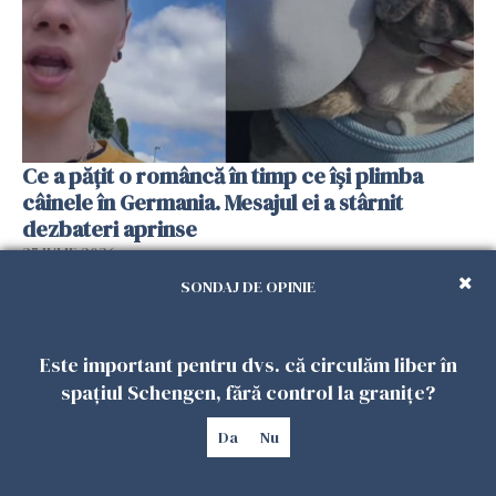
Ce a pățit o româncă în timp ce își plimba
câinele în Germania. Mesajul ei a stârnit
dezbateri aprinse
25 IULIE 2026
SONDAJ DE OPINIE
Este important pentru dvs. că circulăm liber în
spațiul Schengen, fără control la granițe?
Da
Nu