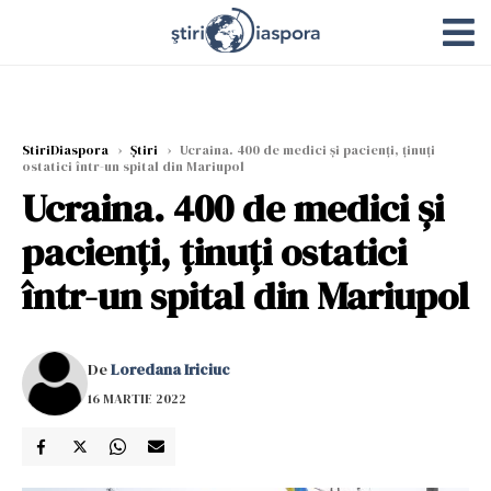
StiriDiaspora
›
Știri
›
Ucraina. 400 de medici și pacienți, ținuți
ostatici într-un spital din Mariupol
Ucraina. 400 de medici și
pacienți, ținuți ostatici
într-un spital din Mariupol
De
Loredana Iriciuc
16 MARTIE 2022