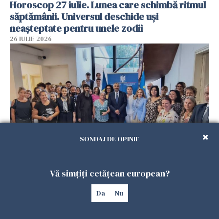
Horoscop 27 iulie. Lunea care schimbă ritmul
săptămânii. Universul deschide uși
neașteptate pentru unele zodii
26 IULIE 2026
SONDAJ DE OPINIE
Accidente, spitalizare sau alte urgențe?
Consulatul României la Roma promite
Vă simțiți cetățean european?
intervenții în doar 24 de ore
Da
Nu
26 IULIE 2026