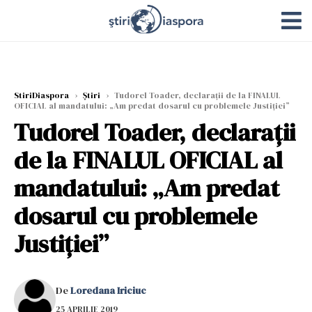
StiriDiaspora
›
Știri
›
Tudorel Toader, declarații de la FINALUL
OFICIAL al mandatului: „Am predat dosarul cu problemele Justiției”
Tudorel Toader, declarații
de la FINALUL OFICIAL al
mandatului: „Am predat
dosarul cu problemele
Justiției”
De
Loredana Iriciuc
25 APRILIE 2019