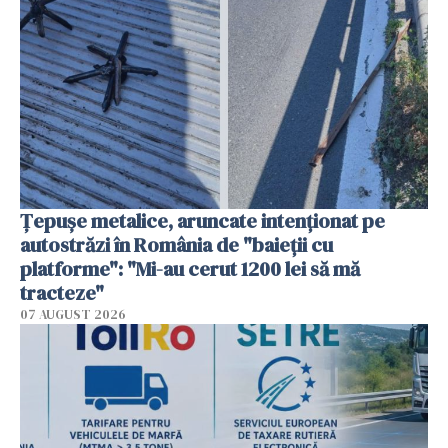
Țepușe metalice, aruncate intenționat pe
autostrăzi în România de "baieții cu
platforme": "Mi-au cerut 1200 lei să mă
tracteze"
07 AUGUST 2026