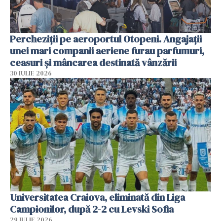
Percheziții pe aeroportul Otopeni. Angajații
unei mari companii aeriene furau parfumuri,
ceasuri și mâncarea destinată vânzării
30 IULIE 2026
Universitatea Craiova, eliminată din Liga
Campionilor, după 2-2 cu Levski Sofia
29 IULIE 2026