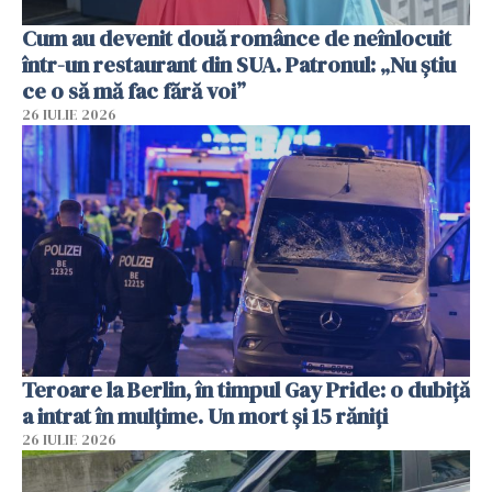
Cum au devenit două românce de neînlocuit
într-un restaurant din SUA. Patronul: „Nu știu
ce o să mă fac fără voi”
26 IULIE 2026
Teroare la Berlin, în timpul Gay Pride: o dubiță
a intrat în mulțime. Un mort și 15 răniți
26 IULIE 2026