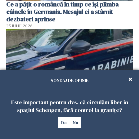
Ce a pățit o româncă în timp ce își plimba
câinele în Germania. Mesajul ei a stârnit
dezbateri aprinse
25 IULIE 2026
SONDAJ DE OPINIE
Este important pentru dvs. că circulăm liber în
Româncă din Italia, acuzată că și-a lăsat copiii
spațiul Schengen, fără control la granițe?
singuri în casă pentru a merge la mall. Vecinii
au dat alarma
Da
Nu
25 IULIE 2026