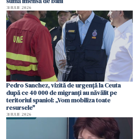
sumă imensă de bani
31 IULIE 2026
Pedro Sanchez, vizită de urgență la Ceuta
după ce 40 000 de migranți au năvălit pe
teritoriul spaniol: „Vom mobiliza toate
resursele"
31 IULIE 2026