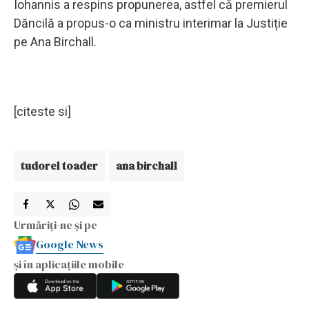
Iohannis a respins propunerea, astfel că premierul
Dăncilă a propus-o ca ministru interimar la Justiție
pe Ana Birchall.
[citeste si]
tudorel toader
ana birchall
Urmăriți-ne și pe
Google News
și în aplicațiile mobile