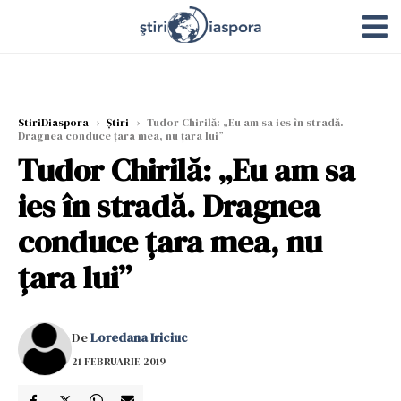
StiriDiaspora
›
Știri
›
Tudor Chirilă: „Eu am sa ies în stradă.
Dragnea conduce țara mea, nu țara lui”
Tudor Chirilă: „Eu am sa
ies în stradă. Dragnea
conduce țara mea, nu
țara lui”
De
Loredana Iriciuc
21 FEBRUARIE 2019