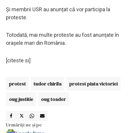
Și membrii USR au anunțat că vor participa la
proteste.
Totodată, mai multe proteste au fost anunțate în
orașele mari din România.
[citeste si]
protest
tudor chirila
protest piata victoriei
oug justitie
oug toader
Urmăriți-ne și pe
Google News