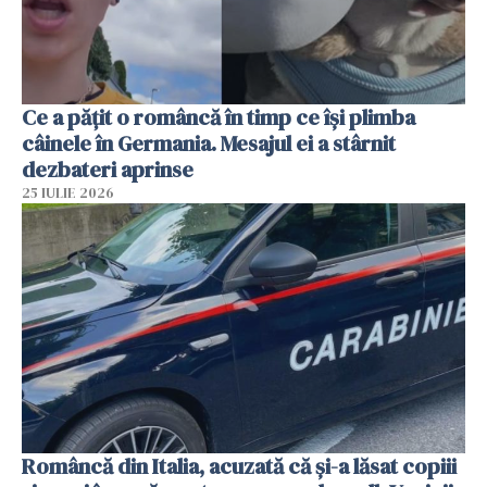
Ce a pățit o româncă în timp ce își plimba
câinele în Germania. Mesajul ei a stârnit
dezbateri aprinse
25 IULIE 2026
Româncă din Italia, acuzată că și-a lăsat copiii