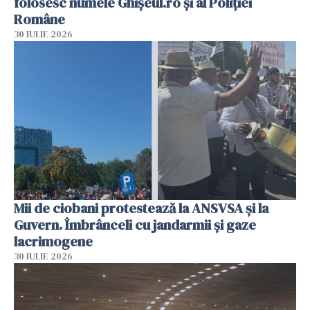
folosesc numele Ghișeul.ro și al Poliției
Române
30 IULIE 2026
Mii de ciobani protestează la ANSVSA și la
Guvern. Îmbrânceli cu jandarmii și gaze
lacrimogene
30 IULIE 2026