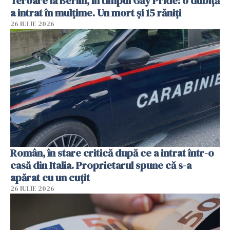
Teroare la Berlin, în timpul Gay Pride: o dubiță
a intrat în mulțime. Un mort și 15 răniți
26 IULIE 2026
Român, în stare critică după ce a intrat într-o
casă din Italia. Proprietarul spune că s-a
apărat cu un cuțit
26 IULIE 2026