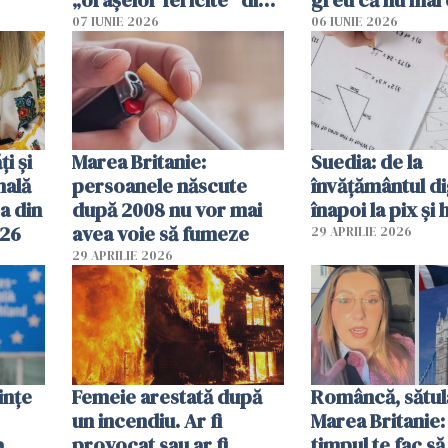
2026
pe-aici, prin jur
07 IUNIE 2026
06 IUNIE 2026
ți și
Marea Britanie:
Suedia: de la
nală
persoanele născute
învățământul di
a din
după 2008 nu vor mai
înapoi la pix și 
026
avea voie să fumeze
29 APRILIE 2026
29 APRILIE 2026
ințe
Femeie arestată după
Româncă, sătul
un incendiu. Ar fi
Marea Britanie:
a
provocat sau ar fi
timpul te fac să