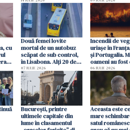
caută
respinși din UE
14 IULIE 2026
09 IULIE 2026
Două femei lovite
Incendii de veg
a, cu
mortal de un autobuz
uriașe în Franța
ul
scăpat de sub control,
și Portugalia. M
erau
în Lisabona. Alți 20 de
oameni au fost 
tă
oameni sunt răniți
07 IULIE 2026
06 IULIE 2026
tinuă
București, printre
Aceasta este c
ultimele capitale din
mare schimbar
lume în clasamentul
satul românesc.
„orașelor fericite” din
greu că nu mai 