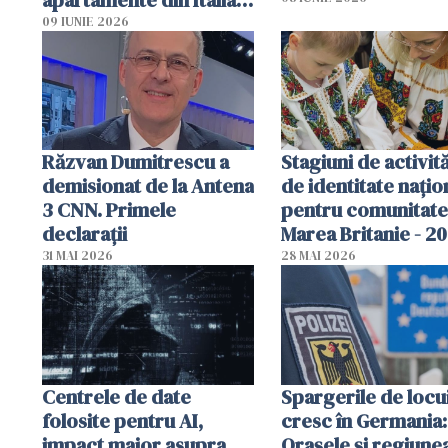
Poliția, sesizată
09 IUNIE 2026
Răzvan Dumitrescu a
Stagiuni de activită
demisionat de la Antena
de identitate națio
3 CNN. Primele
pentru comunitate
declarații
Marea Britanie - 2
31 MAI 2026
28 MAI 2026
Centrele de date
Spargerile de locu
folosite pentru AI,
cresc în Germania:
impact major asupra
Orașele și regiune