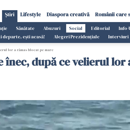
Știri
Lifestyle
Diaspora creativă
Românii care 
ație
Sănătate
Abuzuri
Social
Editorial
Info-
ti departe, ești acasă!
Alegeri Prezidențiale
Interviuri
ierul lor a rămas blocat pe mare
e înec, după ce velierul lo