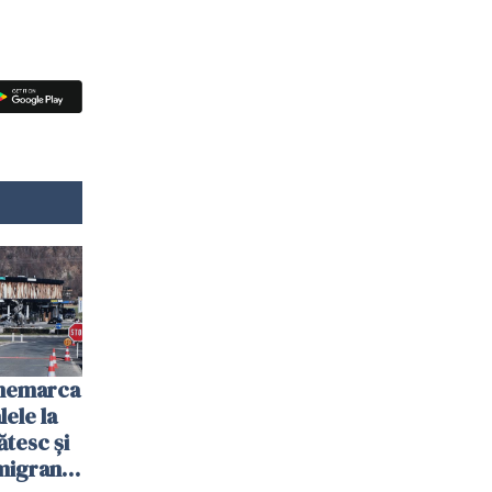
anemarca
ele la
ătesc și
igranții