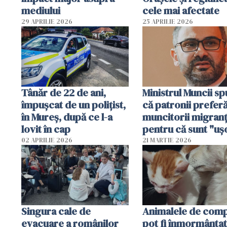
mediului
cele mai afectate
29 APRILIE 2026
25 APRILIE 2026
Tânăr de 22 de ani,
Ministrul Muncii s
împușcat de un polițist,
că patronii prefer
în Mureș, după ce l-a
muncitorii migranț
lovit în cap
pentru că sunt "uş
dispensabili"
02 APRILIE 2026
21 MARTIE 2026
Singura cale de
Animalele de com
evacuare a românilor
pot fi înmormânta