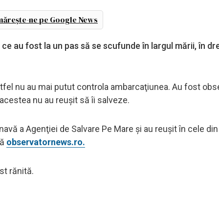
ărește-ne pe Google News
e au fost la un pas să se scufunde în largul mării, în dr
astfel nu au mai putut controla ambarcaţiunea. Au fost obs
acestea nu au reuşit să îi salveze.
o navă a Agenţiei de Salvare Pe Mare şi au reuşit în cele d
ză
observatornews.ro.
st rănită.