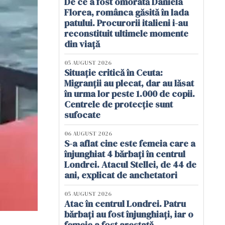
De ce a fost omorâtă Daniela
Florea, românca găsită în lada
patului. Procurorii italieni i-au
reconstituit ultimele momente
din viață
05 AUGUST 2026
Situație critică în Ceuta:
Migranții au plecat, dar au lăsat
în urma lor peste 1.000 de copii.
Centrele de protecție sunt
sufocate
06 AUGUST 2026
S-a aflat cine este femeia care a
înjunghiat 4 bărbați în centrul
Londrei. Atacul Stellei, de 44 de
ani, explicat de anchetatori
05 AUGUST 2026
Atac în centrul Londrei. Patru
bărbați au fost înjunghiați, iar o
femeie a fost arestată