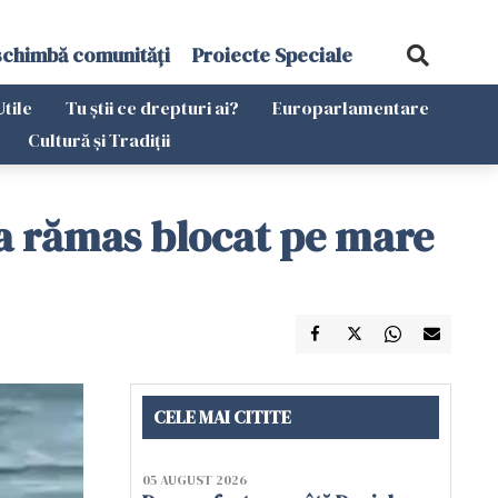
schimbă comunități
Proiecte Speciale
Utile
Tu știi ce drepturi ai?
Europarlamentare
Cultură și Tradiții
r a rămas blocat pe mare
CELE MAI CITITE
05 AUGUST 2026