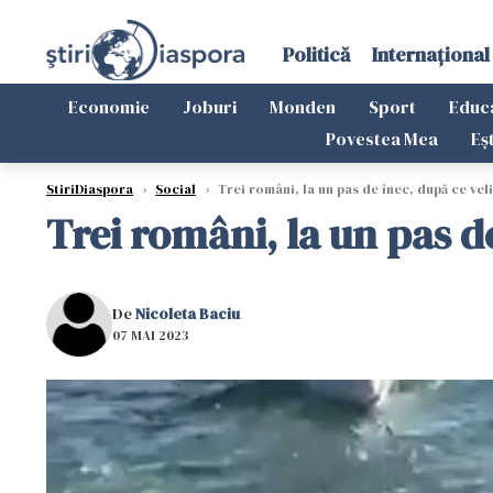
Politică
Internațional
Economie
Joburi
Monden
Sport
Educ
Povestea Mea
Eș
StiriDiaspora
›
Social
›
Trei români, la un pas de înec, după ce vel
Trei români, la un pas d
De
Nicoleta Baciu
07 MAI 2023