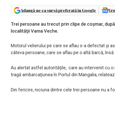
Adaugă-ne ca sursă preferată în Google
Urm
Trei persoane au trecut prin clipe de coşmar, după c
localităţii Vama Veche.
Motorul velierului pe care se aflau s-a defectat şi 
câteva persoane, care se aflau pe o altă barcă, însă 
Au alertat astfel autorităţile, care au intervenit cu 
tragă ambarcaţiunea în Portul din Mangalia, relatea
Din fericire, niciuna dintre cele trei persoane nu a fo