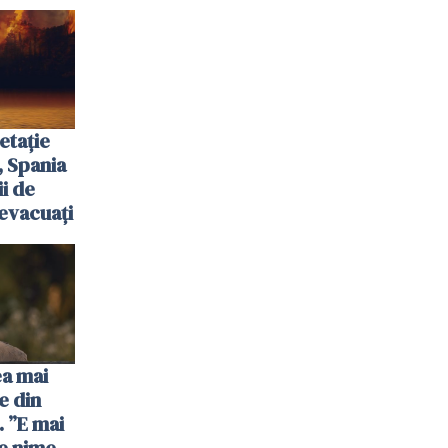
etație
, Spania
ii de
evacuați
ea mai
e din
 ”E mai
e nimeni