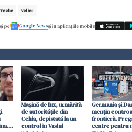
 veche
velier
Google News
și pe
și în aplicațiile mobile
Mașină de lux, urmărită
Germania și D
i
de autoritățile din
mențin controal
u
Cehia, depistată la un
frontieră. Preg
ina.
control în Vaslui
centre pentru m