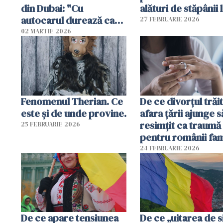
din Dubai: "Cu
alături de stăpânii 
autocarul durează cam
27 FEBRUARIE 2026
două zile"
02 MARTIE 2026
Fenomenul Therian. Ce
De ce divorțul trăit
este și de unde provine.
afara țării ajunge s
resimțit ca traumă
25 FEBRUARIE 2026
pentru românii fami
și tradiționaliști?
24 FEBRUARIE 2026
De ce apare tensiunea
De ce „uitarea de s