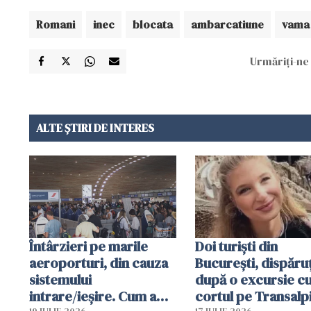
Romani
inec
blocata
ambarcatiune
vama
Urmăriți-ne 
ALTE ȘTIRI DE INTERES
Întârzieri pe marile
Doi turiști din
aeroporturi, din cauza
București, dispăruț
sistemului
după o excursie c
intrare/ieșire. Cum a
cortul pe Transalp