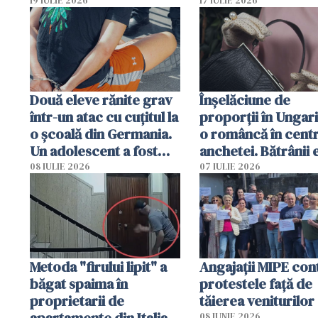
ajuns o femeie să fie
Poliția și familia îi 
19 IULIE 2026
17 IULIE 2026
arestată în Cluj-Napoca
Două eleve rănite grav
Înșelăciune de
într-un atac cu cuțitul la
proporții în Ungari
o școală din Germania.
o româncă în centr
Un adolescent a fost
anchetei. Bătrânii 
arestat
puși să lase la poar
08 IULIE 2026
07 IULIE 2026
genți cu aur și bani
Metoda "firului lipit" a
Angajaţii MIPE con
băgat spaima în
protestele faţă de
proprietarii de
tăierea veniturilor
apartamente din Italia.
08 IUNIE 2026