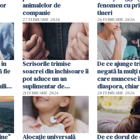
lor
animalelor de
fenomen cu pri
companie
tineri
27 FEBRUARIE 2026
26 FEBRUARIE 2026
 în
Scrisorile trimise
De ce ajunge tr
ă fie
soacrei din închisoare îi
negată la mulți
pot aduce un an
care muncesc î
liști
suplimentar de
diaspora, chiar
închisoare unui român
viața pare mai s
21 FEBRUARIE 2026
20 FEBRUARIE 2026
condamnat în Spania
financiar?
ine”
Alocație universală
De ce dorul de