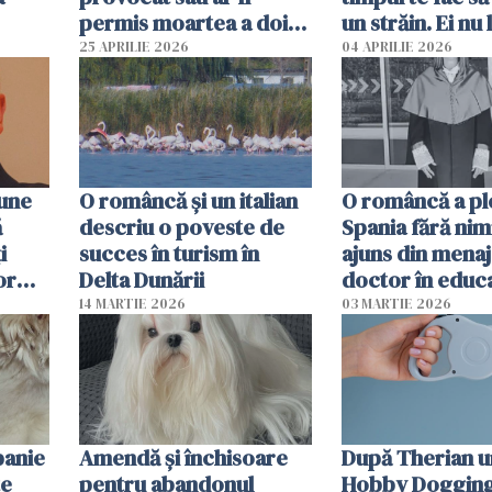
permis moartea a doi
un străin. Ei nu
copii de 1 an și 3 ani
ca noi. În Româ
25 APRILIE 2026
04 APRILIE 2026
oamenii sunt alt
pune
O româncă și un italian
O româncă a ple
ă
descriu o poveste de
Spania fără nimi
i
succes în turism în
ajuns din mena
or
Delta Dunării
doctor în educ
14 MARTIE 2026
03 MARTIE 2026
panie
Amendă și închisoare
După Therian 
te
pentru abandonul
Hobby Dogging,