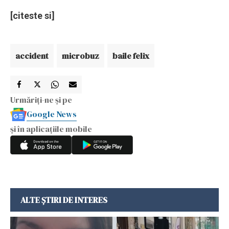
[citeste si]
accident
microbuz
baile felix
Urmăriți-ne și pe
Google News
și în aplicațiile mobile
ALTE ȘTIRI DE INTERES