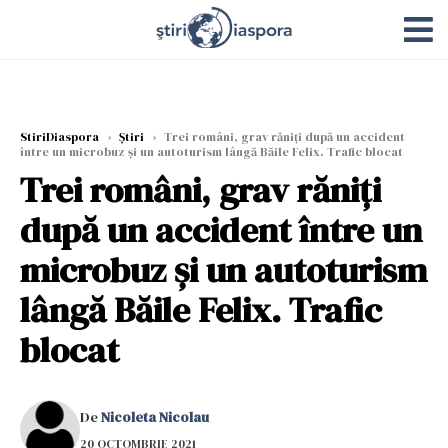
StiriDiaspora
›
Știri
›
Trei români, grav răniți după un accident
între un microbuz și un autoturism lângă Băile Felix. Trafic blocat
Trei români, grav răniți
după un accident între un
microbuz și un autoturism
lângă Băile Felix. Trafic
blocat
De
Nicoleta Nicolau
20 OCTOMBRIE 2021