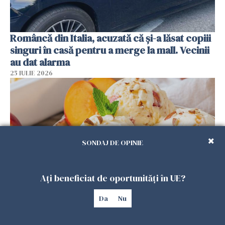
Româncă din Italia, acuzată că și-a lăsat copiii
singuri în casă pentru a merge la mall. Vecinii
au dat alarma
25 IULIE 2026
SONDAJ DE OPINIE
Ați beneficiat de oportunități în UE?
Înghețata de casă cu nectarine care
Da
Nu
cucerește vara. Rețeta fără aparat, gata din
câteva ingrediente