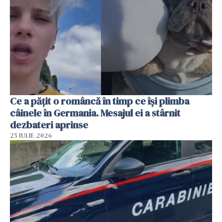
Ce a pățit o româncă în timp ce își plimba
câinele în Germania. Mesajul ei a stârnit
dezbateri aprinse
25 IULIE 2026