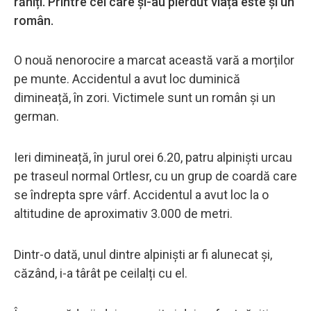
răniți. Printre cei care și-au pierdut viața este și un
român.
O nouă nenorocire a marcat această vară a morților
pe munte. Accidentul a avut loc duminică
dimineață, în zori. Victimele sunt un român și un
german.
Ieri dimineață, în jurul orei 6.20, patru alpiniști urcau
pe traseul normal Ortlesr, cu un grup de coardă care
se îndrepta spre vârf. Accidentul a avut loc la o
altitudine de aproximativ 3.000 de metri.
Dintr-o dată, unul dintre alpiniști ar fi alunecat și,
căzând, i-a târât pe ceilalți cu el.