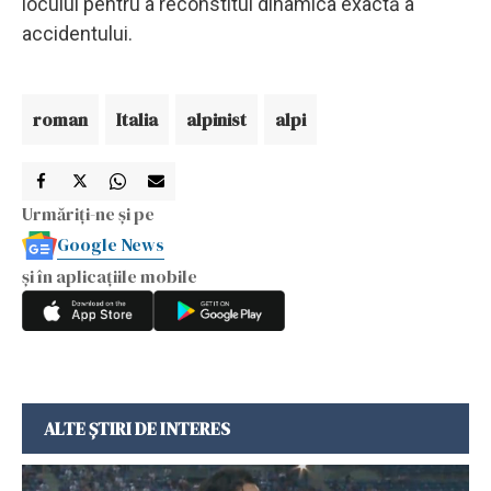
locului pentru a reconstitui dinamica exactă a
accidentului.
roman
Italia
alpinist
alpi
Urmăriți-ne și pe
Google News
și în aplicațiile mobile
ALTE ȘTIRI DE INTERES