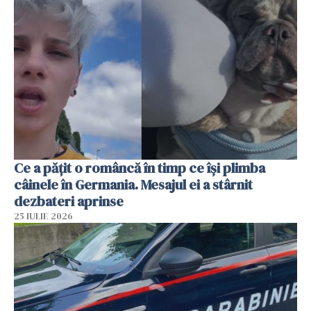
Ce a pățit o româncă în timp ce își plimba
câinele în Germania. Mesajul ei a stârnit
dezbateri aprinse
25 IULIE 2026