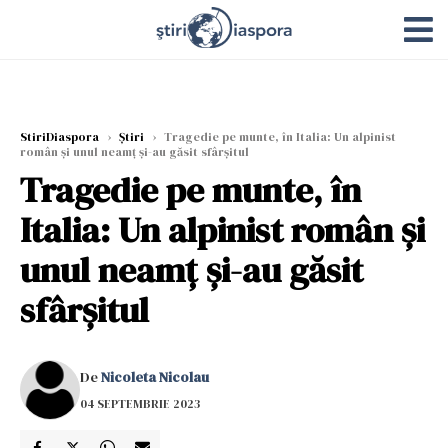
StiriDiaspora
›
Știri
›
Tragedie pe munte, în Italia: Un alpinist
român și unul neamț și-au găsit sfârșitul
Tragedie pe munte, în
Italia: Un alpinist român și
unul neamț și-au găsit
sfârșitul
De
Nicoleta Nicolau
04 SEPTEMBRIE 2023