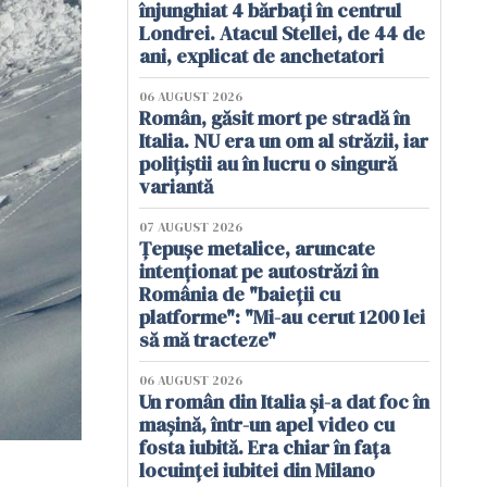
înjunghiat 4 bărbați în centrul
Londrei. Atacul Stellei, de 44 de
ani, explicat de anchetatori
06 AUGUST 2026
Român, găsit mort pe stradă în
Italia. NU era un om al străzii, iar
polițiștii au în lucru o singură
variantă
07 AUGUST 2026
Țepușe metalice, aruncate
intenționat pe autostrăzi în
România de "baieții cu
platforme": "Mi-au cerut 1200 lei
să mă tracteze"
06 AUGUST 2026
Un român din Italia și-a dat foc în
mașină, într-un apel video cu
fosta iubită. Era chiar în fața
locuinței iubitei din Milano