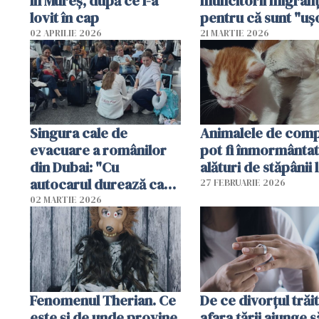
în Mureș, după ce l-a
muncitorii migranț
lovit în cap
pentru că sunt "uş
dispensabili"
02 APRILIE 2026
21 MARTIE 2026
Singura cale de
Animalele de com
evacuare a românilor
pot fi înmormânta
din Dubai: "Cu
alături de stăpânii 
autocarul durează cam
27 FEBRUARIE 2026
două zile"
02 MARTIE 2026
Fenomenul Therian. Ce
De ce divorțul trăit
este și de unde provine.
afara țării ajunge s