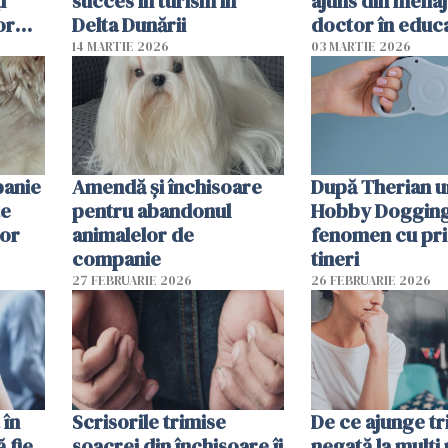
i
succes în turism în
ajuns din mena
or
Delta Dunării
doctor în educ
14 MARTIE 2026
03 MARTIE 2026
panie
Amendă și închisoare
După Therian 
te
pentru abandonul
Hobby Dogging,
lor
animalelor de
fenomen cu pri
companie
tineri
27 FEBRUARIE 2026
26 FEBRUARIE 2026
 în
Scrisorile trimise
De ce ajunge tr
ă fie
soacrei din închisoare îi
negată la mulți