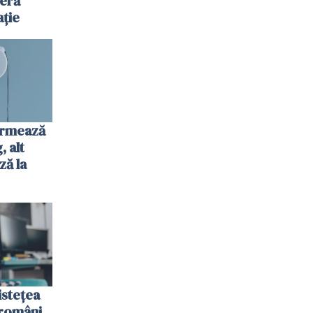
jeră
ație
urmează
 alt
ză la
istețea
 români