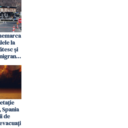
anemarca
ele la
ătesc și
igranții
etație
, Spania
ii de
evacuați