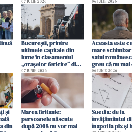
tă
oameni sunt răniți
07 IULIE 2026
06 IULIE 2026
tinuă
București, printre
Aceasta este c
ultimele capitale din
mare schimbar
lume în clasamentul
satul românesc.
„orașelor fericite” din
greu că nu mai 
2026
pe-aici, prin jur
07 IUNIE 2026
06 IUNIE 2026
ți și
Marea Britanie:
Suedia: de la
nală
persoanele născute
învățământul di
a din
după 2008 nu vor mai
înapoi la pix și 