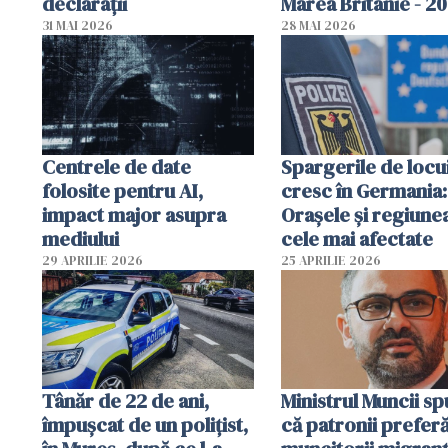
declarații
Marea Britanie - 2
31 MAI 2026
28 MAI 2026
Centrele de date
Spargerile de locu
folosite pentru AI,
cresc în Germania:
impact major asupra
Orașele și regiune
mediului
cele mai afectate
29 APRILIE 2026
25 APRILIE 2026
Tânăr de 22 de ani,
Ministrul Muncii s
împușcat de un polițist,
că patronii prefer