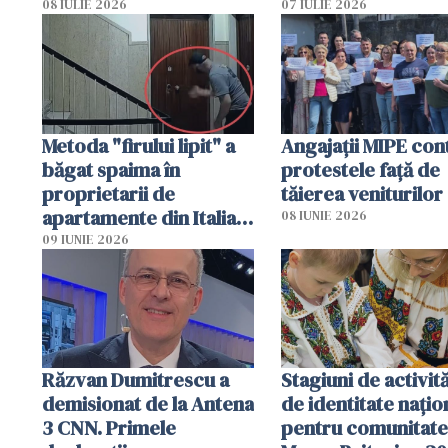
arestat
puși să lase la poar
08 IULIE 2026
07 IULIE 2026
genți cu aur și bani
Metoda "firului lipit" a
Angajaţii MIPE con
băgat spaima în
protestele faţă de
proprietarii de
tăierea veniturilor
apartamente din Italia.
08 IUNIE 2026
Poliția, sesizată
09 IUNIE 2026
Răzvan Dumitrescu a
Stagiuni de activită
demisionat de la Antena
de identitate națio
3 CNN. Primele
pentru comunitate