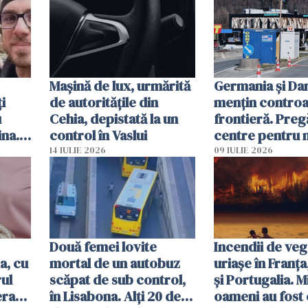
Mașină de lux, urmărită
Germania și D
i
de autoritățile din
mențin controal
u
Cehia, depistată la un
frontieră. Preg
ina.
control în Vaslui
centre pentru m
caută
respinși din UE
14 IULIE 2026
09 IULIE 2026
Două femei lovite
Incendii de veg
a, cu
mortal de un autobuz
uriașe în Franța
ul
scăpat de sub control,
și Portugalia. M
erau
în Lisabona. Alți 20 de
oameni au fost 