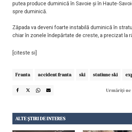
putea produce duminică în Savoie şi în Haute-Savo
spre duminică.
Zăpada va deveni foarte instabilă duminică în stratu
chiar în zonele îndepărtate de creste, a precizat la
[citeste si]
Franta
accident franta
ski
statiune ski
exp
Urmăriți-ne 
ALTE ȘTIRI DE INTERES