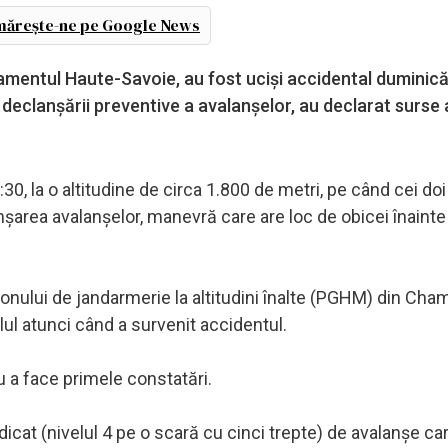
ărește-ne pe Google News
artamentul Haute-Savoie, au fost ucişi accidental duminic
 declanşării preventive a avalanşelor, au declarat surse
30, la o altitudine de circa 1.800 de metri, pe când cei doi
anşarea avalanşelor, manevră care are loc de obicei înainte
utonului de jandarmerie la altitudini înalte (PGHM) din Cha
lul atunci când a survenit accidentul.
ru a face primele constatări.
icat (nivelul 4 pe o scară cu cinci trepte) de avalanşe car