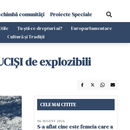
schimbă comunități
Proiecte Speciale
Utile
Tu știi ce drepturi ai?
Europarlamentare
Cultură și Tradiții
UCIȘI de explozibili
CELE MAI CITITE
06 AUGUST 2026
S-a aflat cine este femeia care a