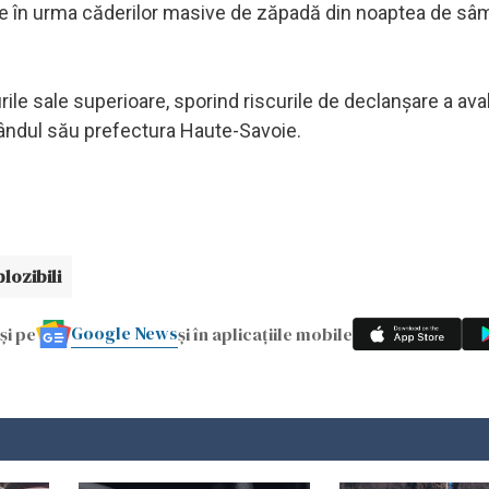
ie în urma căderilor masive de zăpadă din noaptea de sâ
rile sale superioare, sporind riscurile de declanşare a ava
 rândul său prefectura Haute-Savoie.
lozibili
Google News
și pe
și în aplicațiile mobile