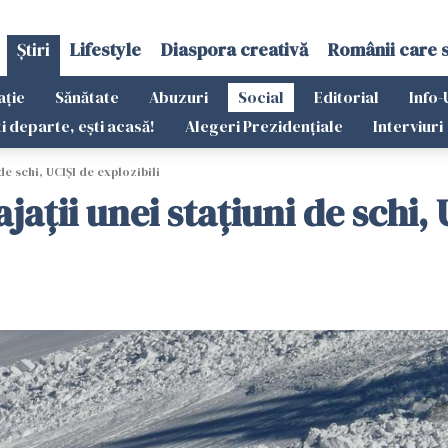
Știri
Lifestyle
Diaspora creativă
Românii care 
ație
Sănătate
Abuzuri
Social
Editorial
Info-
ti departe, ești acasă!
Alegeri Prezidențiale
Interviuri
de schi, UCIȘI de explozibili
ații unei stațiuni de schi, 