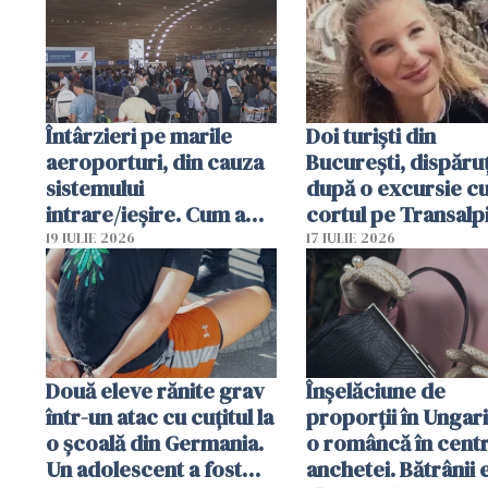
Întârzieri pe marile
Doi turiști din
aeroporturi, din cauza
București, dispăruț
sistemului
după o excursie c
intrare/ieșire. Cum a
cortul pe Transalp
ajuns o femeie să fie
Poliția și familia îi 
19 IULIE 2026
17 IULIE 2026
arestată în Cluj-Napoca
Două eleve rănite grav
Înșelăciune de
într-un atac cu cuțitul la
proporții în Ungari
o școală din Germania.
o româncă în centr
Un adolescent a fost
anchetei. Bătrânii 