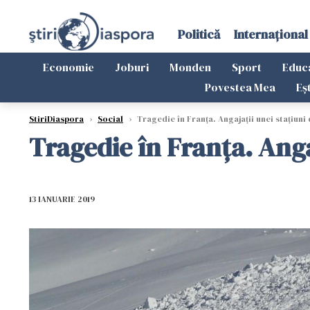
Politică
Internațional
Economie
Joburi
Monden
Sport
Educ
Povestea Mea
Eș
StiriDiaspora
›
Social
›
Tragedie în Franța. Angajații unei stațiuni 
Tragedie în Franța. Angaj
13 IANUARIE 2019