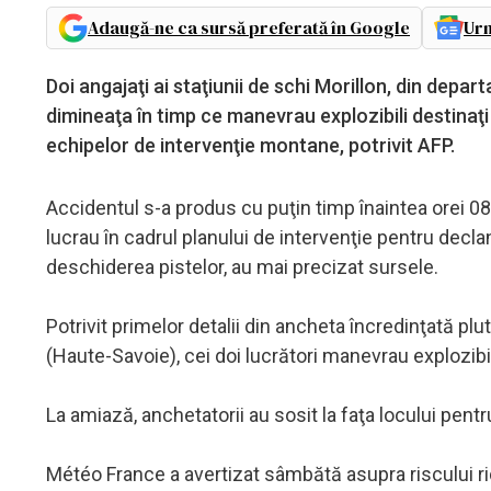
Adaugă-ne ca sursă preferată în Google
Urm
Doi angajaţi ai staţiunii de schi Morillon, din dep
dimineaţa în timp ce manevrau explozibili destinaţi
echipelor de intervenţie montane, potrivit AFP.
Accidentul s-a produs cu puţin timp înaintea orei 08:
lucrau în cadrul planului de intervenţie pentru decl
deschiderea pistelor, au mai precizat sursele.
Potrivit primelor detalii din ancheta încredinţată pl
(Haute-Savoie), cei doi lucrători manevrau explozibi
La amiază, anchetatorii au sosit la faţa locului pent
Météo France a avertizat sâmbătă asupra riscului rid