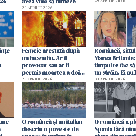
026
avea voie să fumeze
29 APRILIE 2026
29 APRILIE 2026
ințe
Femeie arestată după
Româncă, sătul
un incendiu. Ar fi
Marea Britanie:
a
provocat sau ar fi
timpul te fac să
permis moartea a doi
un străin. Ei nu
copii de 1 an și 3 ani
ca noi. În Româ
25 APRILIE 2026
04 APRILIE 2026
oamenii sunt alt
pune
O româncă și un italian
O româncă a ple
ă
descriu o poveste de
Spania fără nimi