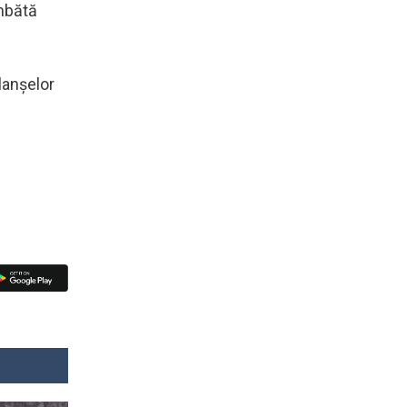
mbătă
lanşelor