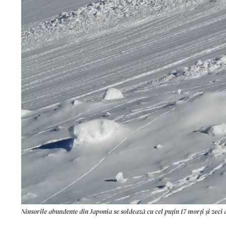
Ninsorile abundente din Japonia se soldează cu cel puțin 17 morți și zeci 