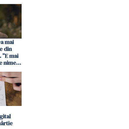
ea mai
e din
 ”E mai
e nimeni
”
gital
hârtie