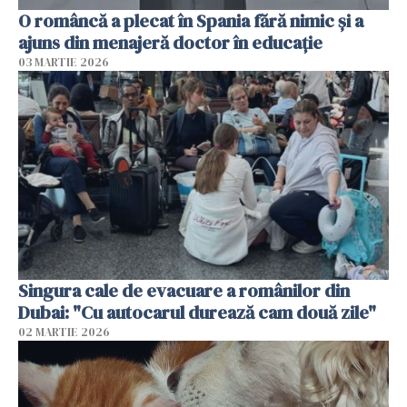
O româncă a plecat în Spania fără nimic și a
ajuns din menajeră doctor în educație
03 MARTIE 2026
Singura cale de evacuare a românilor din
Dubai: "Cu autocarul durează cam două zile"
02 MARTIE 2026