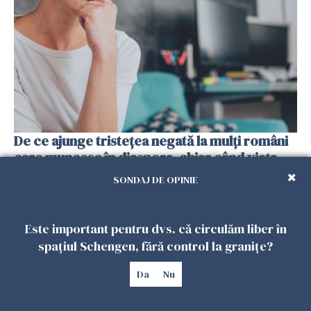
De ce ajunge tristețea negată la mulți români
care muncesc în diaspora, chiar când viața
pare mai stabilă financiar?
SONDAJ DE OPINIE
20 FEBRUARIE 2026
Este important pentru dvs. că circulăm liber în
spațiul Schengen, fără control la granițe?
Da
Nu