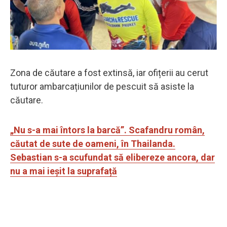
Zona de căutare a fost extinsă, iar ofițerii au cerut
tuturor ambarcațiunilor de pescuit să asiste la
căutare.
„Nu s-a mai întors la barcă”. Scafandru român,
căutat de sute de oameni, în Thailanda.
Sebastian s-a scufundat să elibereze ancora, dar
nu a mai ieșit la suprafață