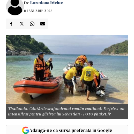
De
Loredana Iriciuc
11 IANUARIE 2023
Thailanda. Căutările scafandrului român continuă: Forțele s-au
intensificat pentru găsirea lui Sebastian - FOTO phuket.fr
Adaugă-ne ca sursă preferată în Google