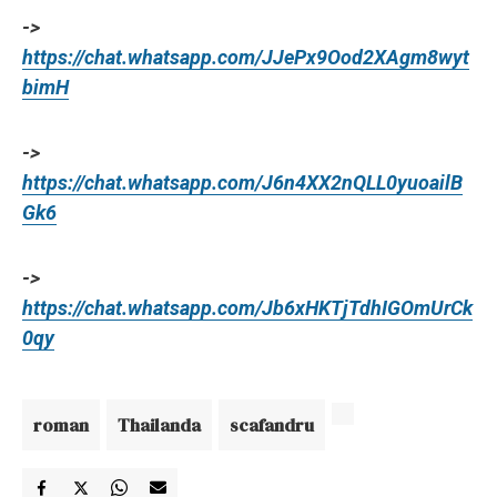
->
https://chat.whatsapp.com/JJePx9Ood2XAgm8wyt
bimH
->
https://chat.whatsapp.com/J6n4XX2nQLL0yuoailB
Gk6
->
https://chat.whatsapp.com/Jb6xHKTjTdhIGOmUrCk
0qy
roman
Thailanda
scafandru