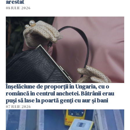
arestat
08 IULIE 2026
Înșelăciune de proporții în Ungaria, cu o
româncă în centrul anchetei. Bătrânii erau
puși să lase la poartă genți cu aur și bani
07 IULIE 2026