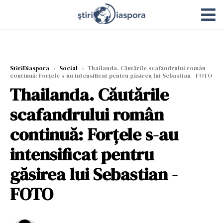
StiriDiaspora
›
Social
›
Thailanda. Căutările scafandrului român
continuă: Forțele s-au intensificat pentru găsirea lui Sebastian - FOTO
Thailanda. Căutările
scafandrului român
continuă: Forțele s-au
intensificat pentru
găsirea lui Sebastian -
FOTO