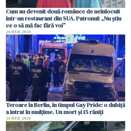
Cum au devenit două românce de neînlocuit
într-un restaurant din SUA. Patronul: „Nu știu
ce o să mă fac fără voi”
26 IULIE 2026
Teroare la Berlin, în timpul Gay Pride: o dubiță
a intrat în mulțime. Un mort și 15 răniți
26 IULIE 2026