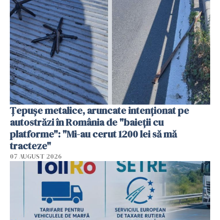
Țepușe metalice, aruncate intenționat pe
autostrăzi în România de "baieții cu
platforme": "Mi-au cerut 1200 lei să mă
tracteze"
07 AUGUST 2026