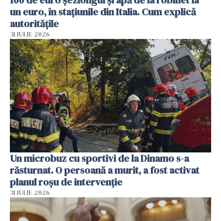
100 de euro șezlongul și apă de la robinet la
un euro, în stațiunile din Italia. Cum explică
autoritățile
31 IULIE 2026
Un microbuz cu sportivi de la Dinamo s-a
răsturnat. O persoană a murit, a fost activat
planul roșu de intervenție
31 IULIE 2026