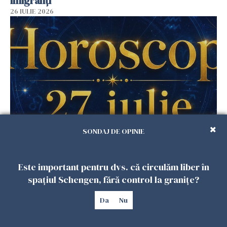
imigranți
26 IULIE 2026
SONDAJ DE OPINIE
Horoscop 27 iulie. Lunea care schimbă ritmul
săptămânii. Universul deschide uși
neașteptate pentru unele zodii
Este important pentru dvs. că circulăm liber în
26 IULIE 2026
spațiul Schengen, fără control la granițe?
Da
Nu