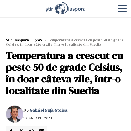
StiriDiaspora
›
Știri
›
Temperatura a crescut cu peste 50 de grade
Celsius, în doar câteva zile, într-o localitate din Suedia
Temperatura a crescut cu
peste 50 de grade Celsius,
în doar câteva zile, într-o
localitate din Suedia
De
Gabriel Nuță-Stoica
10 IANUARIE 2024