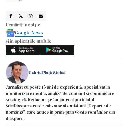
Urmăriți-ne și pe
Google News
și în aplicațiile mobile
Gabriel Nuță-Stoica
Jurnalist cu peste 15 ani de experiență, specializat în
monitorizare media, analiză de conținut și comunicare
strategică. Redactor-șef adjunct al portalului
ȘtiriDiaspora.ro și realizator al emisiunii „Departe de
România”, care aduce în prim-plan vocile românilor din
diaspora.