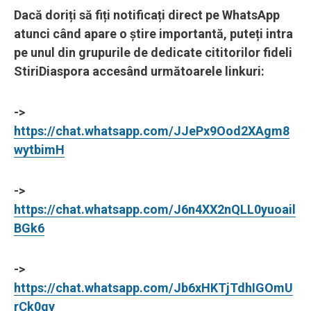
Dacă doriți să fiți notificați direct pe WhatsApp
atunci când apare o știre importantă, puteți intra
pe unul din grupurile de dedicate cititorilor fideli
StiriDiaspora accesând următoarele linkuri:
->
https://chat.whatsapp.com/JJePx9Ood2XAgm8
wytbimH
->
https://chat.whatsapp.com/J6n4XX2nQLL0yuoail
BGk6
->
https://chat.whatsapp.com/Jb6xHKTjTdhIGOmU
rCk0qy