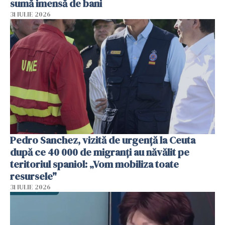
sumă imensă de bani
31 IULIE 2026
Pedro Sanchez, vizită de urgență la Ceuta
după ce 40 000 de migranți au năvălit pe
teritoriul spaniol: „Vom mobiliza toate
resursele"
31 IULIE 2026