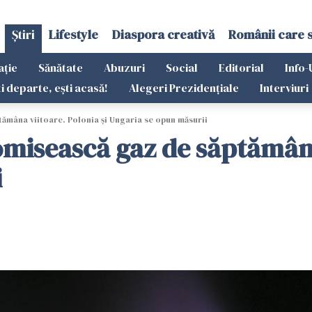
Știri
Lifestyle
Diaspora creativă
Românii care 
ație
Sănătate
Abuzuri
Social
Editorial
Info-
ti departe, ești acasă!
Alegeri Prezidențiale
Interviuri
ămâna viitoare. Polonia și Ungaria se opun măsurii
omisească gaz de săptămâna
i