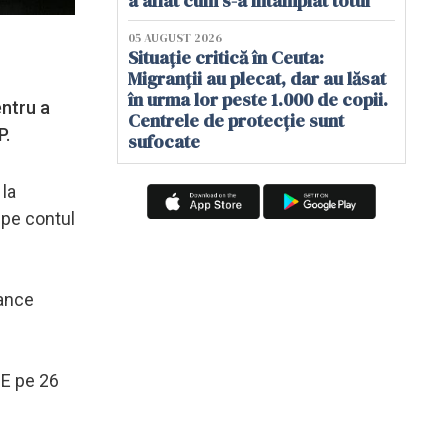
a aflat cum s-a întâmplat totul
05 AUGUST 2026
Situație critică în Ceuta:
Migranții au plecat, dar au lăsat
în urma lor peste 1.000 de copii.
entru a
Centrele de protecție sunt
FP.
sufocate
 la
E pe contul
rance
UE pe 26