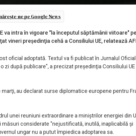
ărește-ne pe Google News
va intra în vigoare "la începutul săptămânii viitoare" p
nţat vineri preşedinţia cehă a Consiliului UE, relatează A
 oficial adoptată. Textul va fi publicat în Jurnalul Oficial
a o zi după publicare", a precizat preşedinţia Consiliului U
are marţi, au declarat surse diplomatice europene pentru F
rul unei reuniuni extraordinare a miniştrilor energiei din 
 măsuri considerate "nejustificată, inutilă, inaplicabilă şi
uvernul ungar nu a putut împiedica adoptarea sa.