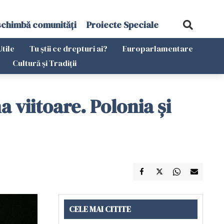
schimbă comunități
Proiecte Speciale
Utile
Tu știi ce drepturi ai?
Europarlamentare
Cultură și Tradiții
 viitoare. Polonia și
CELE MAI CITITE