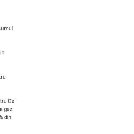
nsumul
in
tru
tru Cei
de gaz
0% din