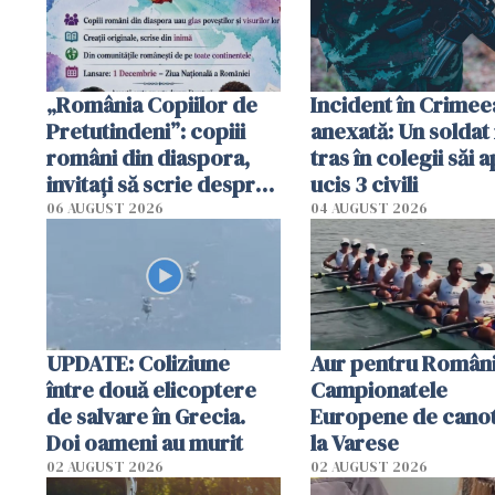
„România Copiilor de
Incident în Crimee
Pretutindeni”: copiii
anexată: Un soldat 
români din diaspora,
tras în colegii săi a
invitați să scrie despre
ucis 3 civili
România într-un volum
06 AUGUST 2026
04 AUGUST 2026
special
UPDATE: Coliziune
Aur pentru Români
între două elicoptere
Campionatele
de salvare în Grecia.
Europene de canot
Doi oameni au murit
la Varese
02 AUGUST 2026
02 AUGUST 2026