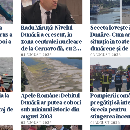
a
Radu Miruţă: Nivelul
Seceta lovește 
rus a
Dunării a crescut, în
Dunăre. Cum ar
poi a
zona centralei nucleare
situația în toate
de la Cernavodă, cu 2
dunărene și de
cm faţă de ziua trecută
România resim
04 AUGUST 2026
03 AUGUST 2026
efectele, deși a
în iulie
a la
Apele Române: Debitul
Pompierii româ
Dunării ar putea coborî
pregătiţi să int
aj de
sub minimul istoric din
Grecia pentru
august 2003
stingerea incen
02 AUGUST 2026
01 AUGUST 2026