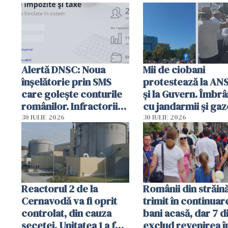
intervenție
Alertă DNSC: Noua
Mii de ciobani
înșelătorie prin SMS
protestează la AN
care golește conturile
și la Guvern. Îmbrâ
românilor. Infractorii
cu jandarmii și gaz
folosesc numele
lacrimogene
30 IULIE 2026
30 IULIE 2026
Ghișeul.ro și al Poliției
Române
Reactorul 2 de la
Românii din străin
Cernavodă va fi oprit
trimit în continuar
controlat, din cauza
bani acasă, dar 7 d
secetei. Unitatea 1 a fost
exclud revenirea î