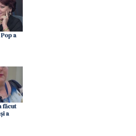
 Pop a
 făcut
și a