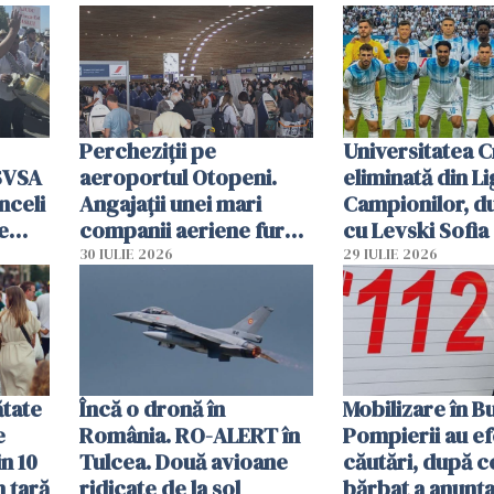
Percheziții pe
Universitatea C
SVSA
aeroportul Otopeni.
eliminată din Li
nceli
Angajații unei mari
Campionilor, d
e
companii aeriene furau
cu Levski Sofia
parfumuri, ceasuri și
30 IULIE 2026
29 IULIE 2026
mâncarea destinată
vânzării
ătate
Încă o dronă în
Mobilizare în B
e
România. RO-ALERT în
Pompierii au ef
in 10
Tulcea. Două avioane
căutări, după c
n țară
ridicate de la sol
bărbat a anunțat