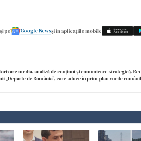
Google News
și pe
și în aplicațiile mobile
itorizare media, analiză de conținut și comunicare strategică. Re
siunii „Departe de România”, care aduce în prim-plan vocile români