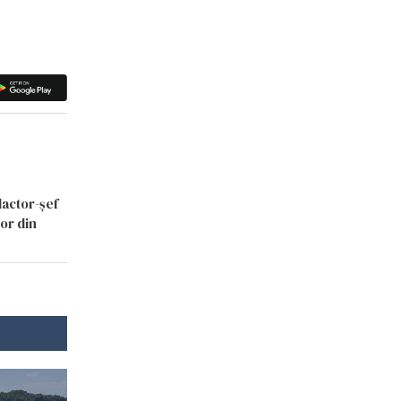
dactor-șef
lor din