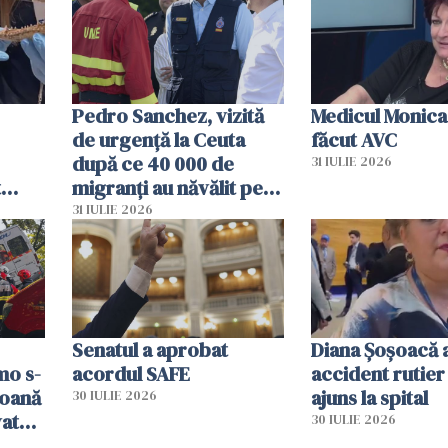
Pedro Sanchez, vizită
Medicul Monica
de urgență la Ceuta
făcut AVC
după ce 40 000 de
31 IULIE 2026
t
migranți au năvălit pe
și o
teritoriul spaniol: „Vom
31 IULIE 2026
ni
mobiliza toate
resursele"
Senatul a aprobat
Diana Șoșoacă a
mo s-
acordul SAFE
accident rutier 
soană
ajuns la spital
30 IULIE 2026
vat
30 IULIE 2026