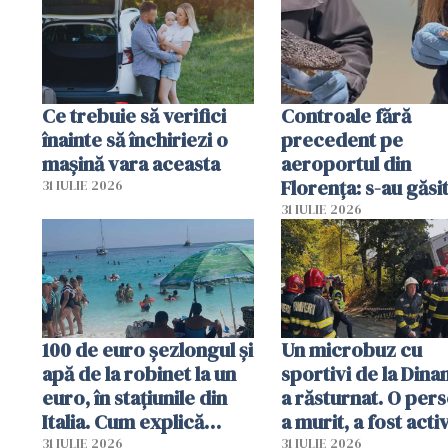
Ce trebuie să verifici
Controale fără
înainte să închiriezi o
precedent pe
mașină vara aceasta
aeroportul din
Florența: s-au găsi
31 IULIE 2026
capete de aligator 
31 IULIE 2026
sumă imensă de ba
100 de euro șezlongul și
Un microbuz cu
apă de la robinet la un
sportivi de la Dina
euro, în stațiunile din
a răsturnat. O per
Italia. Cum explică
a murit, a fost acti
autoritățile
planul roșu de
31 IULIE 2026
31 IULIE 2026