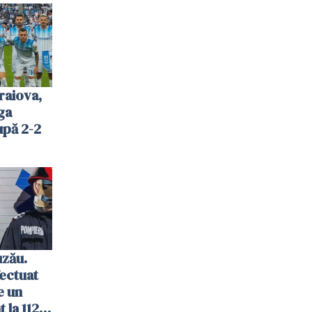
raiova,
ga
upă 2-2
uzău.
ectuat
e un
 la 112