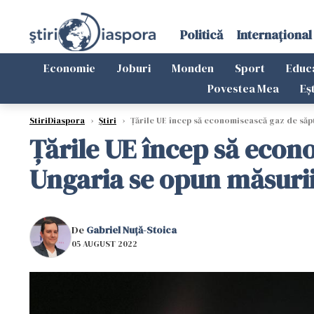
Politică
Internațional
Economie
Joburi
Monden
Sport
Educ
Povestea Mea
Eș
StiriDiaspora
›
Știri
›
Țările UE încep să economisească gaz de săpt
Țările UE încep să econ
Ungaria se opun măsuri
De
Gabriel Nuță-Stoica
05 AUGUST 2022