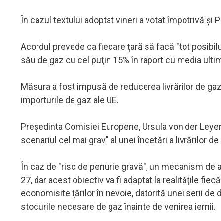
În cazul textului adoptat vineri a votat împotrivă şi
Acordul prevede ca fiecare ţară să facă "tot posibil
său de gaz cu cel puţin 15% în raport cu media ultimi
Măsura a fost impusă de reducerea livrărilor de gaz
importurile de gaz ale UE.
Preşedinta Comisiei Europene, Ursula von der Leyen
scenariul cel mai grav" al unei încetări a livrărilor d
În caz de "risc de penurie gravă", un mecanism de a
27, dar acest obiectiv va fi adaptat la realităţile fiec
economisite ţărilor în nevoie, datorită unei serii de
stocurile necesare de gaz înainte de venirea iernii.