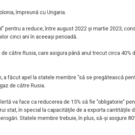
 Polonia, împreună cu Ungaria.
ul" pentru a reduce, între august 2022 şi martie 2023, co
lor cinci ani în aceeaşi perioadă.
 de către Rusia, care asigura până anul trecut circa 40% d
, a făcut apel la statele membre "să se pregătească pen
e gaz de către Rusia.
lertă va face ca reducerea de 15% să fie "obligatorie" pen
ărui stat, în special la capacităţile de a exporta cantităţile 
 derogări. Statele membre trebuie, în plus, să-şi asigure 8