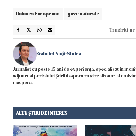
Uniunea Europeana
gaze naturale
Urmăriți-ne 
Gabriel Nuță-Stoica
Jurnalist cu peste 15 ani de experiență, specializat în mon
adjunct al portalului ȘtiriDiaspora.ro și realizator al emi
diaspora.
ALTE ȘTIRI DE INTERES