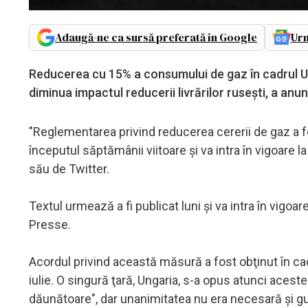
Adaugă-ne ca sursă preferată în Google
Urm
Reducerea cu 15% a consumului de gaz în cadrul UE 
diminua impactul reducerii livrărilor ruseşti, a anu
"Reglementarea privind reducerea cererii de gaz a fost
începutul săptămânii viitoare şi va intra în vigoare l
său de Twitter.
Textul urmează a fi publicat luni şi va intra în vigo
Presse.
Acordul privind această măsură a fost obţinut în cad
iulie. O singură ţară, Ungaria, s-a opus atunci acestei
dăunătoare", dar unanimitatea nu era necesară şi g