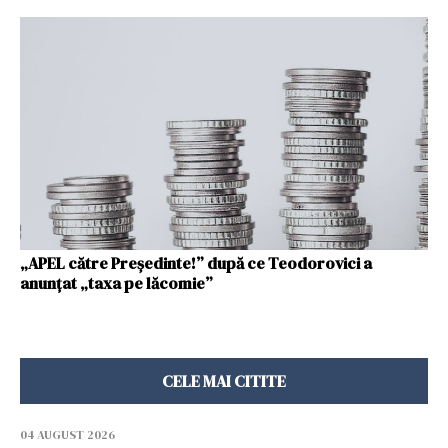
„APEL către Președinte!” după ce Teodorovici a
anunțat „taxa pe lăcomie”
CELE MAI CITITE
04 AUGUST 2026