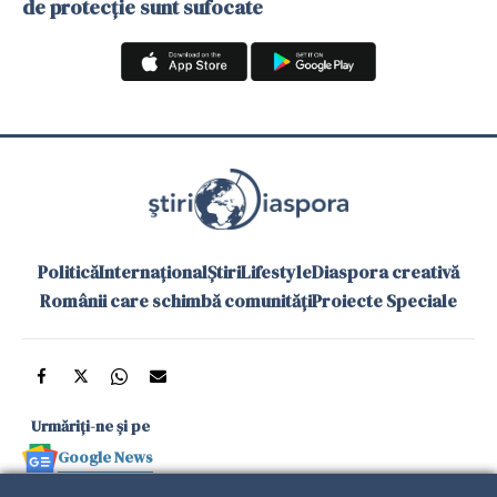
de protecție sunt sufocate
Politică
Internațional
Știri
Lifestyle
Diaspora creativă
Românii care schimbă comunități
Proiecte Speciale
Urmăriți-ne și pe
Google News
și în aplicațiile mobile