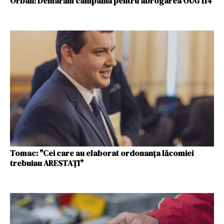
Orban: Demarăm campania pentru abrogarea OUG 114
Tomac: "Cei care au elaborat ordonanţa lăcomiei
trebuiau ARESTAȚI"