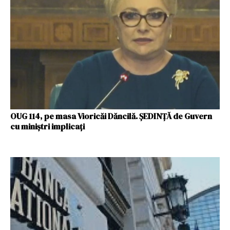
OUG 114, pe masa Vioricăi Dăncilă. ŞEDINŢĂ de Guvern
cu miniştri implicaţi