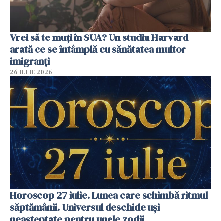
Vrei să te muți în SUA? Un studiu Harvard
arată ce se întâmplă cu sănătatea multor
imigranți
26 IULIE 2026
Horoscop 27 iulie. Lunea care schimbă ritmul
săptămânii. Universul deschide uși
neașteptate pentru unele zodii