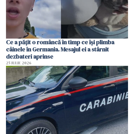
Ce a pățit o româncă în timp ce își plimba
câinele în Germania. Mesajul ei a stârnit
dezbateri aprinse
25 IULIE 2026