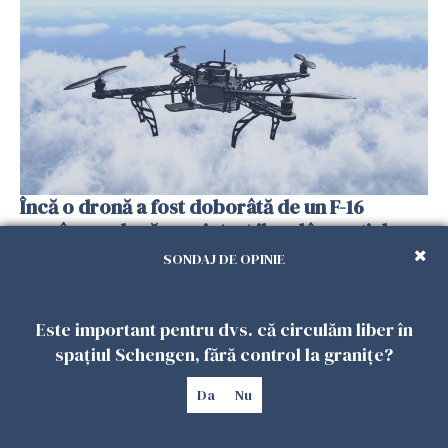
Încă o dronă a fost doborâtă de un F-16
românesc după ce a intrat ilegal în spațiul
aerian al României
SONDAJ DE OPINIE
25 IULIE 2026
Este important pentru dvs. că circulăm liber în
spațiul Schengen, fără control la granițe?
Da
Nu