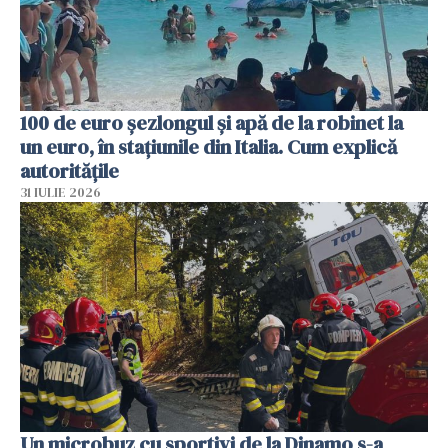
100 de euro șezlongul și apă de la robinet la
un euro, în stațiunile din Italia. Cum explică
autoritățile
31 IULIE 2026
Un microbuz cu sportivi de la Dinamo s-a