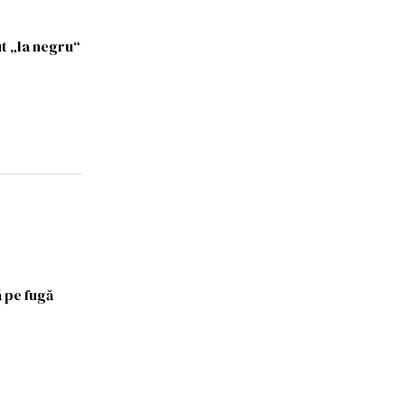
ut „la negru“
ă pe fugă