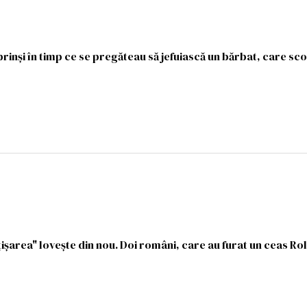
rinși în timp ce se pregăteau să jefuiască un bărbat, care sc
ișarea" lovește din nou. Doi români, care au furat un ceas Rol