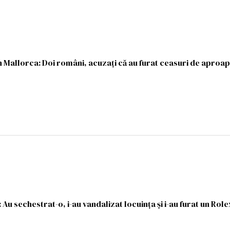
n Mallorca: Doi români, acuzați că au furat ceasuri de aproap
: Au sechestrat-o, i-au vandalizat locuința și i-au furat un Rol