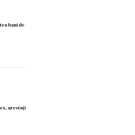
otea bani de
ex, arestați