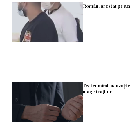
Român, arestat pe aer
Trei români, acuzați c
magistraților