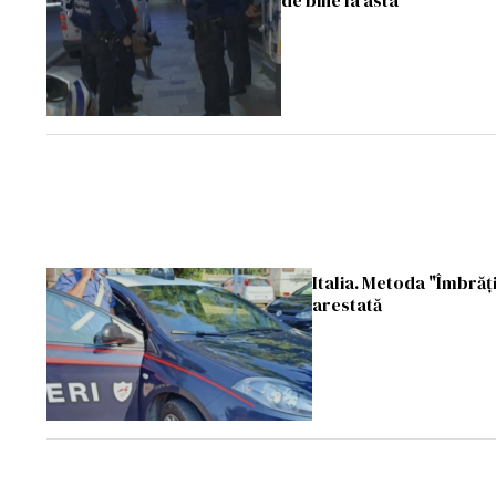
de bine la asta"
Italia. Metoda "Îmbrăț
arestată