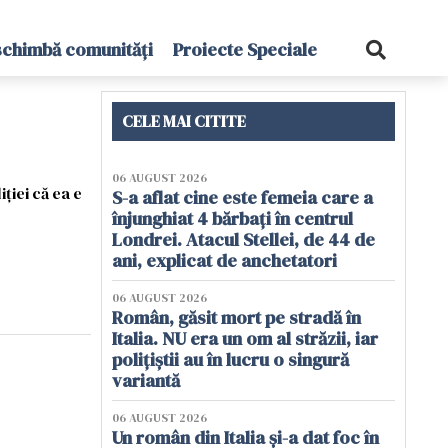
schimbă comunități
Proiecte Speciale
CELE MAI CITITE
06 AUGUST 2026
ției că ea e
S-a aflat cine este femeia care a
înjunghiat 4 bărbați în centrul
Londrei. Atacul Stellei, de 44 de
ani, explicat de anchetatori
06 AUGUST 2026
Român, găsit mort pe stradă în
Italia. NU era un om al străzii, iar
polițiștii au în lucru o singură
variantă
06 AUGUST 2026
Un român din Italia și-a dat foc în