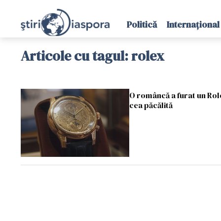
Politică
Internațional
Articole cu tagul: rolex
O româncă a furat un Rolex 
cea păcălită