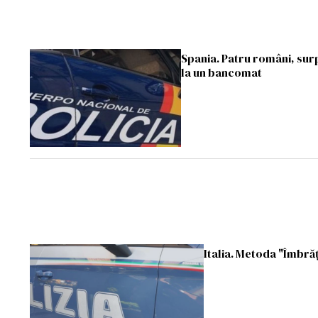
Spania. Patru români, surp
la un bancomat
Italia. Metoda "Îmbrăț