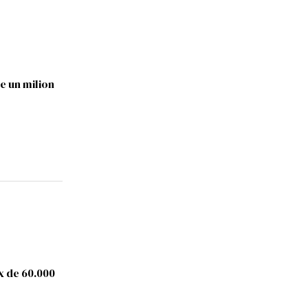
e un milion
ex de 60.000