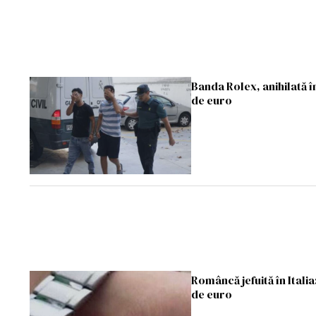
Banda Rolex, anihilată î
de euro
Româncă jefuită în Italia
de euro