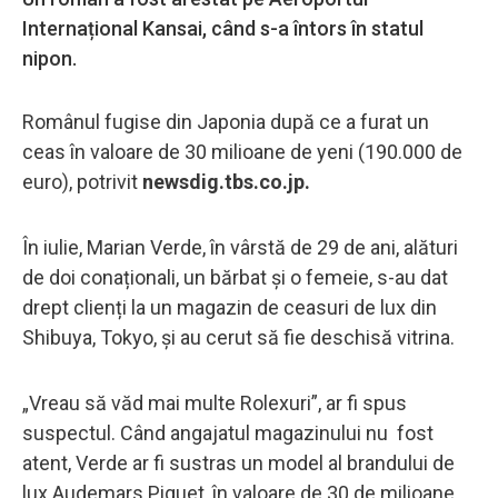
Internațional Kansai, când s-a întors în statul
nipon.
Românul fugise din Japonia după ce a furat un
ceas în valoare de 30 milioane de yeni (190.000 de
euro), potrivit
newsdig.tbs.co.jp.
În iulie, Marian Verde, în vârstă de 29 de ani, alături
de doi conaționali, un bărbat și o femeie, s-au dat
drept clienți la un magazin de ceasuri de lux din
Shibuya, Tokyo, și au cerut să fie deschisă vitrina.
„Vreau să văd mai multe Rolexuri”, ar fi spus
suspectul. Când angajatul magazinului nu fost
atent, Verde ar fi sustras un model al brandului de
lux Audemars Piguet, în valoare de 30 de milioane