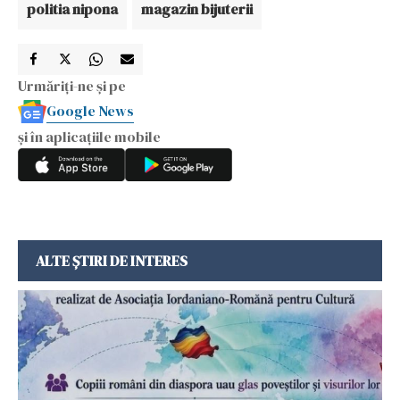
politia nipona
magazin bijuterii
Urmăriți-ne și pe
Google News
și în aplicațiile mobile
ALTE ȘTIRI DE INTERES