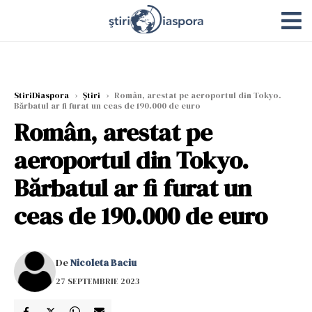
StiriDiaspora
›
Știri
›
Român, arestat pe aeroportul din Tokyo.
Bărbatul ar fi furat un ceas de 190.000 de euro
Român, arestat pe
aeroportul din Tokyo.
Bărbatul ar fi furat un
ceas de 190.000 de euro
De
Nicoleta Baciu
27 SEPTEMBRIE 2023