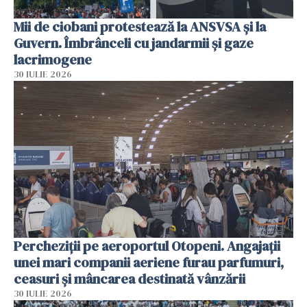
Mii de ciobani protestează la ANSVSA și la
Guvern. Îmbrânceli cu jandarmii și gaze
lacrimogene
30 IULIE 2026
Percheziții pe aeroportul Otopeni. Angajații
unei mari companii aeriene furau parfumuri,
ceasuri și mâncarea destinată vânzării
30 IULIE 2026