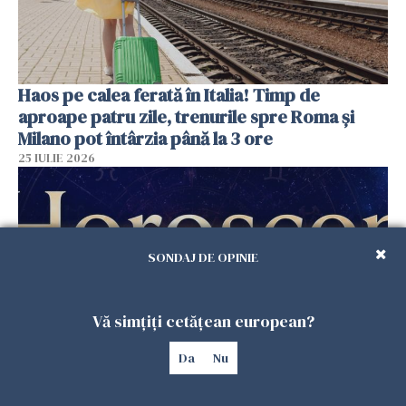
Haos pe calea ferată în Italia! Timp de
aproape patru zile, trenurile spre Roma și
Milano pot întârzia până la 3 ore
25 IULIE 2026
SONDAJ DE OPINIE
Vă simțiți cetățean european?
Da
Nu
Horoscop duminică, 26 iulie. Astrele