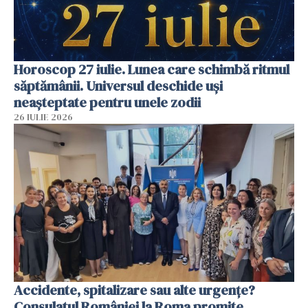
Horoscop 27 iulie. Lunea care schimbă ritmul
săptămânii. Universul deschide uși
neașteptate pentru unele zodii
26 IULIE 2026
Accidente, spitalizare sau alte urgențe?
Consulatul României la Roma promite