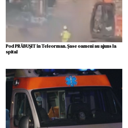
Pod PRĂBUŞIT în Teleorman. Şase oameni au ajuns la
spital