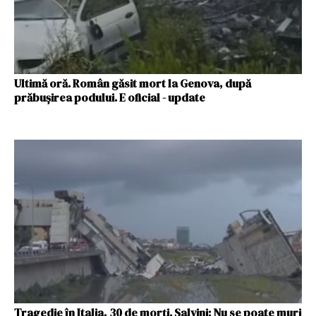
Ultimă oră. Român găsit mort la Genova, după
prăbușirea podului. E oficial - update
Tragedie în Italia, 30 de morți. Salvini: Nu se poate muri