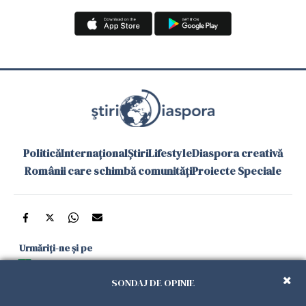
Politică
Internațional
Știri
Lifestyle
Diaspora creativă
Românii care schimbă comunități
Proiecte Speciale
Urmăriți-ne și pe
Google News
SONDAJ DE OPINIE
și în aplicațiile mobile