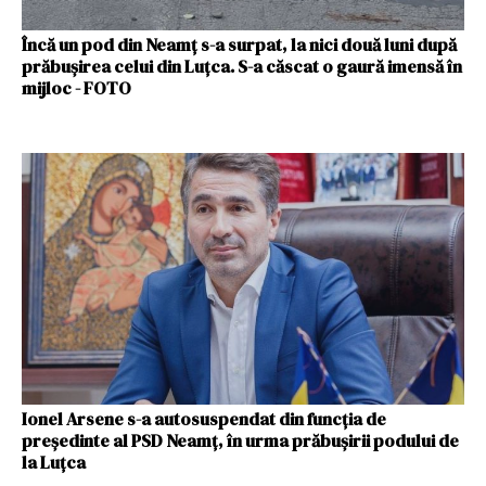
Încă un pod din Neamț s-a surpat, la nici două luni după
prăbușirea celui din Luțca. S-a căscat o gaură imensă în
mijloc - FOTO
Ionel Arsene s-a autosuspendat din funcția de
președinte al PSD Neamț, în urma prăbușirii podului de
la Luțca