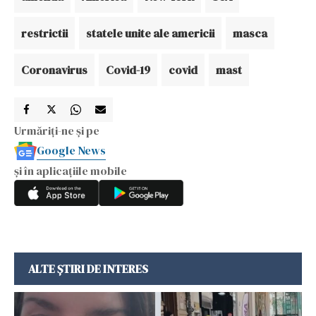
restrictii
statele unite ale americii
masca
Coronavirus
Covid-19
covid
mast
Urmăriți-ne și pe
Google News
și în aplicațiile mobile
ALTE ȘTIRI DE INTERES