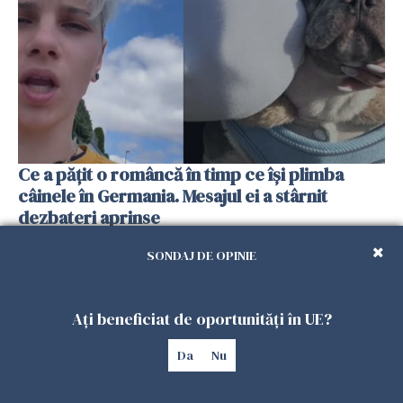
Ce a pățit o româncă în timp ce își plimba
câinele în Germania. Mesajul ei a stârnit
dezbateri aprinse
25 IULIE 2026
SONDAJ DE OPINIE
Ați beneficiat de oportunități în UE?
Da
Nu