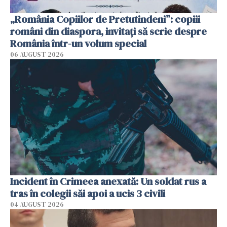
„România Copiilor de Pretutindeni”: copiii
români din diaspora, invitați să scrie despre
România într-un volum special
06 AUGUST 2026
Incident în Crimeea anexată: Un soldat rus a
tras în colegii săi apoi a ucis 3 civili
04 AUGUST 2026