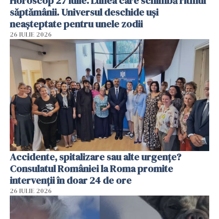
Horoscop 27 iulie. Lunea care schimbă ritmul
săptămânii. Universul deschide uși
neașteptate pentru unele zodii
26 IULIE 2026
Accidente, spitalizare sau alte urgențe?
Consulatul României la Roma promite
intervenții în doar 24 de ore
26 IULIE 2026