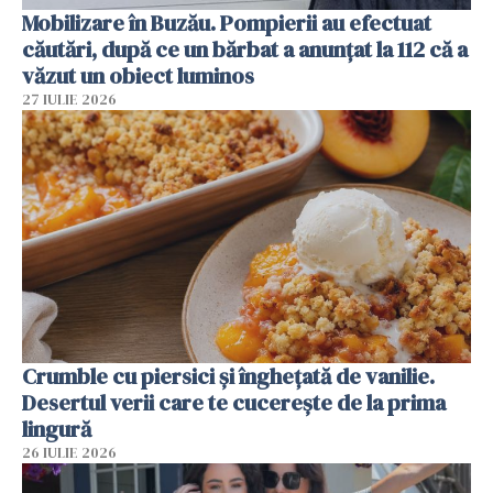
Mobilizare în Buzău. Pompierii au efectuat
căutări, după ce un bărbat a anunțat la 112 că a
văzut un obiect luminos
27 IULIE 2026
Crumble cu piersici și înghețată de vanilie.
Desertul verii care te cucerește de la prima
lingură
26 IULIE 2026