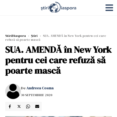
StiriDiaspora
›
Știri
›
SUA. AMENDĂ în New York pentru cei care
refuză să poarte mască
SUA. AMENDĂ în New York
pentru cei care refuză să
poarte mască
De
Andreea Cosma
30 SEPTEMBRIE 2020