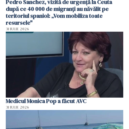
Pedro Sanchez, vizită de urgență la Ceuta
după ce 40 000 de migranți au năvălit pe
teritoriul spaniol: „Vom mobiliza toate
resursele"
31 IULIE 2026
Medicul Monica Pop a făcut AVC
31 IULIE 2026