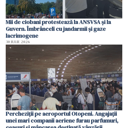
Mii de ciobani protestează la ANSVSA și la
Guvern. Îmbrânceli cu jandarmii și gaze
lacrimogene
30 IULIE 2026
Percheziții pe aeroportul Otopeni. Angajații
unei mari companii aeriene furau parfumuri,
ceasuri și mâncarea destinată vânzării