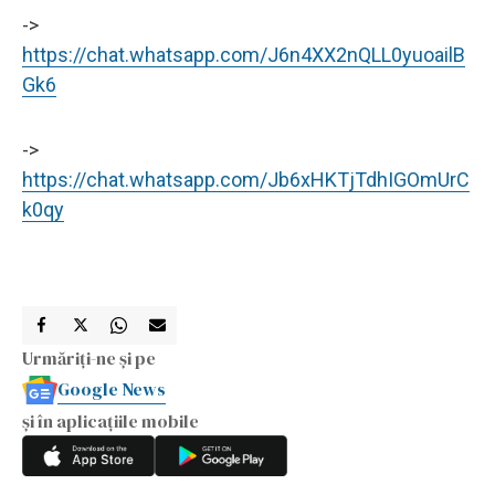
->
https://chat.whatsapp.com/J6n4XX2nQLL0yuoailB
Gk6
->
https://chat.whatsapp.com/Jb6xHKTjTdhIGOmUrC
k0qy
Urmăriți-ne și pe
Google News
și în aplicațiile mobile