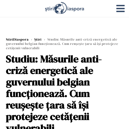
StiriDiaspora
›
Știri
›
Studiu: Măsurile anti-criză energetică ale
guvernului belgian funcționează. Cum reușește țara să își protejeze
cetățenii vulnerabili
Studiu: Măsurile anti-
criză energetică ale
guvernului belgian
funcționează. Cum
reușește țara să își
protejeze cetățenii
vulnerabili