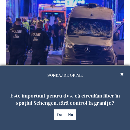
Teroare la Berlin, în timpul Gay Pride: o dubiță
a intrat în mulțime. Un mort și 15 răniți
SONDAJ DE OPINIE
26 IULIE 2026
Este important pentru dvs. că circulăm liber în
spațiul Schengen, fără control la granițe?
Da
Nu