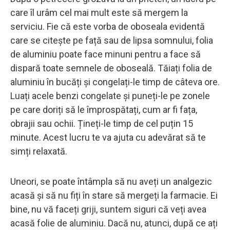
care îl urâm cel mai mult este să mergem la
serviciu. Fie că este vorba de oboseala evidentă
care se citește pe față sau de lipsa somnului, folia
de aluminiu poate face minuni pentru a face să
dispară toate semnele de oboseală. Tăiați folia de
aluminiu în bucăți și congelați-le timp de câteva ore.
Luați acele benzi congelate și puneți-le pe zonele
pe care doriți să le împrospătați, cum ar fi fața,
obrajii sau ochii. Țineți-le timp de cel puțin 15
minute. Acest lucru te va ajuta cu adevărat să te
simți relaxată.
Uneori, se poate întâmpla să nu aveți un analgezic
acasă și să nu fiți în stare să mergeți la farmacie. Ei
bine, nu vă faceți griji, suntem siguri că veți avea
acasă folie de aluminiu. Dacă nu, atunci, după ce ați