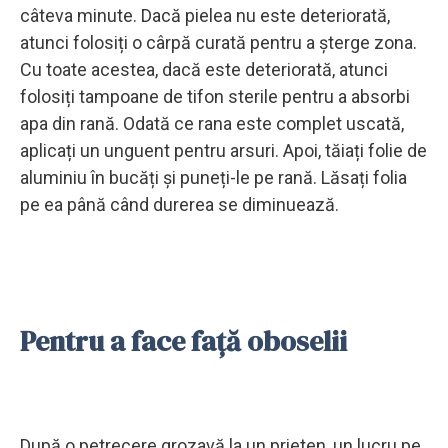
câteva minute. Dacă pielea nu este deteriorată,
atunci folosiți o cârpă curată pentru a șterge zona.
Cu toate acestea, dacă este deteriorată, atunci
folosiți tampoane de tifon sterile pentru a absorbi
apa din rană. Odată ce rana este complet uscată,
aplicați un unguent pentru arsuri. Apoi, tăiați folie de
aluminiu în bucăți și puneți-le pe rană. Lăsați folia
pe ea până când durerea se diminuează.
Pentru a face față oboselii
După o petrecere grozavă la un prieten, un lucru pe