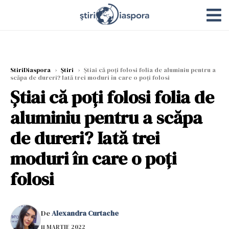
StiriDiaspora
›
Știri
›
Știai că poți folosi folia de aluminiu pentru a
scăpa de dureri? Iată trei moduri în care o poți folosi
Știai că poți folosi folia de
aluminiu pentru a scăpa
de dureri? Iată trei
moduri în care o poți
folosi
De
Alexandra Curtache
11 MARTIE 2022