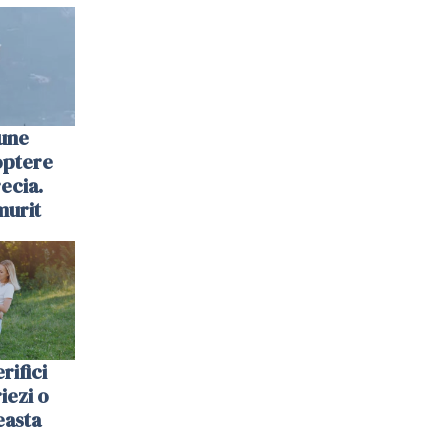
une
optere
ecia.
murit
rifici
riezi o
easta