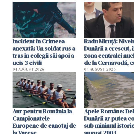
Incident în Crimeea
Radu Miruţă: Nivel
anexată: Un soldat rus a
Dunării a crescut, 
tras în colegii săi apoi a
zona centralei nuc
ucis 3 civili
de la Cernavodă, c
cm faţă de ziua tr
04 AUGUST 2026
04 AUGUST 2026
Aur pentru România la
Apele Române: Deb
Campionatele
Dunării ar putea c
Europene de canotaj de
sub minimul istoric
la Varese
august 2003