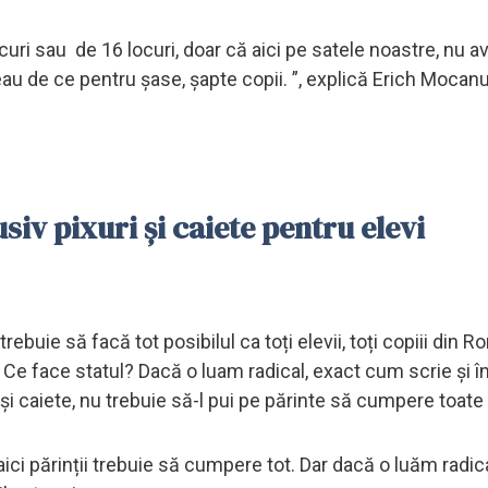
ocuri sau de 16 locuri, doar că aici pe satele noastre, nu a
au de ce pentru șase, șapte copii. ”, explică Erich Mocanu
siv pixuri și caiete pentru elevi
trebuie să facă tot posibilul ca toți elevii, toți copiii din 
Ce face statul? Dacă o luam radical, exact cum scrie și în 
i, și caiete, nu trebuie să-l pui pe părinte să cumpere toate
aici părinții trebuie să cumpere tot. Dar dacă o luăm radic