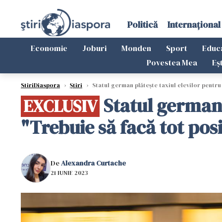
Politică
Internațional
Economie
Joburi
Monden
Sport
Educ
Povestea Mea
Eș
StiriDiaspora
›
Știri
›
Statul german plătește taxiul elevilor pentru 
Statul german 
EXCLUSIV
"Trebuie să facă tot posi
De
Alexandra Curtache
21 IUNIE 2023