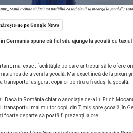
u:„ Statul trebuie să facă tot posibilul ca toți elevii să meargă la școală” / Fot
ărește-ne pe Google News
în Germania spune că fiul său ajunge la școală cu taxiul 
t, mai exact facilitățile pe care ar trebui să le ofere or
 misiunea de a veni la școală. Mai exact încă de la pixuri și
a transportul asigurat copiilor pentru a fi aduși la școală.
ari. Dacă în România chiar o asociație de-a lui Erich Moca
il transportul mai multor copii din Timiș spre școală, în 
ați foarte departe să poată fi prezenți la ore.
up de ajutorul familiilor mai sărace, mai nevoiașe din Rom