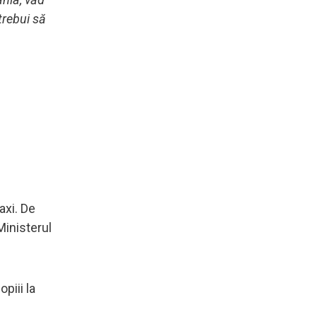
trebui să
axi. De
Ministerul
piii la