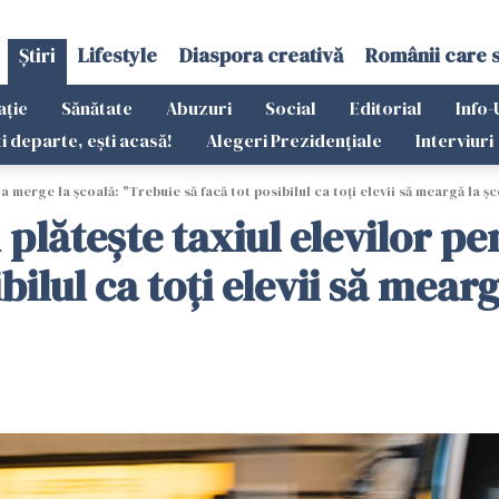
Știri
Lifestyle
Diaspora creativă
Românii care 
ație
Sănătate
Abuzuri
Social
Editorial
Info-
ti departe, ești acasă!
Alegeri Prezidențiale
Interviuri
a merge la școală: "Trebuie să facă tot posibilul ca toți elevii să meargă la ș
plătește taxiul elevilor pe
bilul ca toți elevii să mear