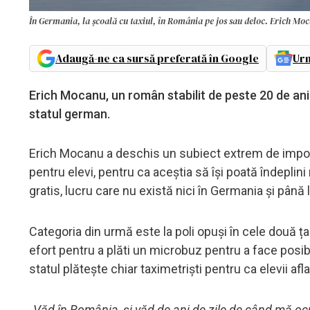
În Germania, la școală cu taxiul, în România pe jos sau deloc. Erich Mocan
Adaugă-ne ca sursă preferată în Google
Urm
Erich Mocanu, un român stabilit de peste 20 de ani 
statul german.
Erich Mocanu a deschis un subiect extrem de importan
pentru elevi, pentru ca aceștia să își poată îndeplini
gratis, lucru care nu există nici în Germania și până l
Categoria din urmă este la poli opuși în cele două ț
efort pentru a plăti un microbuz pentru a face posib
statul plătește chiar taximetriști pentru ca elevii afl
„Văd în România, și văd de ani de zile de când mă oc