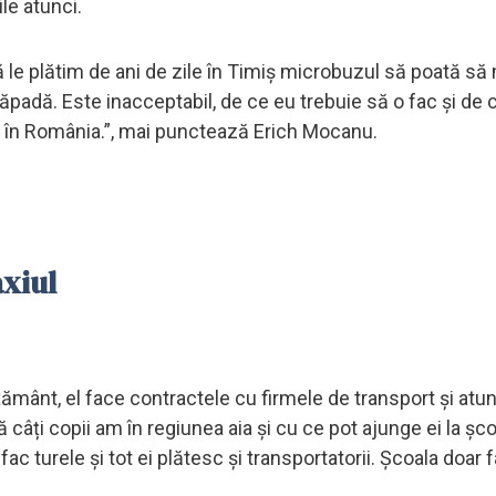
ile atunci.
ă le plătim de ani de zile în Timiș microbuzul să poată să
zăpadă. Este inacceptabil, de ce eu trebuie să o fac și de 
ot în România.”, mai punctează Erich Mocanu.
xiul
țământ, el face contractele cu firmele de transport și atu
câți copii am în regiunea aia și cu ce pot ajunge ei la școa
 fac turele și tot ei plătesc și transportatorii. Școala doar 