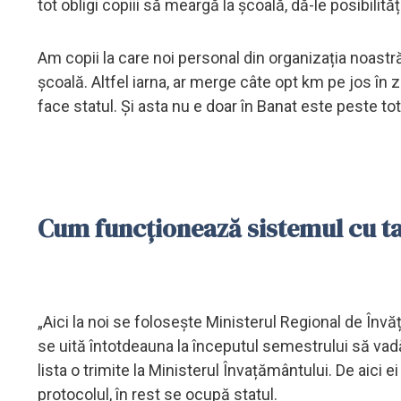
tot obligi copiii să meargă la școală, dă-le posibilităț
Am copii la care noi personal din organizația noastr
școală. Altfel iarna, ar merge câte opt km pe jos în 
face statul. Și asta nu e doar în Banat este peste t
Cum funcționează sistemul cu ta
„Aici la noi se folosește Ministerul Regional de Învă
se uită întotdeauna la începutul semestrului să vadă 
lista o trimite la Ministerul Învațământului. De aici ei
protocolul, în rest se ocupă statul.