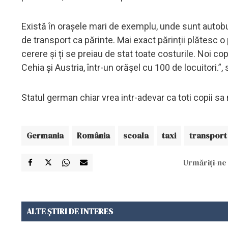
Există în orașele mari de exemplu, unde sunt autobu
de transport ca părinte. Mai exact părinții plătesc o 
cerere și ți se preiau de stat toate costurile. Noi cop
Cehia și Austria, într-un orășel cu 100 de locuitori.”
Statul german chiar vrea intr-adevar ca toti copii s
Germania
România
scoala
taxi
transport 
Urmăriți-ne 
ALTE ȘTIRI DE INTERES