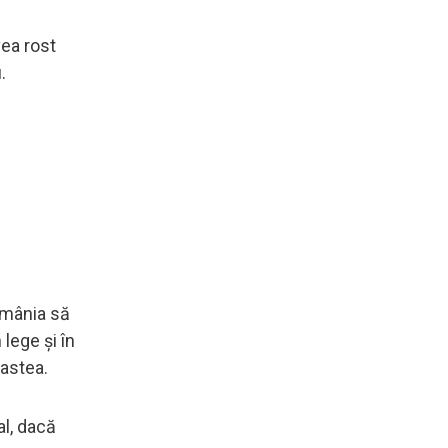
vea rost
.
România să
lege și în
 astea.
al, dacă