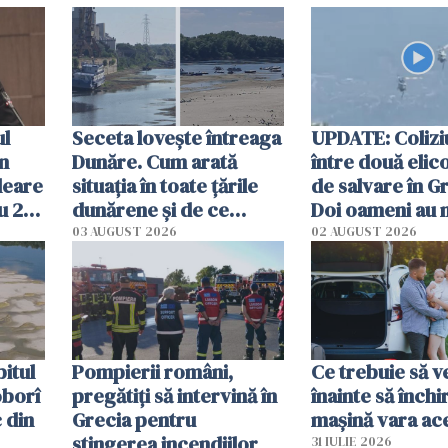
ul
Seceta lovește întreaga
UPDATE: Colizi
în
Dunăre. Cum arată
între două elic
leare
situația în toate țările
de salvare în Gr
u 2
dunărene și de ce
Doi oameni au 
ecută
România resimte
03 AUGUST 2026
02 AUGUST 2026
efectele, deși a plouat
în iulie
itul
Pompierii români,
Ce trebuie să ve
oborî
pregătiţi să intervină în
înainte să închi
 din
Grecia pentru
mașină vara ac
stingerea incendiilor
31 IULIE 2026