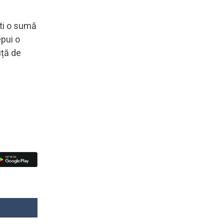
ști o sumă
epui o
iță de