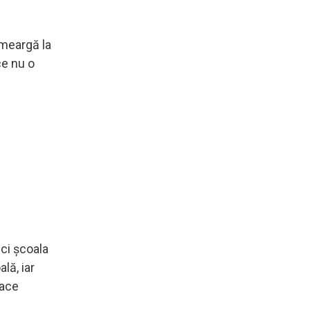
 meargă la
ce nu o
nci școala
lă, iar
face