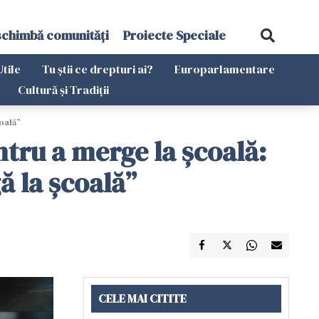
schimbă comunități
Proiecte Speciale
Utile
Tu știi ce drepturi ai?
Europarlamentare
Cultură și Tradiții
coală”
ntru a merge la școală:
gă la școală”
CELE MAI CITITE