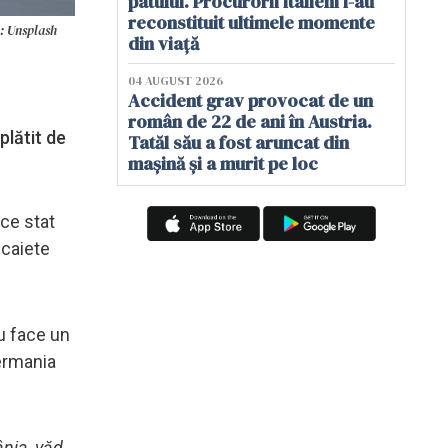
patului. Procurorii italieni i-au
reconstituit ultimele momente
o: Unsplash
din viață
04 AUGUST 2026
Accident grav provocat de un
român de 22 de ani în Austria.
plătit de
Tatăl său a fost aruncat din
mașină și a murit pe loc
ice stat
 caiete
nu face un
Germania
ânia, văd