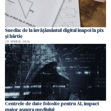
Suedia: de la învățământul digital înapoi la pix
și hârtie
29 APRILIE 2026
Centrele de date folosite pentru AI, impact
major asupra mediului