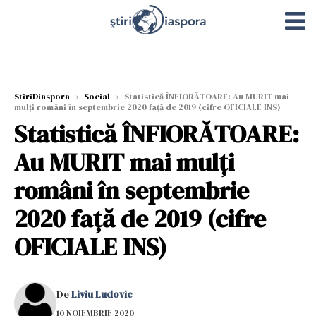
StiriDiaspora
›
Social
›
Statistică ÎNFIORĂTOARE: Au MURIT mai
mulți români în septembrie 2020 față de 2019 (cifre OFICIALE INS)
Statistică ÎNFIORĂTOARE:
Au MURIT mai mulți
români în septembrie
2020 față de 2019 (cifre
OFICIALE INS)
De
Liviu Ludovic
10 NOIEMBRIE 2020