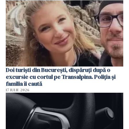
Doi turiști din București, dispăruți după o
excursie cu cortul pe Transalpina. Poliția și
familia îi caută
17 IULIE 2026