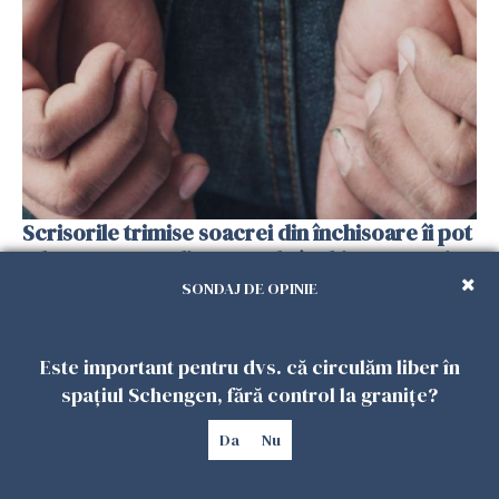
Scrisorile trimise soacrei din închisoare îi pot
aduce un an suplimentar de închisoare unui
român condamnat în Spania
SONDAJ DE OPINIE
21 FEBRUARIE 2026
Este important pentru dvs. că circulăm liber în
spațiul Schengen, fără control la granițe?
Da
Nu