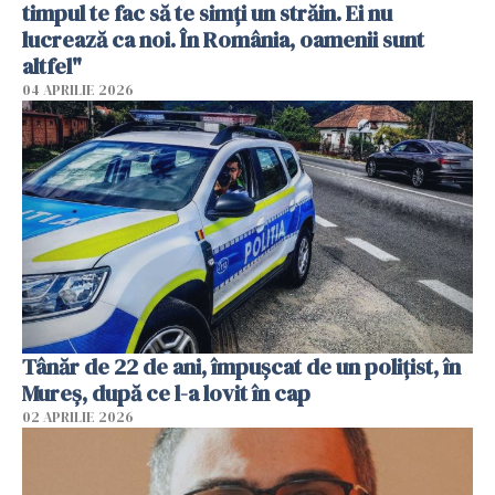
timpul te fac să te simți un străin. Ei nu
lucrează ca noi. În România, oamenii sunt
altfel"
04 APRILIE 2026
Tânăr de 22 de ani, împușcat de un polițist, în
Mureș, după ce l-a lovit în cap
02 APRILIE 2026