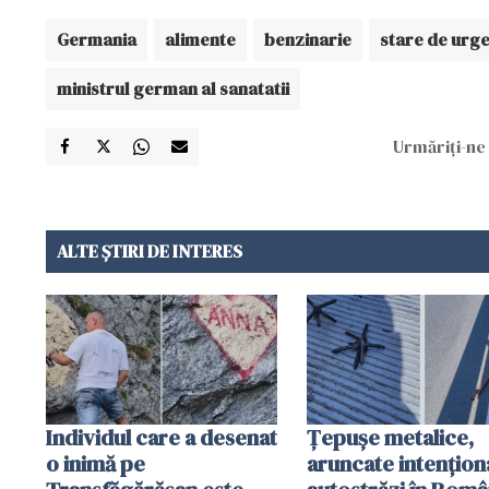
Germania
alimente
benzinarie
stare de urg
ministrul german al sanatatii
Urmăriți-ne 
ALTE ȘTIRI DE INTERES
Individul care a desenat
Țepușe metalice,
o inimă pe
aruncate intențion