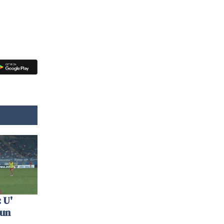
 U'
 un