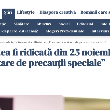
Știri
Lifestyle
Diaspora creativă
Românii care 
ație
Sănătate
Abuzuri
Social
Editorial
Info-
ti departe, ești acasă!
Alegeri Prezidențiale
Interviuri
 noiembrie în Germania. Ministru: „Trecem la o stare de precauţii speciale”
ea fi ridicată din 25 noie
tare de precauţii speciale”