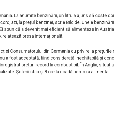
mania. La anumite benzinării, un litru a ajuns să coste doi
cord, azi, la prețul benzinei, scrie Bild.de. Unele benzinării
. Ei spun că a devenit mai eficient să alimenteze în Austria
o, relatează presa internațională.
tecției Consumatorului din Germania cu privire la prețurile 
nu a fost acceptată, fiind considerată inechitabilă și conc
nregistrat prețuri record la combustibil. În Anglia, situația
lizate. Șoferii stau și 8 ore la coadă pentru a alimenta.