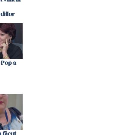
diilor
 Pop a
 făcut