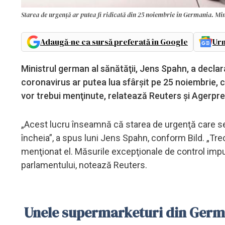
Starea de urgenţă ar putea fi ridicată din 25 noiembrie în Germania. Min
Adaugă-ne ca sursă preferată în Google
Urm
Ministrul german al sănătăţii, Jens Spahn, a decla
coronavirus ar putea lua sfârşit pe 25 noiembrie, c
vor trebui menţinute, relatează Reuters și Agerpres
„Acest lucru înseamnă că starea de urgenţă care se 
încheia”, a spus luni Jens Spahn, conform Bild. „Trec
menţionat el. Măsurile excepţionale de control im
parlamentului, notează Reuters.
Unele supermarketuri din German