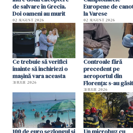
de salvare în Grecia.
Europene de canot
Doi oameni au murit
la Varese
02 AUGUST 2026
02 AUGUST 2026
Ce trebuie să verifici
Controale fără
înainte să închiriezi o
precedent pe
mașină vara aceasta
aeroportul din
Florența: s-au găsi
31 IULIE 2026
capete de aligator 
31 IULIE 2026
sumă imensă de ba
100 de euro șezlongul și
Un microbuz cu