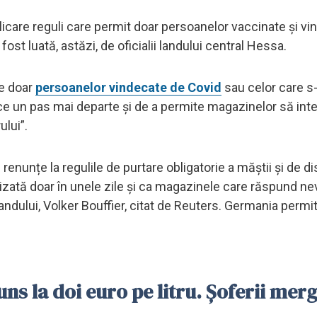
icare reguli care permit doar persoanelor vaccinate și vi
fost luată, astăzi, de oficialii landului central Hessa.
ne doar
persoanelor vindecate de Covid
sau celor care s
ace un pas mai departe și de a permite magazinelor să int
lui”.
nunțe la regulile de purtare obligatorie a măștii și de di
izată doar în unele zile și ca magazinele care răspund ne
 landului, Volker Bouffier, citat de Reuters. Germania permi
ns la doi euro pe litru. Șoferii merg