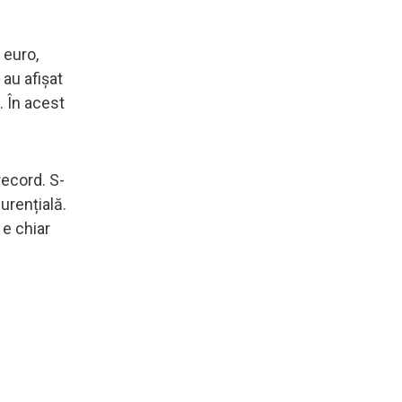
 euro,
 au afișat
. În acest
record. S-
urențială.
 e chiar