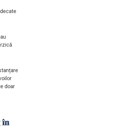
ndecate
-au
erzică
stanțare
voilor
te doar
 în