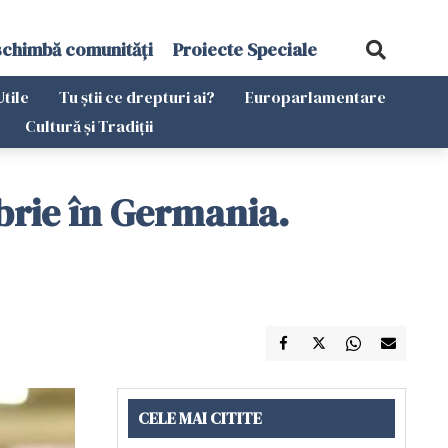
schimbă comunități
Proiecte Speciale
Utile
Tu știi ce drepturi ai?
Europarlamentare
Cultură și Tradiții
mbrie în Germania.
CELE MAI CITITE