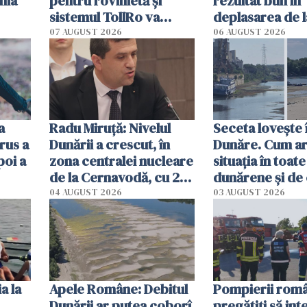
nia
pentru rovinietă şi
rezultat bun în
sistemul TollRo va
deplasarea de 
începe la 1 octombrie
07 AUGUST 2026
06 AUGUST 2026
ă
a
Radu Miruţă: Nivelul
Seceta lovește 
rus a
Dunării a crescut, în
Dunăre. Cum ar
poi a
zona centralei nucleare
situația în toate
de la Cernavodă, cu 2
dunărene și de
cm faţă de ziua trecută
România resim
04 AUGUST 2026
03 AUGUST 2026
efectele, deși a
în iulie
a la
Apele Române: Debitul
Pompierii româ
Dunării ar putea coborî
pregătiţi să int