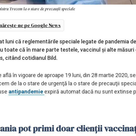
istru Trecem la o stare de precauţii speciale
ărește-ne pe Google News
rat luni că reglementările speciale legate de pandemia d
u toate că în mare parte testele, vaccinul şi alte măsuri 
, citând cotidianul Bild.
află în vigoare de aproape 19 luni, din 28 martie 2020, se
em de la o stare de urgenţă la o stare de precauţii specia
puse
antipandemie
expiră automat dacă nu sunt extinse p
ia pot primi doar clienții vaccinaț