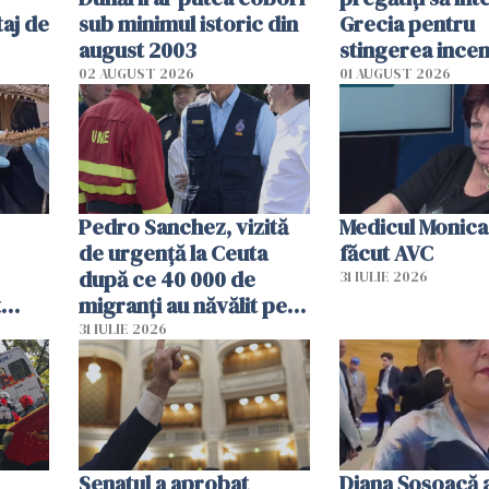
aj de
sub minimul istoric din
Grecia pentru
august 2003
stingerea incen
02 AUGUST 2026
01 AUGUST 2026
Pedro Sanchez, vizită
Medicul Monica
de urgență la Ceuta
făcut AVC
după ce 40 000 de
31 IULIE 2026
t
migranți au năvălit pe
și o
teritoriul spaniol: „Vom
31 IULIE 2026
ni
mobiliza toate
resursele"
Senatul a aprobat
Diana Șoșoacă a