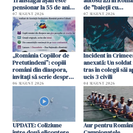
Transfăgărășan este
autostrăzi în Româ
pensionar la 55 de ani.
de "baieții cu
Poliția l-a identificat
platforme": "Mi-au
07 AUGUST 2026
07 AUGUST 2026
cerut 1200 lei să m
tracteze"
„România Copiilor de
Incident în Crimee
Pretutindeni”: copiii
anexată: Un soldat 
români din diaspora,
tras în colegii săi a
invitați să scrie despre
ucis 3 civili
România într-un volum
06 AUGUST 2026
04 AUGUST 2026
special
UPDATE: Coliziune
Aur pentru Români
între două elicoptere
Campionatele