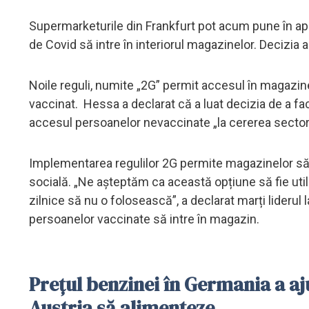
Supermarketurile din Frankfurt pot acum pune în apl
de Covid să intre în interiorul magazinelor. Decizia a 
Noile reguli, numite „2G” permit accesul în magazi
vaccinat. Hessa a declarat că a luat decizia de a f
accesul persoanelor nevaccinate „la cererea sectoru
Implementarea regulilor 2G permite magazinelor să re
socială. „Ne așteptăm ca această opțiune să fie util
zilnice să nu o folosească”, a declarat marți liderul
persoanelor vaccinate să intre în magazin.
Prețul benzinei în Germania a aju
Austria să alimenteze