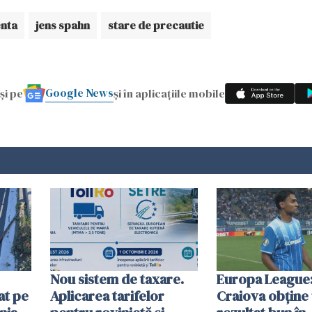
enta
jens spahn
stare de precautie
Google News
și pe
și în aplicațiile mobile
Nou sistem de taxare.
Europa League:
at pe
Aplicarea tarifelor
Craiova obține