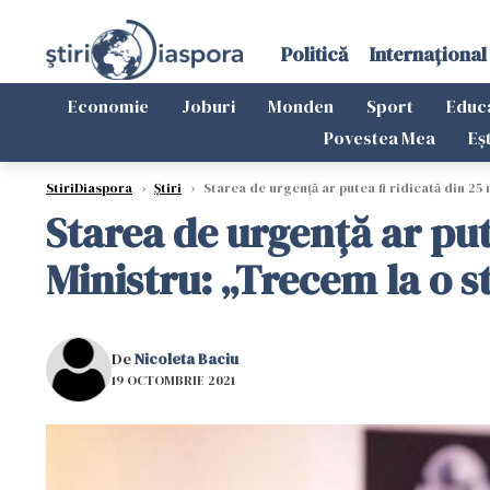
Politică
Internațional
Economie
Joburi
Monden
Sport
Educ
Povestea Mea
Eș
StiriDiaspora
›
Știri
›
Starea de urgenţă ar putea fi ridicată din 25
Starea de urgenţă ar put
Ministru: „Trecem la o s
De
Nicoleta Baciu
19 OCTOMBRIE 2021