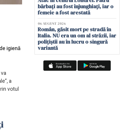
Atac în centrul Londrei. Patru
bărbați au fost înjunghiați, iar o
femeie a fost arestată
06 AUGUST 2026
Român, găsit mort pe stradă în
Italia. NU era un om al străzii, iar
e
polițiștii au în lucru o singură
variantă
de igienă
 va
le”, a
rin votul
i