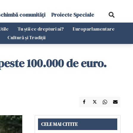
schimbă comunități
Proiecte Speciale
Utile
Tu știi ce drepturi ai?
Europarlamentare
Cultură și Tradiții
peste 100.000 de euro.
CELE MAI CITITE