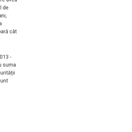
l de
ni,
a
pară cât
2013 -
 cu suma
rității
sunt