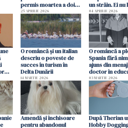
permis moartea a doi
un străin. Ei nu
copii de 1 an și 3 ani
ca noi. În Româ
25 APRILIE 2026
04 APRILIE 2026
oamenii sunt alt
pune
O româncă și un italian
O româncă a ple
ă
descriu o poveste de
Spania fără nimi
i
succes în turism în
ajuns din mena
or
Delta Dunării
doctor în educ
14 MARTIE 2026
03 MARTIE 2026
panie
Amendă și închisoare
După Therian 
te
pentru abandonul
Hobby Dogging,