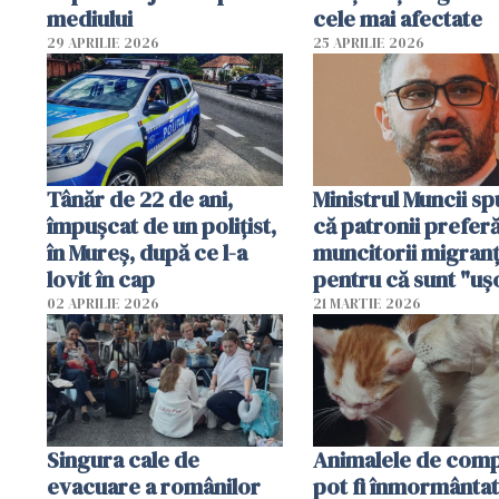
mediului
cele mai afectate
29 APRILIE 2026
25 APRILIE 2026
Tânăr de 22 de ani,
Ministrul Muncii s
împușcat de un polițist,
că patronii prefer
în Mureș, după ce l-a
muncitorii migranț
lovit în cap
pentru că sunt "uş
dispensabili"
02 APRILIE 2026
21 MARTIE 2026
Singura cale de
Animalele de com
evacuare a românilor
pot fi înmormânta