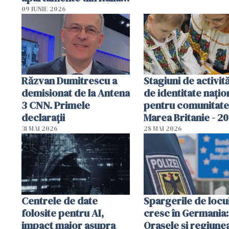
Poliția, sesizată
09 IUNIE 2026
Răzvan Dumitrescu a
Stagiuni de activită
demisionat de la Antena
de identitate națio
3 CNN. Primele
pentru comunitate
declarații
Marea Britanie - 2
31 MAI 2026
28 MAI 2026
Centrele de date
Spargerile de locu
folosite pentru AI,
cresc în Germania:
impact major asupra
Orașele și regiune