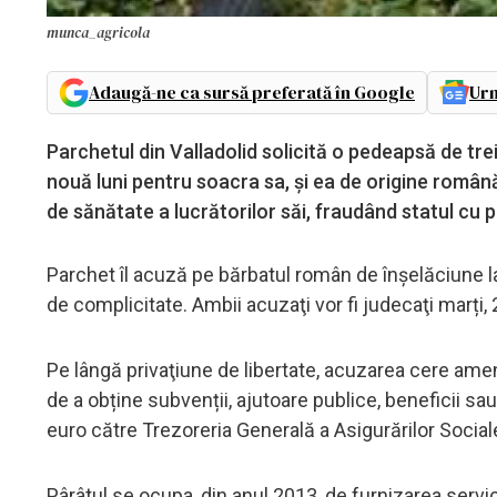
munca_agricola
Adaugă-ne ca sursă preferată în Google
Urm
Parchetul din Valladolid solicită o pedeapsă de tre
nouă luni pentru soacra sa, şi ea de origine română,
de sănătate a lucrătorilor săi, fraudând statul 
Parchet îl acuză pe bărbatul român de înșelăciune la p
de complicitate. Ambii acuzaţi vor fi judecaţi marți, 
Pe lângă privaţiune de libertate, acuzarea cere amen
de a obține subvenții, ajutoare publice, beneficii sa
euro către Trezoreria Generală a Asigurărilor Social
Pârâtul se ocupa, din anul 2013, de furnizarea servic