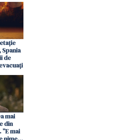
etație
, Spania
ii de
evacuați
ea mai
e din
 ”E mai
e nimeni