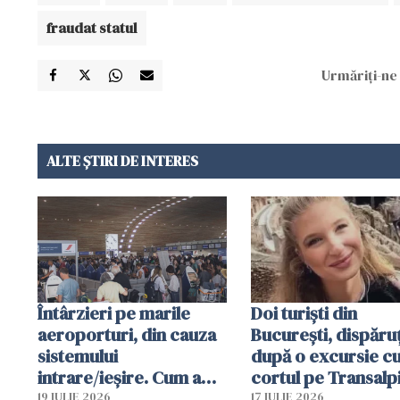
fraudat statul
Urmăriți-ne 
ALTE ȘTIRI DE INTERES
Întârzieri pe marile
Doi turiști din
aeroporturi, din cauza
București, dispăruț
sistemului
după o excursie c
intrare/ieșire. Cum a
cortul pe Transalp
ajuns o femeie să fie
Poliția și familia îi 
19 IULIE 2026
17 IULIE 2026