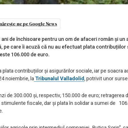
ărește-ne pe Google News
i ani de închisoare pentru un om de afaceri român și un a
 pe care îi acuză că nu au efectuat plata contribuțiilor 
cu peste 106.000 de euro.
lata contribuțiilor şi asigurărilor sociale, iar pe soacra 
24 noiembrie, la
Tribunalul Valladolid
, potrivit unor surse
zi de 300.000 și, respectiv, 150.000 de euro; retragerea d
u stimulente fiscale, dar şi plata în solidar a sumei de 10
e.
iilor agricole prin intermediul companiei „Butica Sorin”, c