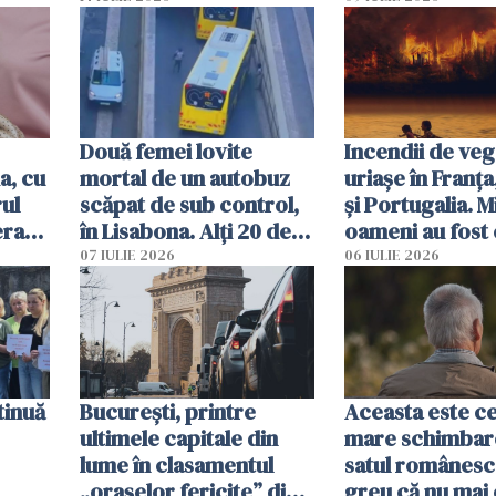
Două femei lovite
Incendii de veg
a, cu
mortal de un autobuz
uriașe în Franța
ul
scăpat de sub control,
și Portugalia. M
erau
în Lisabona. Alți 20 de
oameni au fost 
tă
oameni sunt răniți
07 IULIE 2026
06 IULIE 2026
tinuă
București, printre
Aceasta este c
ultimele capitale din
mare schimbar
lume în clasamentul
satul românesc.
„orașelor fericite” din
greu că nu mai 