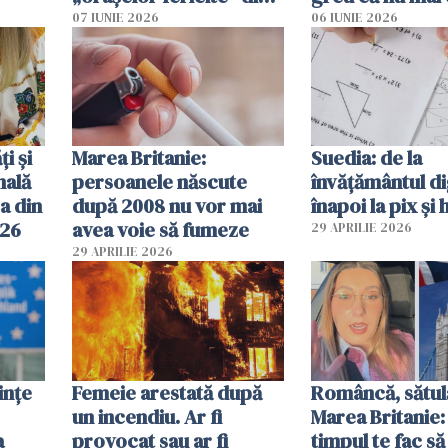
2026
pe-aici, prin jur
07 IUNIE 2026
06 IUNIE 2026
ți și
Marea Britanie:
Suedia: de la
nală
persoanele născute
învățământul di
a din
după 2008 nu vor mai
înapoi la pix și 
026
avea voie să fumeze
29 APRILIE 2026
29 APRILIE 2026
ințe
Femeie arestată după
Româncă, sătul
un incendiu. Ar fi
Marea Britanie:
a
provocat sau ar fi
timpul te fac să