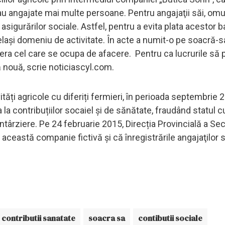
 erau angajate mai multe persoane. Pentru angajaţii săi, omu
sigurărilor sociale. Astfel, pentru a evita plata acestor ba
celași domeniu de activitate. În acte a numit-o pe soacră-s
 era cel care se ocupa de afacere. Pentru ca lucrurile să 
ă nouă, scrie noticiascyl.com.
ități agricole cu diferiți fermieri, în perioada septembrie 
a la contribuțiilor socaiel şi de sănătate, fraudând statul
ârziere. Pe 24 februarie 2015, Direcția Provincială a Secu
 această companie fictivă și că înregistrările angajaţilor 
contributii sanatate
soacra sa
contibutii sociale