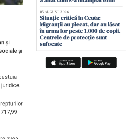
a aflat cum s-a întâmplat totul
05 AUGUST 2026
Situație critică în Ceuta:
Migranții au plecat, dar au lăsat
în urma lor peste 1.000 de copii.
Centrele de protecție sunt
n și
sufocate
sociale şi
acestuia
 juridice.
repturilor
6.717,99
are avea