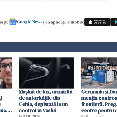
Google News
și pe
și în aplicațiile mobile
Mașină de lux, urmărită
Germania și D
i
de autoritățile din
mențin controal
u
Cehia, depistată la un
frontieră. Preg
ina.
control în Vaslui
centre pentru m
caută
respinși din UE
14 IULIE 2026
09 IULIE 2026