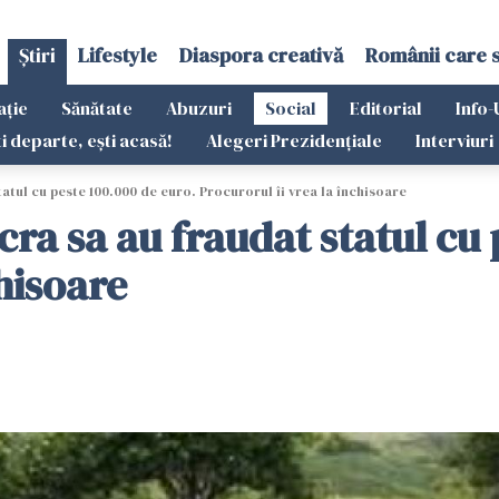
Știri
Lifestyle
Diaspora creativă
Românii care 
ație
Sănătate
Abuzuri
Social
Editorial
Info-
ti departe, ești acasă!
Alegeri Prezidențiale
Interviuri
atul cu peste 100.000 de euro. Procurorul îi vrea la închisoare
ra sa au fraudat statul cu 
chisoare