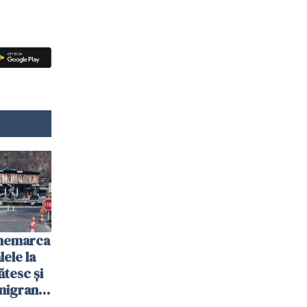
anemarca
ele la
ătesc și
igranții