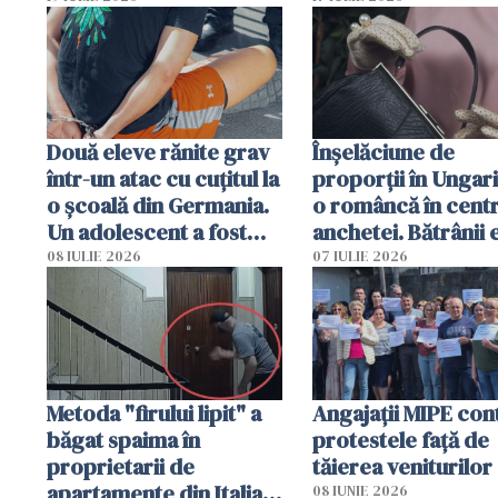
arestată în Cluj-Napoca
Două eleve rănite grav
Înșelăciune de
într-un atac cu cuțitul la
proporții în Ungari
o școală din Germania.
o româncă în centr
Un adolescent a fost
anchetei. Bătrânii 
arestat
puși să lase la poar
08 IULIE 2026
07 IULIE 2026
genți cu aur și bani
Metoda "firului lipit" a
Angajaţii MIPE con
băgat spaima în
protestele faţă de
proprietarii de
tăierea veniturilor
apartamente din Italia.
08 IUNIE 2026