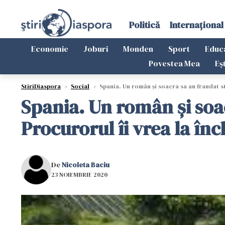
Politică
Internațional
Economie
Joburi
Monden
Sport
Educ
Povestea Mea
Eș
StiriDiaspora
›
Social
›
Spania. Un român şi soacra sa au fraudat st
Spania. Un român şi soac
Procurorul îi vrea la în
De
Nicoleta Baciu
23 NOIEMBRIE 2020