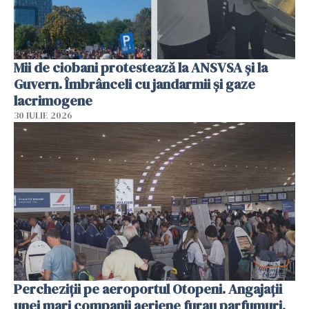
Mii de ciobani protestează la ANSVSA și la
Guvern. Îmbrânceli cu jandarmii și gaze
lacrimogene
30 IULIE 2026
Percheziții pe aeroportul Otopeni. Angajații
unei mari companii aeriene furau parfumuri,