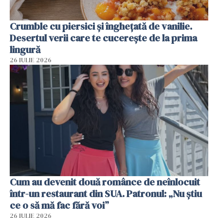
Crumble cu piersici și înghețată de vanilie.
Desertul verii care te cucerește de la prima
lingură
26 IULIE 2026
Cum au devenit două românce de neînlocuit
într-un restaurant din SUA. Patronul: „Nu știu
ce o să mă fac fără voi”
26 IULIE 2026