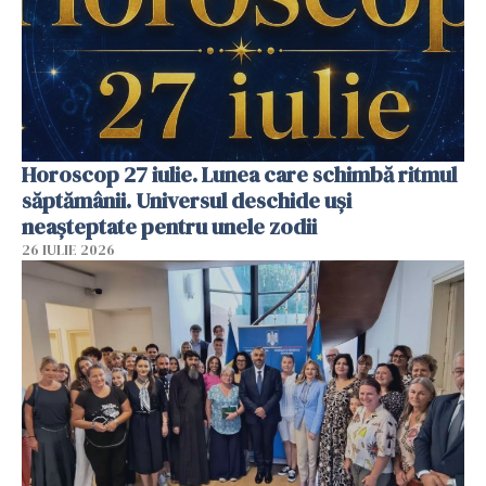
Horoscop 27 iulie. Lunea care schimbă ritmul
săptămânii. Universul deschide uși
neașteptate pentru unele zodii
26 IULIE 2026