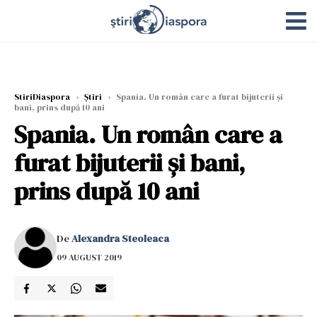
StiriDiaspora
›
Știri
›
Spania. Un român care a furat bijuterii şi
bani, prins după 10 ani
Spania. Un român care a
furat bijuterii şi bani,
prins după 10 ani
De
Alexandra Steoleaca
09 AUGUST 2019