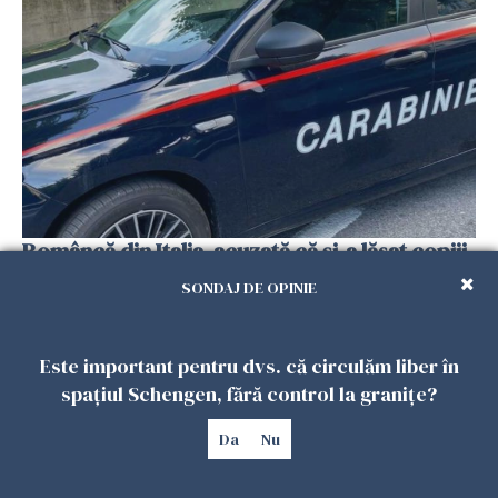
Româncă din Italia, acuzată că și-a lăsat copiii
singuri în casă pentru a merge la mall. Vecinii
SONDAJ DE OPINIE
au dat alarma
25 IULIE 2026
Este important pentru dvs. că circulăm liber în
spațiul Schengen, fără control la granițe?
Da
Nu