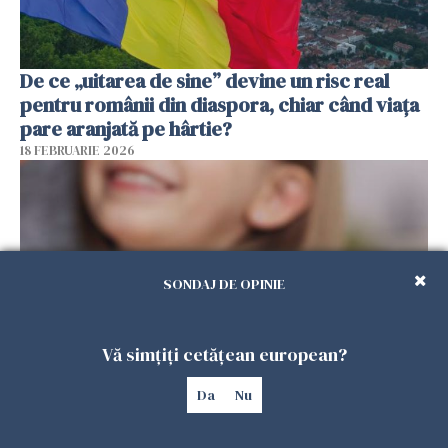
De ce „uitarea de sine” devine un risc real
pentru românii din diaspora, chiar când viața
pare aranjată pe hârtie?
18 FEBRUARIE 2026
SONDAJ DE OPINIE
Vă simțiți cetățean european?
Da
Nu
Alocație universală pentru copii în Spania.
100.000 de români ar putea primi 200 de euro