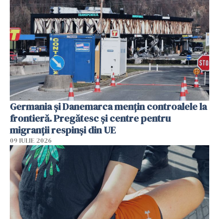
Germania și Danemarca mențin controalele la
frontieră. Pregătesc și centre pentru
migranții respinși din UE
09 IULIE 2026