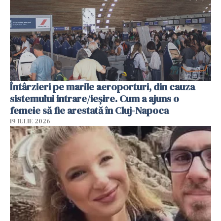
Întârzieri pe marile aeroporturi, din cauza
sistemului intrare/ieșire. Cum a ajuns o
femeie să fie arestată în Cluj-Napoca
19 IULIE 2026