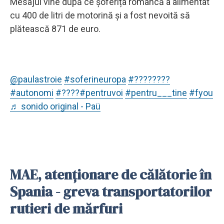
Mesajul vine după ce șoferița româncă a alimentat
cu 400 de litri de motorină și a fost nevoită să
plătească 871 de euro.
@paulastroie
#soferineuropa
#????????
#autonomi
#????
#pentruvoi
#pentru___tine
#fyou
♬ sonido original - Paü
MAE, atenţionare de călătorie în
Spania - greva transportatorilor
rutieri de mărfuri