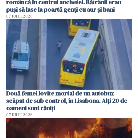
româncă în centrul anchetei. Bătrânii erau
puși să lase la poartă genți cu aur și bani
07 IULIE 2026
Două femei lovite mortal de un autobuz
scăpat de sub control, în Lisabona. Alți 20 de
oameni sunt răniți
07 IULIE 2026