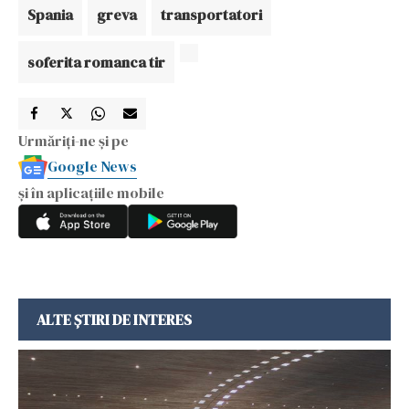
Spania
greva
transportatori
soferita romanca tir
Urmăriți-ne și pe
Google News
și în aplicațiile mobile
ALTE ȘTIRI DE INTERES