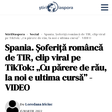
StiriDiaspora
›
Social
›
Spania. Șoferiță româncă de TIR, clip viral
pe TikTok: „Cu părere de rău, la noi e ultima cursă” - VIDEO
Spania. Șoferiță româncă
de TIR, clip viral pe
TikTok: „Cu părere de rău,
la noi e ultima cursă” -
VIDEO
De
Loredana Iriciuc
15 MARTIE 2022