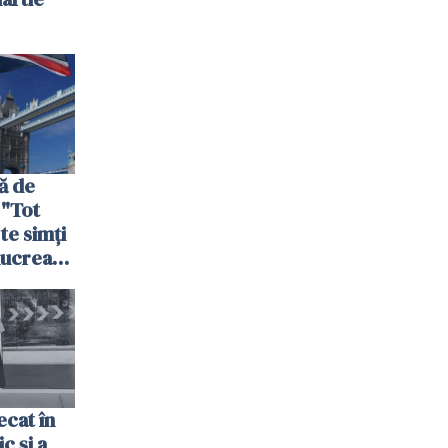
ă de
 "Tot
 te simți
 lucrează
nia,
fel"
cat în
c și a