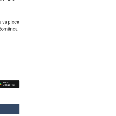
u va pleca
. Românca