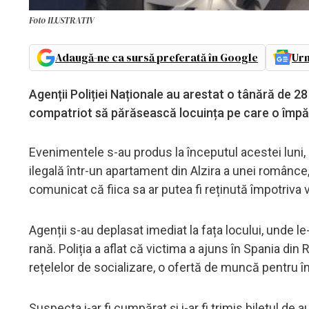
Foto ILUSTRATIV
Adaugă-ne ca sursă preferată în Google
Urm
Agenții Poliției Naționale au arestat o tânără de 28
compatriot să părăsească locuința pe care o împă
Evenimentele s-au produs la începutul acestei luni, câ
ilegală într-un apartament din Alzira a unei românce
comunicat că fiica sa ar putea fi reținută împotriva v
Agenții s-au deplasat imediat la fața locului, unde le
rană. Poliția a aflat că victima a ajuns în Spania din
rețelelor de socializare, o ofertă de muncă pentru în
Suspecta i-ar fi cumpărat și i-ar fi trimis biletul de 