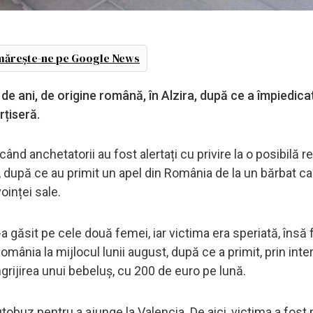
ărește-ne pe Google News
 de ani, de origine română, în Alzira, după ce a împiedica
rțiseră.
nd anchetatorii au fost alertați cu privire la o posibilă r
, după ce au primit un apel din România de la un bărbat ca
oinței sale.
-a găsit pe cele două femei, iar victima era speriată, însă 
 România la mijlocul lunii august, după ce a primit, prin int
grijirea unui bebeluș, cu 200 de euro pe lună.
autobuz pentru a ajunge la Valencia. De aici, victima a fost