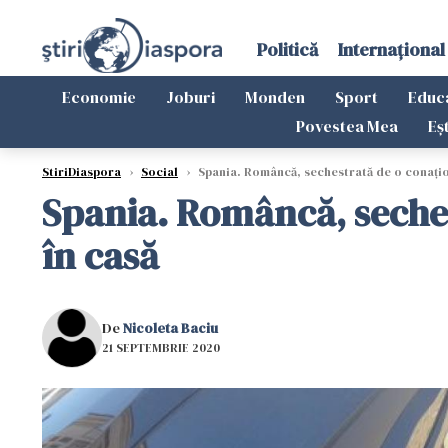
Politică
Internațional
Economie
Joburi
Monden
Sport
Educ
Povestea Mea
Eș
StiriDiaspora
›
Social
›
Spania. Româncă, sechestrată de o conaţion
Spania. Româncă, seches
în casă
De
Nicoleta Baciu
21 SEPTEMBRIE 2020