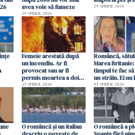
026
avea voie să fumeze
29 APRILIE 2026
29 APRILIE 2026
ințe
Femeie arestată după
Româncă, sătul
un incendiu. Ar fi
Marea Britanie:
a
provocat sau ar fi
timpul te fac să
permis moartea a doi
un străin. Ei nu
copii de 1 an și 3 ani
ca noi. În Româ
25 APRILIE 2026
04 APRILIE 2026
oamenii sunt alt
pune
O româncă și un italian
O româncă a ple
ă
descriu o poveste de
Spania fără nimi