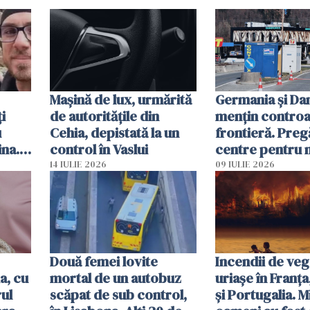
Mașină de lux, urmărită
Germania și D
i
de autoritățile din
mențin controal
u
Cehia, depistată la un
frontieră. Preg
ina.
control în Vaslui
centre pentru m
caută
respinși din UE
14 IULIE 2026
09 IULIE 2026
Două femei lovite
Incendii de veg
a, cu
mortal de un autobuz
uriașe în Franța
ul
scăpat de sub control,
și Portugalia. M