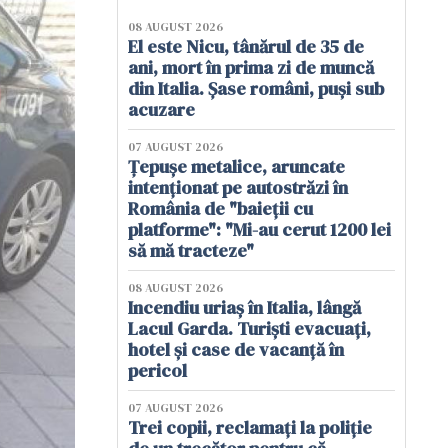
08 AUGUST 2026
El este Nicu, tânărul de 35 de
ani, mort în prima zi de muncă
din Italia. Șase români, puși sub
acuzare
07 AUGUST 2026
Țepușe metalice, aruncate
intenționat pe autostrăzi în
România de "baieții cu
platforme": "Mi-au cerut 1200 lei
să mă tracteze"
08 AUGUST 2026
Incendiu uriaș în Italia, lângă
Lacul Garda. Turiști evacuați,
hotel și case de vacanță în
pericol
07 AUGUST 2026
Trei copii, reclamați la poliție