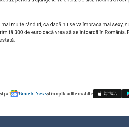
 în mai multe rânduri, că dacă nu se va îmbrăca mai sexy, n
îi trimită 300 de euro dacă vrea să se întoarcă în România
estată.
Google News
și pe
și în aplicațiile mobile