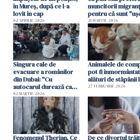
în Mureș, după ce l-a
muncitorii migranț
lovit în cap
pentru că sunt "uş
dispensabili"
02 APRILIE 2026
21 MARTIE 2026
Singura cale de
Animalele de com
evacuare a românilor
pot fi înmormânta
din Dubai: "Cu
alături de stăpânii 
autocarul durează cam
27 FEBRUARIE 2026
două zile"
02 MARTIE 2026
Fenomenul Therian. Ce
De ce divorțul trăit