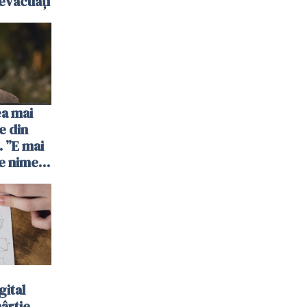
evacuați
ea mai
e din
 ”E mai
e nimeni
”
gital
hârtie