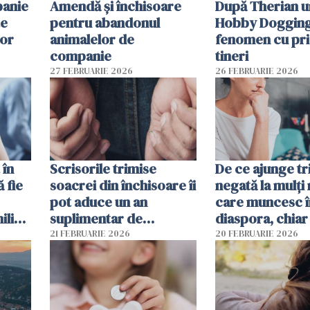
panie
Amendă și închisoare
După Therian 
te
pentru abandonul
Hobby Dogging,
lor
animalelor de
fenomen cu pri
companie
tineri
27 FEBRUARIE 2026
26 FEBRUARIE 2026
 în
Scrisorile trimise
De ce ajunge tr
ă fie
soacrei din închisoare îi
negată la mulți
pot aduce un an
care muncesc î
liști
suplimentar de
diaspora, chiar
închisoare unui român
viața pare mai s
21 FEBRUARIE 2026
20 FEBRUARIE 2026
condamnat în Spania
financiar?