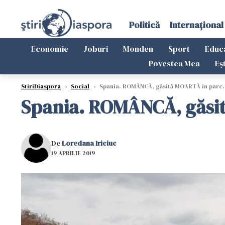
Politică
Internațional
Economie
Joburi
Monden
Sport
Educ
Povestea Mea
Eș
StiriDiaspora
›
Social
›
Spania. ROMÂNCĂ, găsită MOARTĂ în parc.
Spania. ROMÂNCĂ, găsi
De
Loredana Iriciuc
19 APRILIE 2019