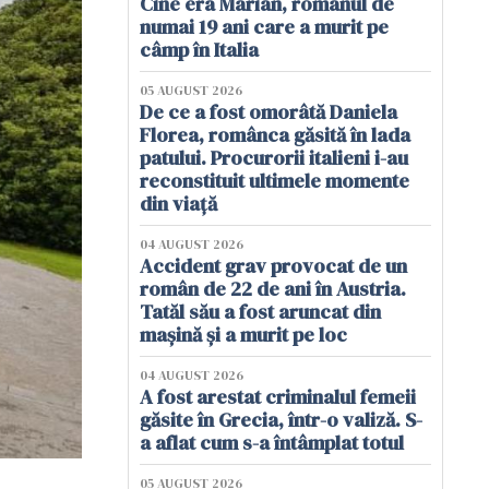
Cine era Marian, românul de
numai 19 ani care a murit pe
câmp în Italia
05 AUGUST 2026
De ce a fost omorâtă Daniela
Florea, românca găsită în lada
patului. Procurorii italieni i-au
reconstituit ultimele momente
din viață
04 AUGUST 2026
Accident grav provocat de un
român de 22 de ani în Austria.
Tatăl său a fost aruncat din
mașină și a murit pe loc
04 AUGUST 2026
A fost arestat criminalul femeii
găsite în Grecia, într-o valiză. S-
a aflat cum s-a întâmplat totul
05 AUGUST 2026