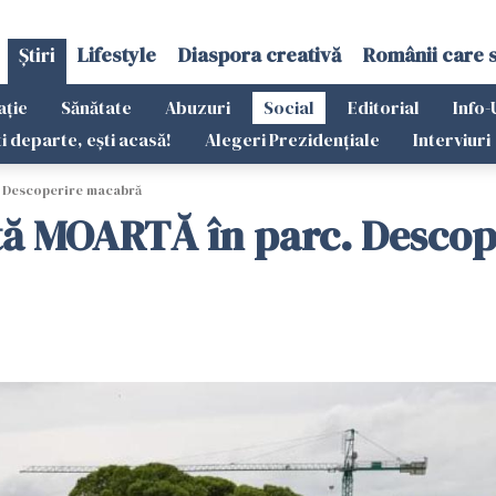
Știri
Lifestyle
Diaspora creativă
Românii care 
ație
Sănătate
Abuzuri
Social
Editorial
Info-
ti departe, ești acasă!
Alegeri Prezidențiale
Interviuri
 Descoperire macabră
tă MOARTĂ în parc. Desco