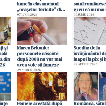
lume în clasamentul
satul românesc.
„orașelor fericite” din
greu că nu mai 
2026
pe-aici, prin jur
07 IUNIE 2026
06 IUNIE 2026
ți și
Marea Britanie:
Suedia: de la
nală
persoanele născute
învățământul di
a din
după 2008 nu vor mai
înapoi la pix și 
026
avea voie să fumeze
29 APRILIE 2026
29 APRILIE 2026
ințe
Femeie arestată după
Româncă, sătul