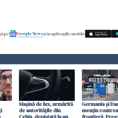
Google News
și pe
și în aplicațiile mobile
Mașină de lux, urmărită
Germania și D
i
de autoritățile din
mențin controal
u
Cehia, depistată la un
frontieră. Preg