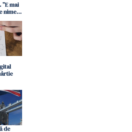
 ”E mai
e nimeni
”
gital
hârtie
ă de