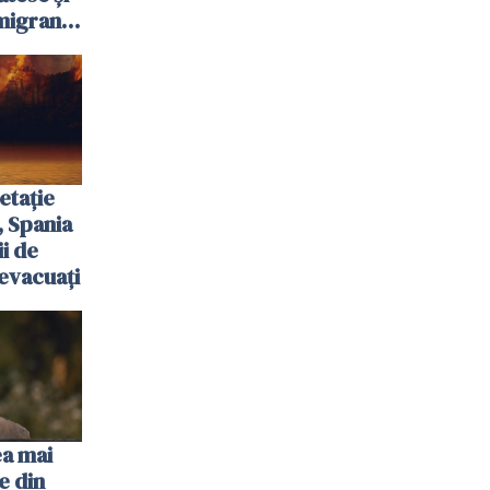
igranții
etație
, Spania
ii de
evacuați
ea mai
e din