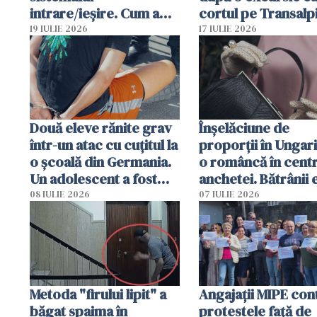
intrare/ieșire. Cum a
cortul pe Transalp
ajuns o femeie să fie
Poliția și familia îi 
19 IULIE 2026
17 IULIE 2026
arestată în Cluj-Napoca
Două eleve rănite grav
Înșelăciune de
într-un atac cu cuțitul la
proporții în Ungari
o școală din Germania.
o româncă în centr
Un adolescent a fost
anchetei. Bătrânii 
arestat
puși să lase la poar
08 IULIE 2026
07 IULIE 2026
genți cu aur și bani
Metoda "firului lipit" a
Angajaţii MIPE con
băgat spaima în
protestele faţă de