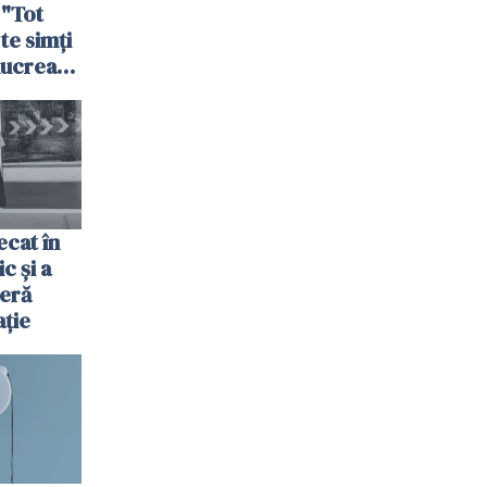
 "Tot
 te simți
 lucrează
nia,
fel"
cat în
c și a
jeră
ație