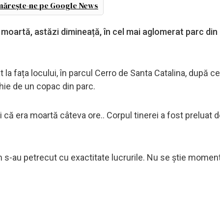
ărește-ne pe Google News
moartă, astăzi dimineață, în cel mai aglomerat parc din 
la fața locului, în parcul Cerro de Santa Catalina, după c
hie de un copac din parc.
că era moartă câteva ore.. Corpul tinerei a fost preluat de
um s-au petrecut cu exactitate lucrurile. Nu se știe mome