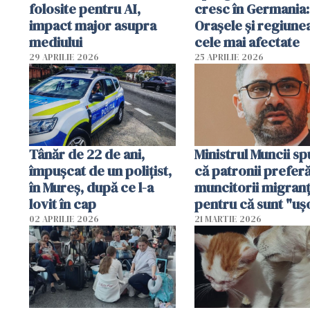
folosite pentru AI,
cresc în Germania:
impact major asupra
Orașele și regiune
mediului
cele mai afectate
29 APRILIE 2026
25 APRILIE 2026
Tânăr de 22 de ani,
Ministrul Muncii s
împușcat de un polițist,
că patronii prefer
în Mureș, după ce l-a
muncitorii migranț
lovit în cap
pentru că sunt "uş
dispensabili"
02 APRILIE 2026
21 MARTIE 2026