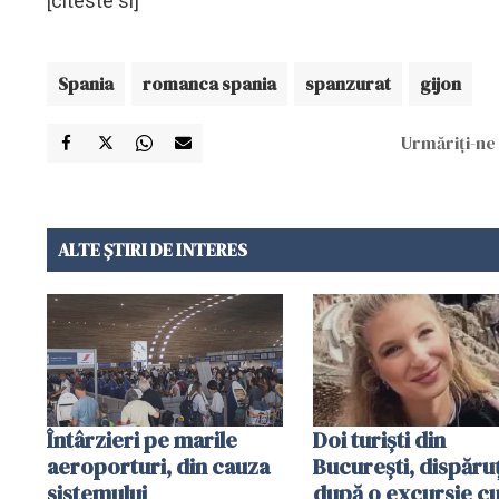
[citeste si]
Spania
romanca spania
spanzurat
gijon
Urmăriți-ne 
ALTE ȘTIRI DE INTERES
Întârzieri pe marile
Doi turiști din
aeroporturi, din cauza
București, dispăruț
sistemului
după o excursie c