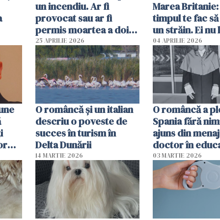
un incendiu. Ar fi
Marea Britanie:
a
provocat sau ar fi
timpul te fac să
permis moartea a doi
un străin. Ei nu
copii de 1 an și 3 ani
ca noi. În Româ
25 APRILIE 2026
04 APRILIE 2026
oamenii sunt alt
pune
O româncă și un italian
O româncă a ple
ă
descriu o poveste de
Spania fără nimi
i
succes în turism în
ajuns din mena
or
Delta Dunării
doctor în educ
14 MARTIE 2026
03 MARTIE 2026