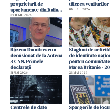
proprietarii de
tăierea veniturilor
apartamente din Italia.
08 IUNIE 2026
Poliția, sesizată
09 IUNIE 2026
Răzvan Dumitrescu a
Stagiuni de activită
demisionat de la Antena
de identitate națio
3 CNN. Primele
pentru comunitate
declarații
Marea Britanie - 2
31 MAI 2026
28 MAI 2026
Centrele de date
Spargerile de locu