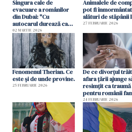
Singura cale de
Animalele de com
evacuare a românilor
pot fi înmormânta
din Dubai: "Cu
alături de stăpânii 
autocarul durează cam
27 FEBRUARIE 2026
două zile"
02 MARTIE 2026
Fenomenul Therian. Ce
De ce divorțul trăit
este și de unde provine.
afara țării ajunge s
resimțit ca traumă
25 FEBRUARIE 2026
pentru românii fami
și tradiționaliști?
24 FEBRUARIE 2026