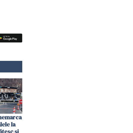
anemarca
ele la
ătesc și