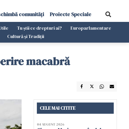
schimbă comunități
Proiecte Speciale
Utile
Tu știi ce drepturi ai?
Europarlamentare
Cultură și Tradiții
perire macabră
CELE MAI CITITE
04 AUGUST 2026