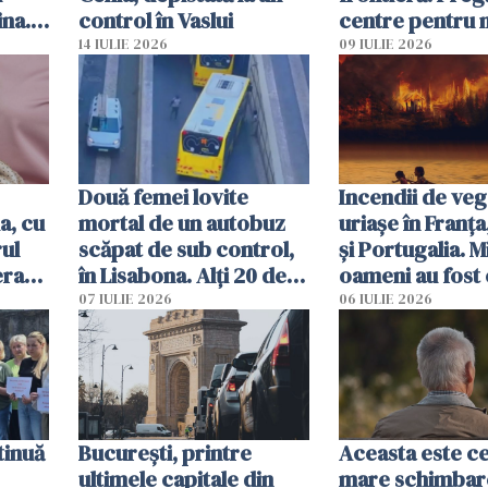
ina.
control în Vaslui
centre pentru m
caută
respinși din UE
14 IULIE 2026
09 IULIE 2026
Două femei lovite
Incendii de veg
a, cu
mortal de un autobuz
uriașe în Franța
ul
scăpat de sub control,
și Portugalia. M
erau
în Lisabona. Alți 20 de
oameni au fost 
tă
oameni sunt răniți
07 IULIE 2026
06 IULIE 2026
tinuă
București, printre
Aceasta este c
ultimele capitale din
mare schimbar