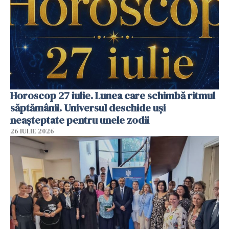
Horoscop 27 iulie. Lunea care schimbă ritmul
săptămânii. Universul deschide uși
neașteptate pentru unele zodii
26 IULIE 2026