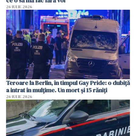
ce o să mă fac fără voi”
26 IULIE 2026
Teroare la Berlin, în timpul Gay Pride: o dubiță
a intrat în mulțime. Un mort și 15 răniți
26 IULIE 2026