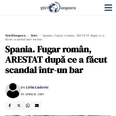
StiriDiaspora
›
Știri
›
Spania. Fugar român, ARESTAT după ce a
făcut scandal într-un bar
Spania. Fugar român,
ARESTAT după ce a făcut
scandal într-un bar
De
Liviu Ludovic
05 APRILIE 2019