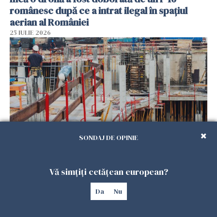
românesc după ce a intrat ilegal în spațiul
aerian al României
25 IULIE 2026
SONDAJ DE OPINIE
Se caută urgent români pentru șantiere din
Marea Britanie. Salarii de până la 29 de lire pe
Vă simțiți cetățean european?
oră
25 IULIE 2026
Da
Nu