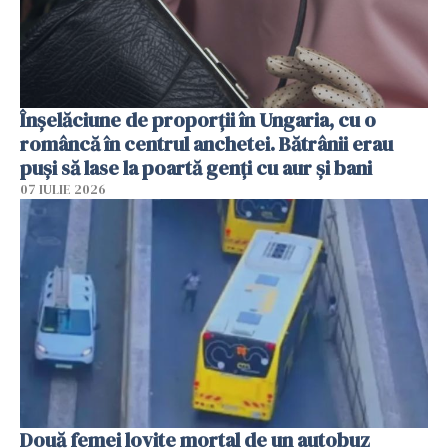
Înșelăciune de proporții în Ungaria, cu o
româncă în centrul anchetei. Bătrânii erau
puși să lase la poartă genți cu aur și bani
07 IULIE 2026
Două femei lovite mortal de un autobuz