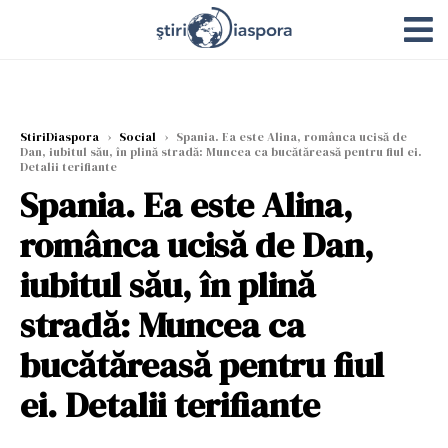
StiriDiaspora
›
Social
›
Spania. Ea este Alina, românca ucisă de
Dan, iubitul său, în plină stradă: Muncea ca bucătăreasă pentru fiul ei.
Detalii terifiante
Spania. Ea este Alina,
românca ucisă de Dan,
iubitul său, în plină
stradă: Muncea ca
bucătăreasă pentru fiul
ei. Detalii terifiante