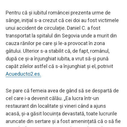
Pentru că și iubitul româncei prezenta urme de
sânge, inițial s-a crezut că cei doi au fost victimele
unui accident de circulație. Daniel C. a fost
transportat la spitalul din Segovia unde a murit din
cauza rănilor pe care și le-a provocat în zona
gâtului. Ulterior s-a stabilit că, de fapt, românul,
după ce și-a înjunghiat iubita, a vrut să-și pună
capăt zilelor astfel că s-a înjunghiat și el, potrivit
Acueducto2.es.
Se pare că femeia avea de gând să se despartă de
cel care i-a devenit călău. „Ea lucra într-un
restaurant din localitate și vineri când a ajuns
acasă, și-a găsit locuința devastată, toate lucrurile
aruncate din sertare și a fost amenințată că o să fie