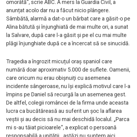
omorâtă“, scrie ABC. A mers la Guardia Civil, a
anunțat acolo dar nu a făcut nicio plângere.
Sâmbătă, alarmă a dat-o un bărbat care a găsit-o pe
Alina bătută și înjunghiată de mai multe ori, a sunat
la Salvare, după care l-a găsit și pe el cu mai multe
plăgi înjunghiate după ce a încercat să se sinucidă.
Tragedia a îngrozit micuțul oraș spaniol care
numără doar aproximativ 5.000 de suflete. Oamenii,
care oricum nu erau obișnuiți cu asemenea
incidente sângeroase, nu își explică motivul care l-a
împins pe Daniel să recurgă la un asemenea gest.
De altfel, colegii româncei de la firma unde aceasta
lucra ca bucătăreasă au suferit un șoc la aflarea
veștii și au decis să nu mai deschidă localul. „Parca
mi s-au tăiat picioarele“, a explicat o persoană
responsabilă a unității, „astăzi nu suntem aici