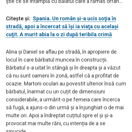
știe ce se întâmplă cu băiatul care a rămas orfan...
Citește și:
Spania. Un român şi-a ucis soţia în
stradă, apoi a încercat să îşi ia viaţa cu acelaşi
cuţit. A murit abia la o zi după teribila crimă
Alina și Daniel se aflau pe stradă, în apropiere de
locul în care bărbatul muncea în construcții.
Bărbatul s-a uitat în stângă și în dreapta și a văzut
că nu sunt oameni în zonă, astfel că a profitat de
ocazie. Martorii oculari au povestit ulterior însă cum
bărbatul, înarmat cu un cuțit de dimensiuni
considerabile, a urmărit-o pe femeia care încerca
să fugă, a ajuns-o din urmă și a înjunghiat-o de mai
multe ori. Apoi a îndreptat cuțitul spre el și și-a
provocat mai multe răni, cu intenția de a se
sinucide.