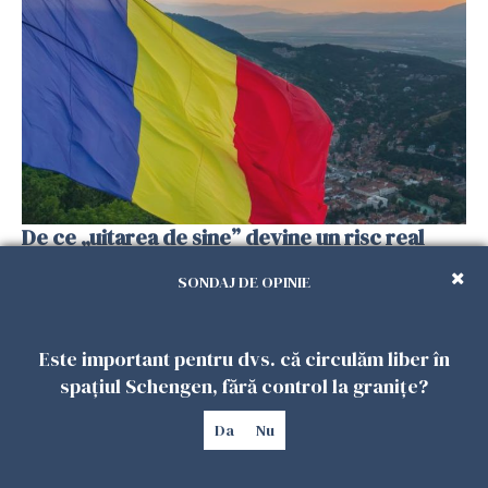
De ce „uitarea de sine” devine un risc real
pentru românii din diaspora, chiar când viața
SONDAJ DE OPINIE
pare aranjată pe hârtie?
18 FEBRUARIE 2026
Este important pentru dvs. că circulăm liber în
spațiul Schengen, fără control la granițe?
Da
Nu