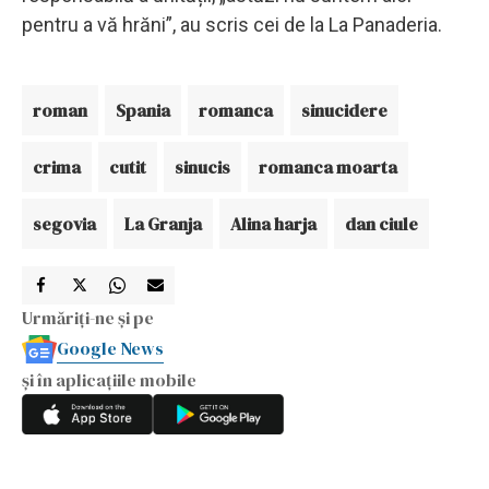
pentru a vă hrăni”, au scris cei de la La Panaderia.
roman
Spania
romanca
sinucidere
crima
cutit
sinucis
romanca moarta
segovia
La Granja
Alina harja
dan ciule
Urmăriți-ne și pe
Google News
și în aplicațiile mobile