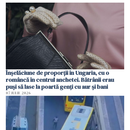
Înșelăciune de proporții în Ungaria, cu o
româncă în centrul anchetei. Bătrânii erau
puși să lase la poartă genți cu aur și bani
07 IULIE 2026