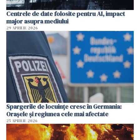
Centrele de date folosite pentru AI, impact
major asupra mediului
29 APRILIE 2026
Spargerile de locuințe cresc în Germania:
Orașele și regiunea cele mai afectate
25 APRILIE 2026