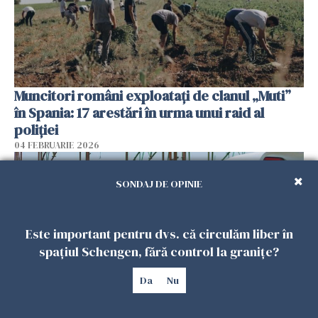
Muncitori români exploatați de clanul „Muti”
în Spania: 17 arestări în urma unui raid al
poliției
04 FEBRUARIE 2026
SONDAJ DE OPINIE
Este important pentru dvs. că circulăm liber în
spațiul Schengen, fără control la granițe?
Da
Nu