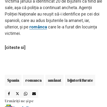
Victima jafului a identificat 20 de bijuterii ca fiind ale
sale, așa că poliția a continuat ancheta. Agenții
Poliției Naționale au reușit să-i identifice pe cei doi
spanioli, care au adus bijuteriile la amanet, iar,
ulterior, și pe
românca
care le-a furat din locuința
victimei.
[citeste si]
Spania
romanca
amânat
bijuterii furate
Urmăriți-ne și pe