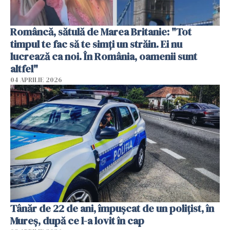
Româncă, sătulă de Marea Britanie: "Tot
timpul te fac să te simți un străin. Ei nu
lucrează ca noi. În România, oamenii sunt
altfel"
04 APRILIE 2026
Tânăr de 22 de ani, împușcat de un polițist, în
Mureș, după ce l-a lovit în cap