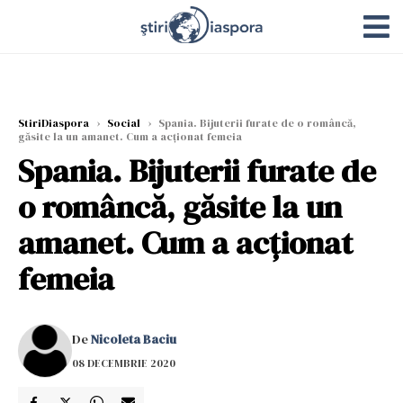
StiriDiaspora
›
Social
›
Spania. Bijuterii furate de o româncă,
găsite la un amanet. Cum a acționat femeia
Spania. Bijuterii furate de
o româncă, găsite la un
amanet. Cum a acționat
femeia
De
Nicoleta Baciu
08 DECEMBRIE 2020