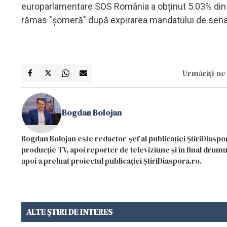
europarlamentare SOS România a obținut 5.03% din nu
rămas "șomeră" după expirarea mandatului de sena
Urmăriți-ne 
Bogdan Bolojan
Bogdan Bolojan este redactor-șef al publicației ȘtiriDiaspor
producție TV, apoi reporter de televiziune și în final drumul
apoi a preluat proiectul publicației ȘtiriDiaspora.ro.
ALTE ȘTIRI DE INTERES