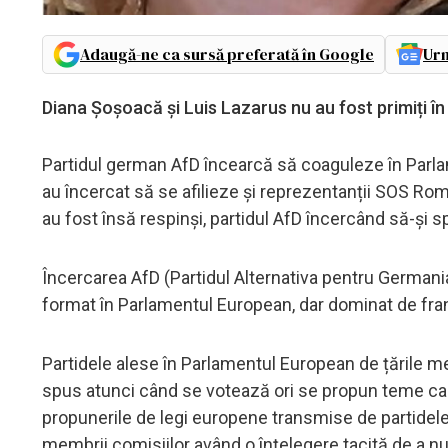
Adaugă-ne ca sursă preferată în Google
Urm
Diana Șoșoacă și Luis Lazarus nu au fost primiți î
Partidul german AfD încearcă să coaguleze în Parlam
au încercat să se afilieze și reprezentanții SOS Ro
au fost însă respinși, partidul AfD încercând să-și 
Încercarea AfD (Partidul Alternativa pentru Germania)
format în Parlamentul European, dar dominat de fr
Partidele alese în Parlamentul European de țările 
spus atunci când se votează ori se propun teme car
propunerile de legi europene transmise de partidele
membrii comisiilor având o înțelegere tacită de a nu 