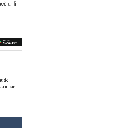
că ar fi
nt de
.ro, iar