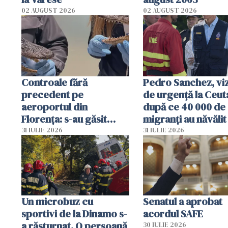
02 AUGUST 2026
02 AUGUST 2026
Controale fără
Pedro Sanchez, viz
precedent pe
de urgență la Ceut
aeroportul din
după ce 40 000 de
Florența: s-au găsit
migranți au năvălit
capete de aligator și o
teritoriul spaniol:
31 IULIE 2026
31 IULIE 2026
sumă imensă de bani
mobiliza toate
resursele"
Un microbuz cu
Senatul a aprobat
sportivi de la Dinamo s-
acordul SAFE
a răsturnat. O persoană
30 IULIE 2026