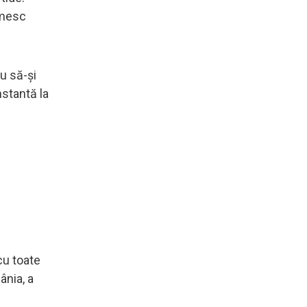
umesc
au să-și
nstantă la
cu toate
ânia, a