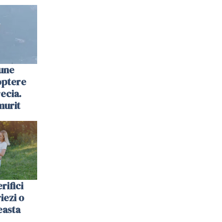
une
optere
ecia.
murit
rifici
riezi o
easta