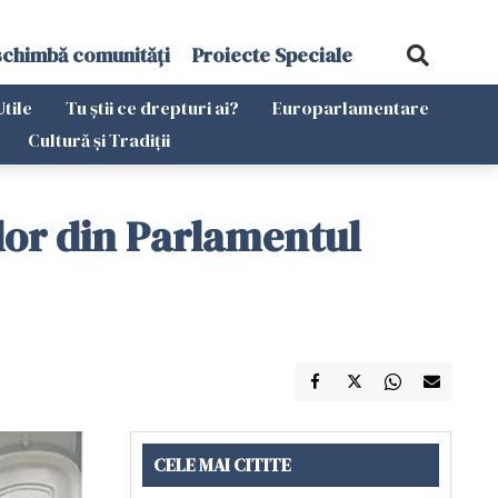
schimbă comunități
Proiecte Speciale
Utile
Tu știi ce drepturi ai?
Europarlamentare
Cultură și Tradiții
ilor din Parlamentul
CELE MAI CITITE