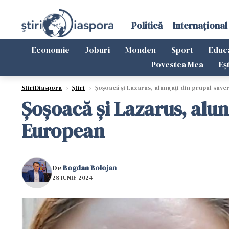
Politică
Internațional
Economie
Joburi
Monden
Sport
Educ
Povestea Mea
Eș
StiriDiaspora
›
Știri
›
Șoșoacă și Lazarus, alungați din grupul suve
Șoșoacă și Lazarus, alun
European
De
Bogdan Bolojan
28 IUNIE 2024