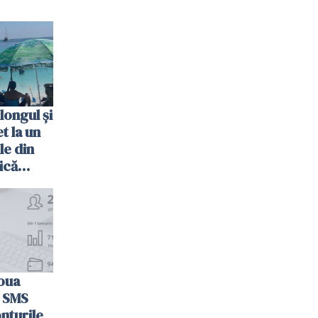
longul și
t la un
le din
ică
oua
n SMS
nturile