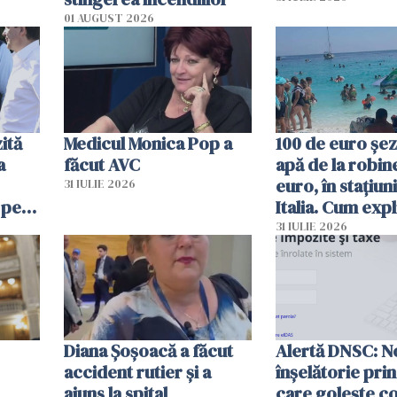
01 AUGUST 2026
ită
Medicul Monica Pop a
100 de euro șez
a
făcut AVC
apă de la robine
euro, în stațiuni
31 IULIE 2026
 pe
Italia. Cum expl
 „Vom
autoritățile
31 IULIE 2026
Diana Șoșoacă a făcut
Alertă DNSC: N
accident rutier și a
înșelătorie pri
ajuns la spital
care golește co