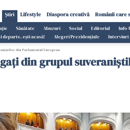
Știri
Lifestyle
Diaspora creativă
Românii care 
ație
Sănătate
Abuzuri
Social
Editorial
Info-
ti departe, ești acasă!
Alegeri Prezidențiale
Interviuri
raniștilor din Parlamentul European
gați din grupul suveranișt