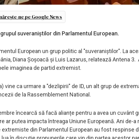
ărește-ne pe Google News
n grupul suveraniștilor din Parlamentul European.
entul European un grup politic al "suveraniștilor". La ace
mânia, Diana Șoșoacă și Luis Lazarus, relatează Antena 3.
spele imaginea de partid extremist.
 vine ca urmare a "dezlipirii" de ID, un alt grup de extre
ancezii de la Rassemblement National.
membre încearcă să facă alianțe pentru a avea un cuvânt 
e ar putea impacta întreaga Uniune Europeană. Ani de-a r
 extremiste din Parlamentul European au fost respinse di
lua în discuție propunerile care vin din partea acestor par