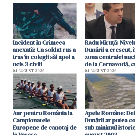
Incident în Crimeea
Radu Miruţă: Nivel
anexată: Un soldat rus a
Dunării a crescut, 
tras în colegii săi apoi a
zona centralei nuc
ucis 3 civili
de la Cernavodă, c
cm faţă de ziua tr
04 AUGUST 2026
04 AUGUST 2026
Aur pentru România la
Apele Române: Deb
Campionatele
Dunării ar putea c
Europene de canotaj de
sub minimul istoric
la Varese
august 2003