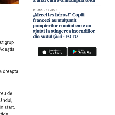
a aflat cum s-a întâmplat totul
04 AUGUST 2026
„Merci les héros!” Copiii
francezi au mulțumit
pompierilor români care au
ajutat la stingerea incendiilor
din sudul țării - FOTO
st grup
 Aceștia
mă dreapta
greu de
ândul,
n start,
tide.