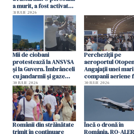
a murit, a fost activat
planul roșu de
31 IULIE 2026
intervenție
Mii de ciobani
Percheziții pe
protestează la ANSVSA
aeroportul Otopen
și la Guvern. Îmbrânceli
Angajații unei mari
cu jandarmii și gaze
companii aeriene 
lacrimogene
parfumuri, ceasuri 
30 IULIE 2026
30 IULIE 2026
mâncarea destinat
vânzării
Românii din străinătate
Încă o dronă în
trimit în continuare
România. RO-ALER