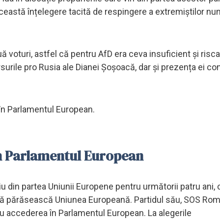
ceastă înțelegere tacită de respingere a extremiștilor n
ă voturi, astfel că pentru AfD era ceva insuficient și risc
urile pro Rusia ale Dianei Șoșoacă, dar și prezența ei co
i în Parlamentul European.
în Parlamentul European
u din partea Uniunii Europene pentru următorii patru ani, 
 să părăsească Uniunea Europeană. Partidul său, SOS Rom
tru accederea în Parlamentul European. La alegerile