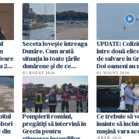
ul
Seceta lovește întreaga
UPDATE: Colizi
în
Dunăre. Cum arată
între două elic
leare
situația în toate țările
de salvare în Gr
u 2
dunărene și de ce
Doi oameni au 
ecută
România resimte
03 AUGUST 2026
02 AUGUST 2026
efectele, deși a plouat
în iulie
itul
Pompierii români,
Ce trebuie să ve
oborî
pregătiţi să intervină în
înainte să închi
 din
Grecia pentru
mașină vara ac
stingerea incendiilor
31 IULIE 2026