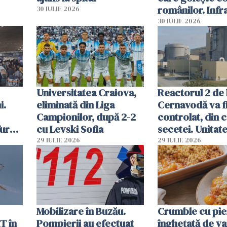
românilor. Infr
30 IULIE 2026
folosesc numel
30 IULIE 2026
Ghișeul.ro și al 
Române
Universitatea Craiova,
Reactorul 2 de 
i.
eliminată din Liga
Cernavodă va fi
Campionilor, după 2-2
controlat, din 
furau
cu Levski Sofia
secetei. Unitate
și
deja oprită
29 IULIE 2026
29 IULIE 2026
ă
Mobilizare în Buzău.
Crumble cu pier
T în
Pompierii au efectuat
înghețată de van