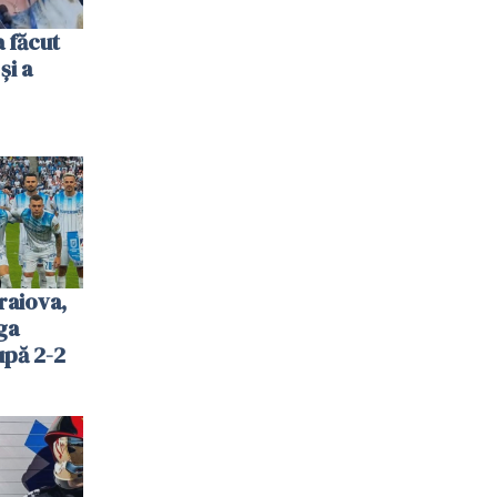
 făcut
și a
raiova,
ga
upă 2-2