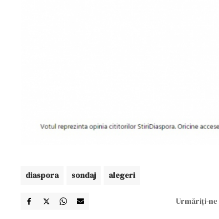
diaspora
sondaj
alegeri
Urmăriți-ne 