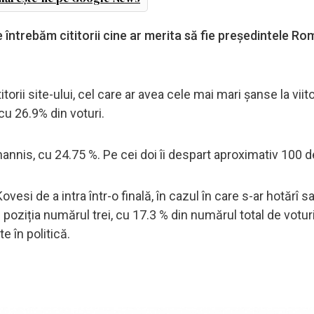
e întrebăm cititorii cine ar merita să fie președintele Ro
torii site-ului, cel care ar avea cele mai mari șanse la viit
cu 26.9% din voturi.
ohannis, cu 24.75 %. Pe cei doi îi despart aproximativ 100 d
si de a intra într-o finală, în cazul în care s-ar hotărî s
 poziția numărul trei, cu 17.3 % din numărul total de voturi
 în politică.