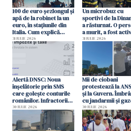
100 de euro șezlongul și
Un microbuz cu
apă de la robinet la un
sportivi de la Dina
euro, în stațiunile din
a răsturnat. O per
Italia. Cum explică
a murit, a fost acti
autoritățile
planul roșu de
31 IULIE 2026
31 IULIE 2026
intervenție
Alertă DNSC: Noua
Mii de ciobani
înșelătorie prin SMS
protestează la AN
care golește conturile
și la Guvern. Îmbrâ
românilor. Infractorii
cu jandarmii și gaz
folosesc numele
lacrimogene
30 IULIE 2026
30 IULIE 2026
Ghișeul.ro și al Poliției
Române