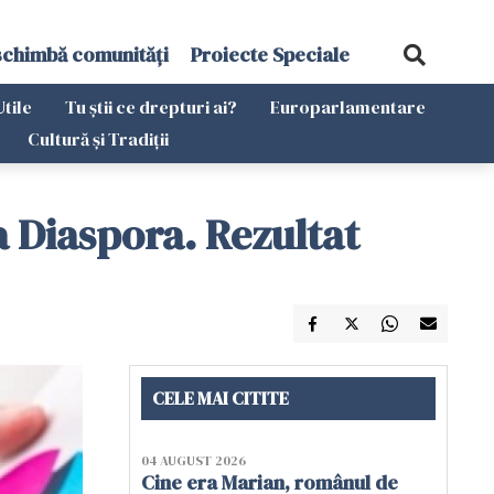
schimbă comunități
Proiecte Speciale
Utile
Tu știi ce drepturi ai?
Europarlamentare
Cultură și Tradiții
a Diaspora. Rezultat
CELE MAI CITITE
04 AUGUST 2026
Cine era Marian, românul de