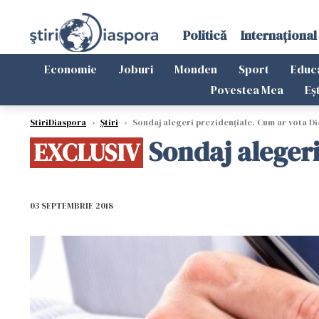
Politică
Internațional
Economie
Joburi
Monden
Sport
Educ
Povestea Mea
Eș
StiriDiaspora
›
Știri
›
Sondaj alegeri prezidențiale. Cum ar vota Di
Sondaj alegeri
EXCLUSIV
03 SEPTEMBRIE 2018