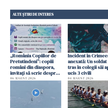
ALTE ȘTIRI DE INTERES
„România Copiilor de
Incident în Crimee
Pretutindeni”: copiii
anexată: Un soldat 
români din diaspora,
tras în colegii săi a
invitați să scrie despre
ucis 3 civili
România într-un volum
06 AUGUST 2026
04 AUGUST 2026
special