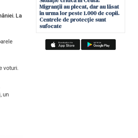
Situație critică în Ceuta:
Migranții au plecat, dar au lăsat
în urma lor peste 1.000 de copii.
mâniei. La
Centrele de protecție sunt
sufocate
oarele
e voturi.
a
, un