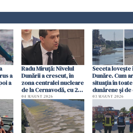
a
Radu Miruţă: Nivelul
Seceta lovește 
rus a
Dunării a crescut, în
Dunăre. Cum ar
poi a
zona centralei nucleare
situația în toate
de la Cernavodă, cu 2
dunărene și de
cm faţă de ziua trecută
România resim
04 AUGUST 2026
03 AUGUST 2026
efectele, deși a
în iulie