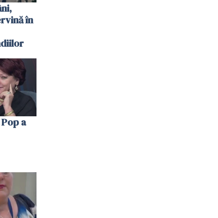
ni,
ervină în
diilor
 Pop a