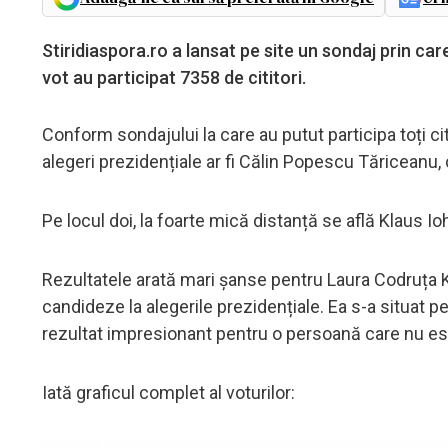
Stiridiaspora.ro a lansat pe site un sondaj prin car
vot au participat 7358 de cititori.
Conform sondajului la care au putut participa toți citi
alegeri prezidențiale ar fi Călin Popescu Tăriceanu, 
Pe locul doi, la foarte mică distanță se află Klaus I
Rezultatele arată mari șanse pentru Laura Codruța Kove
candideze la alegerile prezidențiale. Ea s-a situat pe
rezultat impresionant pentru o persoană care nu este
Iată graficul complet al voturilor: