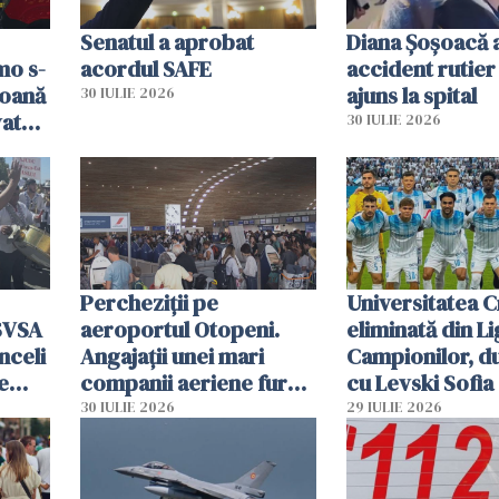
Senatul a aprobat
Diana Șoșoacă a
mo s-
acordul SAFE
accident rutier 
soană
ajuns la spital
30 IULIE 2026
vat
30 IULIE 2026
Percheziții pe
Universitatea C
SVSA
aeroportul Otopeni.
eliminată din Li
nceli
Angajații unei mari
Campionilor, d
e
companii aeriene furau
cu Levski Sofia
parfumuri, ceasuri și
30 IULIE 2026
29 IULIE 2026
mâncarea destinată
vânzării