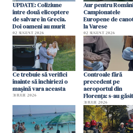
UPDATE: Coliziune
Aur pentru Români
între două elicoptere
Campionatele
de salvare în Grecia.
Europene de canot
Doi oameni au murit
la Varese
02 AUGUST 2026
02 AUGUST 2026
Ce trebuie să verifici
Controale fără
înainte să închiriezi o
precedent pe
mașină vara aceasta
aeroportul din
Florența: s-au găsi
31 IULIE 2026
capete de aligator 
31 IULIE 2026
sumă imensă de ba