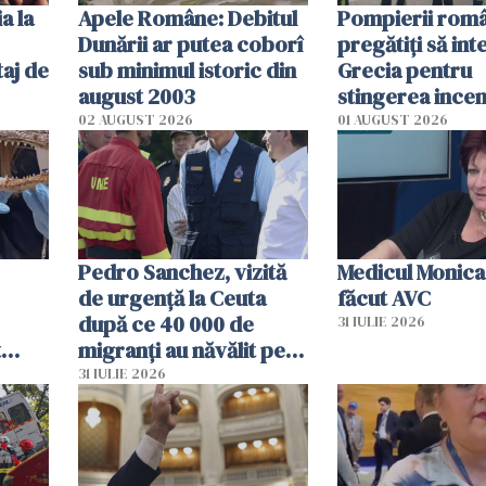
a la
Apele Române: Debitul
Pompierii româ
Dunării ar putea coborî
pregătiţi să int
aj de
sub minimul istoric din
Grecia pentru
august 2003
stingerea incen
02 AUGUST 2026
01 AUGUST 2026
Pedro Sanchez, vizită
Medicul Monica
de urgență la Ceuta
făcut AVC
după ce 40 000 de
31 IULIE 2026
t
migranți au năvălit pe
și o
teritoriul spaniol: „Vom
31 IULIE 2026
ni
mobiliza toate
resursele"