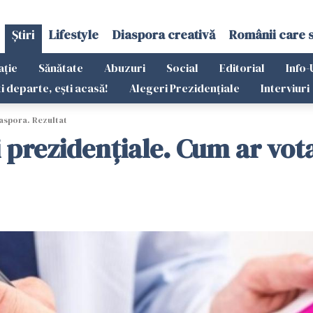
Știri
Lifestyle
Diaspora creativă
Românii care 
ație
Sănătate
Abuzuri
Social
Editorial
Info-
ti departe, ești acasă!
Alegeri Prezidențiale
Interviuri
aspora. Rezultat
 prezidențiale. Cum ar vot