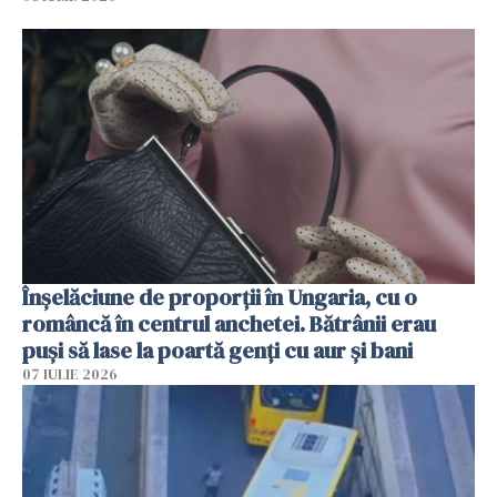
Înșelăciune de proporții în Ungaria, cu o
româncă în centrul anchetei. Bătrânii erau
puși să lase la poartă genți cu aur și bani
07 IULIE 2026