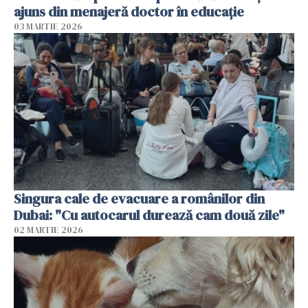
ajuns din menajeră doctor în educație
03 MARTIE 2026
Singura cale de evacuare a românilor din
Dubai: "Cu autocarul durează cam două zile"
02 MARTIE 2026