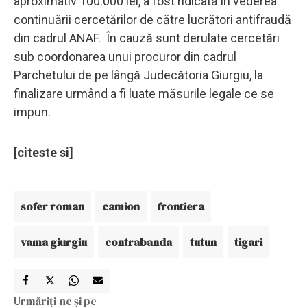
aproximativ 100.000 lei, a fost ridicată în vederea
continuării cercetărilor de către lucrători antifraudă
din cadrul ANAF. În cauză sunt derulate cercetări
sub coordonarea unui procuror din cadrul
Parchetului de pe lângă Judecătoria Giurgiu, la
finalizare urmând a fi luate măsurile legale ce se
impun.
[citeste si]
sofer roman
camion
frontiera
vama giurgiu
contrabanda
tutun
tigari
Urmăriți-ne și pe