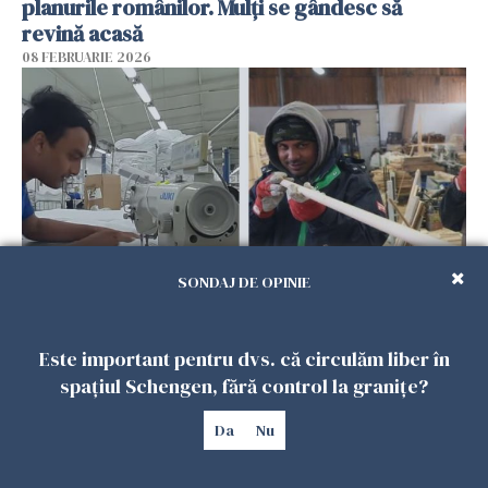
planurile românilor. Mulți se gândesc să
revină acasă
08 FEBRUARIE 2026
SONDAJ DE OPINIE
Patronii spun că România riscă să piardă
muncitorii străini în favoarea Spaniei
Este important pentru dvs. că circulăm liber în
06 FEBRUARIE 2026
spațiul Schengen, fără control la granițe?
Da
Nu