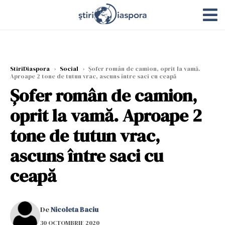
StiriDiaspora
›
Social
›
Şofer român de camion, oprit la vamă.
Aproape 2 tone de tutun vrac, ascuns între saci cu ceapă
Şofer român de camion,
oprit la vamă. Aproape 2
tone de tutun vrac,
ascuns între saci cu
ceapă
De
Nicoleta Baciu
30 OCTOMBRIE 2020