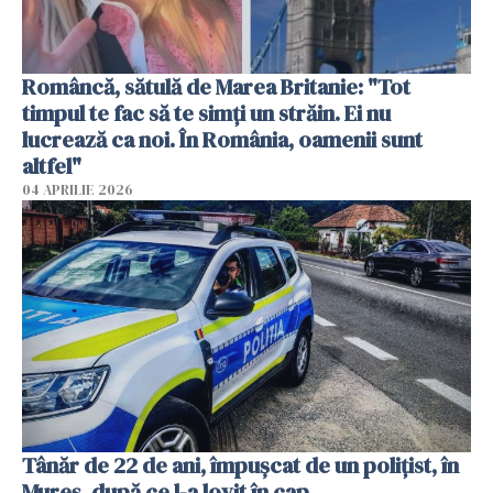
Româncă, sătulă de Marea Britanie: "Tot
timpul te fac să te simți un străin. Ei nu
lucrează ca noi. În România, oamenii sunt
altfel"
04 APRILIE 2026
Tânăr de 22 de ani, împușcat de un polițist, în
Mureș, după ce l-a lovit în cap