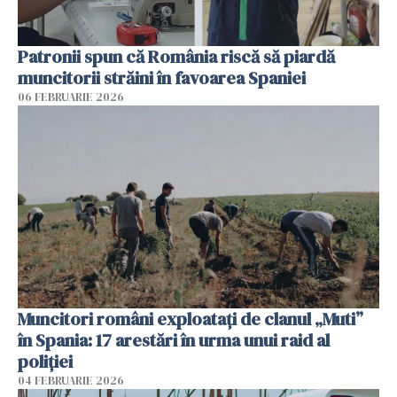
Patronii spun că România riscă să piardă
muncitorii străini în favoarea Spaniei
06 FEBRUARIE 2026
Muncitori români exploatați de clanul „Muti”
în Spania: 17 arestări în urma unui raid al
poliției
04 FEBRUARIE 2026