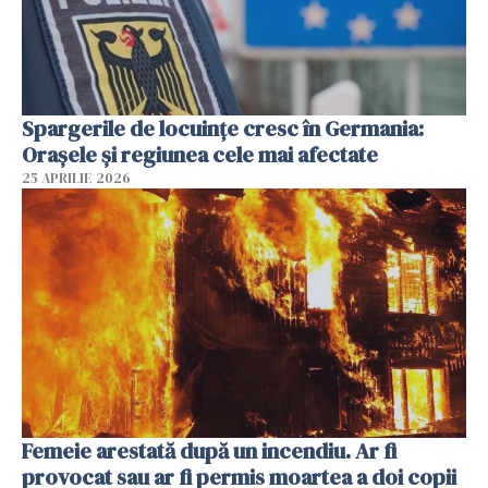
Spargerile de locuințe cresc în Germania:
Orașele și regiunea cele mai afectate
25 APRILIE 2026
Femeie arestată după un incendiu. Ar fi
provocat sau ar fi permis moartea a doi copii