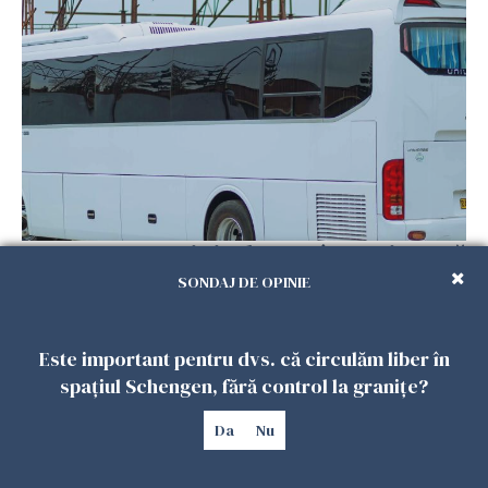
Un autocar cu turiști a derapat în Turcia. Nouă
persoane au murit
SONDAJ DE OPINIE
01 FEBRUARIE 2026
Este important pentru dvs. că circulăm liber în
spațiul Schengen, fără control la granițe?
Da
Nu