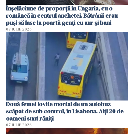
Înșelăciune de proporții în Ungaria, cu o
româncă în centrul anchetei. Bătrânii erau
puși să lase la poartă genți cu aur și bani
07 IULIE 2026
Două femei lovite mortal de un autobuz
scăpat de sub control, în Lisabona. Alți 20 de
oameni sunt răniți
07 IULIE 2026