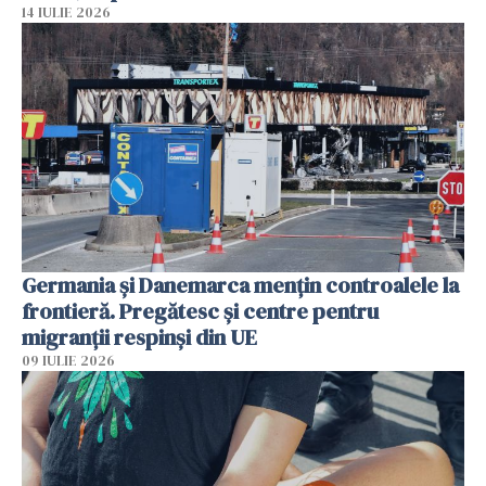
14 IULIE 2026
Germania și Danemarca mențin controalele la
frontieră. Pregătesc și centre pentru
migranții respinși din UE
09 IULIE 2026