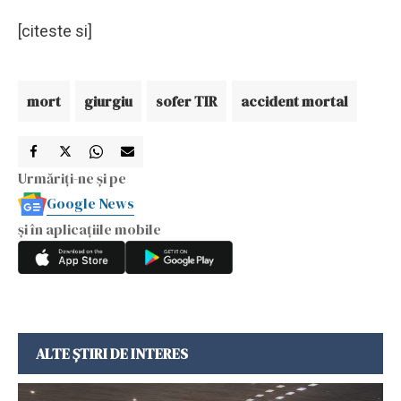
[citeste si]
mort
giurgiu
sofer TIR
accident mortal
Urmăriți-ne și pe
Google News
și în aplicațiile mobile
ALTE ȘTIRI DE INTERES