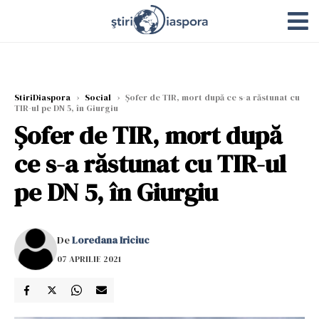
StiriDiaspora
›
Social
›
Șofer de TIR, mort după ce s-a răstunat cu
TIR-ul pe DN 5, în Giurgiu
Șofer de TIR, mort după
ce s-a răstunat cu TIR-ul
pe DN 5, în Giurgiu
De
Loredana Iriciuc
07 APRILIE 2021