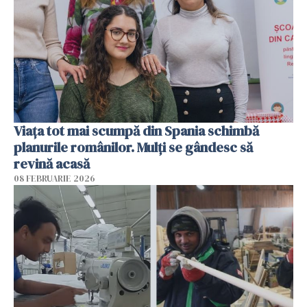
Viața tot mai scumpă din Spania schimbă
planurile românilor. Mulți se gândesc să
revină acasă
08 FEBRUARIE 2026