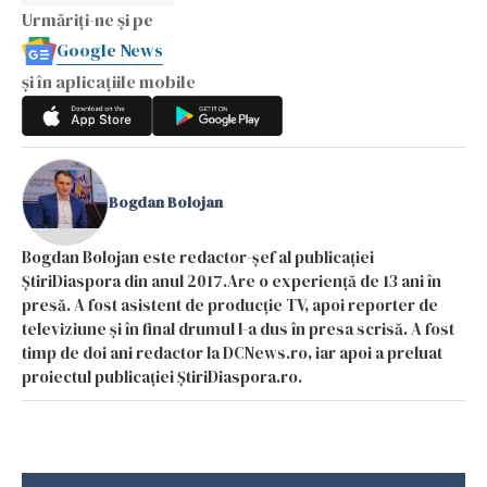
Urmăriți-ne și pe
Google News
și în aplicațiile mobile
Bogdan Bolojan
Bogdan Bolojan este redactor-șef al publicației
ȘtiriDiaspora din anul 2017.Are o experiență de 13 ani în
presă. A fost asistent de producție TV, apoi reporter de
televiziune și în final drumul l-a dus în presa scrisă. A fost
timp de doi ani redactor la DCNews.ro, iar apoi a preluat
proiectul publicației ȘtiriDiaspora.ro.