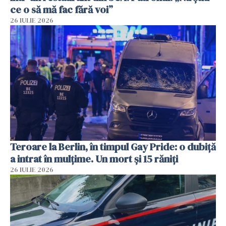
ce o să mă fac fără voi”
26 IULIE 2026
Teroare la Berlin, în timpul Gay Pride: o dubiță
a intrat în mulțime. Un mort și 15 răniți
26 IULIE 2026