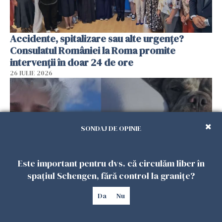
Accidente, spitalizare sau alte urgențe?
Consulatul României la Roma promite
intervenții în doar 24 de ore
26 IULIE 2026
SONDAJ DE OPINIE
Este important pentru dvs. că circulăm liber în
spațiul Schengen, fără control la granițe?
Ce a pățit o româncă în timp ce își plimba
Da
Nu
câinele în Germania. Mesajul ei a stârnit
dezbateri aprinse