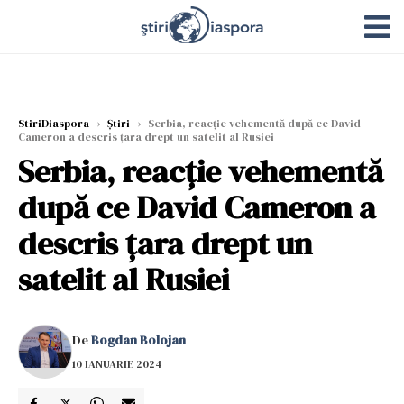
StiriDiaspora
›
Știri
›
Serbia, reacție vehementă după ce David
Cameron a descris țara drept un satelit al Rusiei
Serbia, reacție vehementă
după ce David Cameron a
descris țara drept un
satelit al Rusiei
De
Bogdan Bolojan
10 IANUARIE 2024