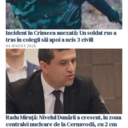
Incident în Crimeea anexată: Un soldat rus a
tras în colegii săi apoi a ucis 3 civili
04 AUGUST 2026
Radu Miruţă: Nivelul Dunării a crescut, în zona
centralei nucleare de la Cernavodă, cu 2 cm