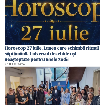
Horoscop 27 iulie. Lunea care schimbă ritmul
săptămânii. Universul deschide uși
neașteptate pentru unele zodii
26 IULIE 2026