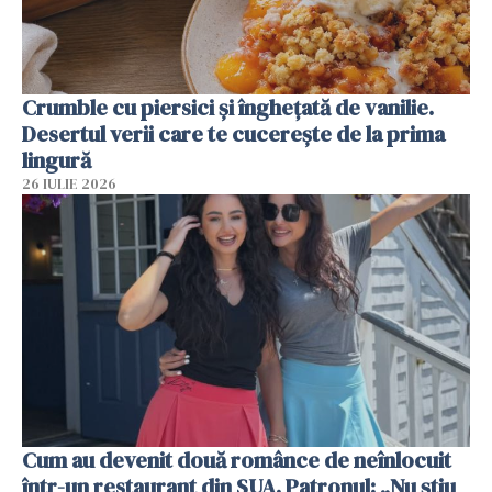
Crumble cu piersici și înghețată de vanilie.
Desertul verii care te cucerește de la prima
lingură
26 IULIE 2026
Cum au devenit două românce de neînlocuit
într-un restaurant din SUA. Patronul: „Nu știu