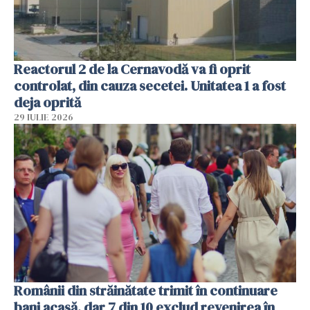
Reactorul 2 de la Cernavodă va fi oprit
controlat, din cauza secetei. Unitatea 1 a fost
deja oprită
29 IULIE 2026
Românii din străinătate trimit în continuare
bani acasă, dar 7 din 10 exclud revenirea în