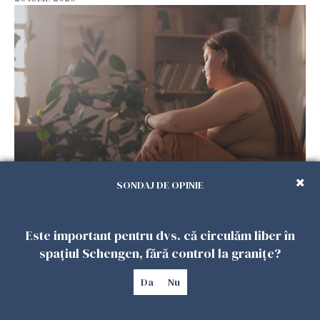
Vrei să te muți în SUA? Un studiu Harvard
SONDAJ DE OPINIE
arată ce se întâmplă cu sănătatea multor
imigranți
26 IULIE 2026
Este important pentru dvs. că circulăm liber în
spațiul Schengen, fără control la granițe?
Da
Nu