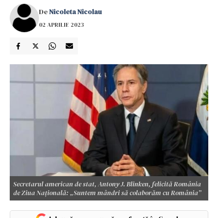
De
Nicoleta Nicolau
02 APRILIE 2023
Secretarul american de stat, Antony J. Blinken, felicită România
de Ziua Națională: „Suntem mândri să colaborăm cu România”