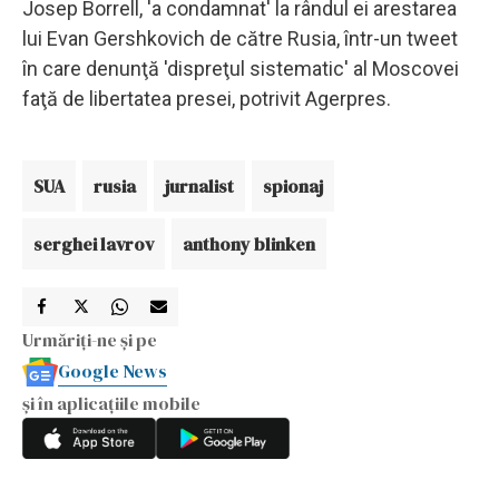
Josep Borrell, 'a condamnat' la rândul ei arestarea
lui Evan Gershkovich de către Rusia, într-un tweet
în care denunţă 'dispreţul sistematic' al Moscovei
faţă de libertatea presei, potrivit Agerpres.
SUA
rusia
jurnalist
spionaj
serghei lavrov
anthony blinken
Urmăriți-ne și pe
Google News
și în aplicațiile mobile