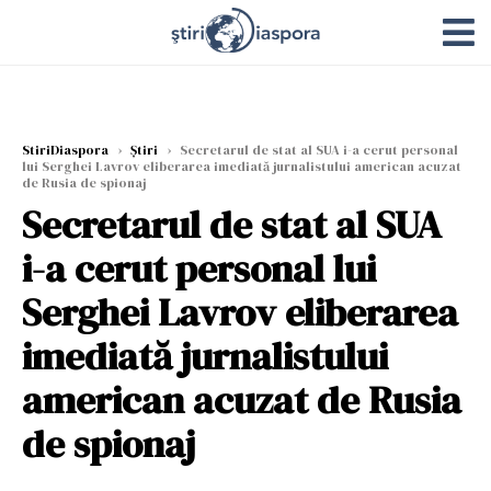
StiriDiaspora
›
Știri
›
Secretarul de stat al SUA i-a cerut personal
lui Serghei Lavrov eliberarea imediată jurnalistului american acuzat
de Rusia de spionaj
Secretarul de stat al SUA
i-a cerut personal lui
Serghei Lavrov eliberarea
imediată jurnalistului
american acuzat de Rusia
de spionaj