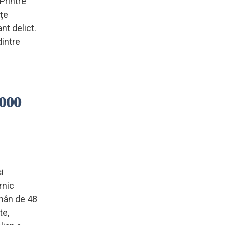
 Printre
nțe
nt delict.
dintre
.000
i
rnic
omân de 48
te,