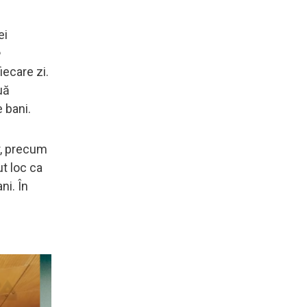
ei
e
iecare zi.
uă
 bani.
r, precum
ut loc ca
ni. În