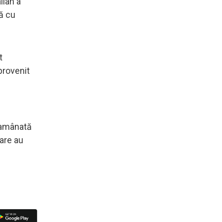
lian a
ră cu
t
 provenit
t amânată
care au