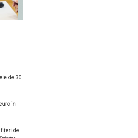
meie de 30
euro în
fițeri de