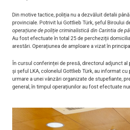
Din motive tactice, poliția nu a dezvăluit detalii până
provinciale. Potrivit lui Gottlieb Türk, șeful Biroului d
operațiune de poliție criminalistică din Carintia de 
Au fost efectuate în total 25 de percheziții domicili
arestări. Operațiunea de amploare a vizat în principa
În cursul conferinței de presă, directorul adjunct a
și șeful LKA, colonelul Gottlieb Türk, au informat cu p
urmare a unei vânzări organizate de stupefiante, pr
general, în timpul operațiunilor au fost efectuate 