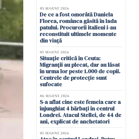
05 AUGUST 2026
De ce a fost omorâtă Daniela
Florea, românca găsită în lada
patului. Procurorii italieni i-au
reconstituit ultimele momente
din viață
05 AUGUST 2026
Situație critică în Ceuta:
Migranții au plecat, dar au lăsat
în urma lor peste 1.000 de copii.
Centrele de protecție sunt
sufocate
06 AUGUST 2026
S-a aflat cine este femeia care a
înjunghiat 4 bărbați în centrul
Londrei. Atacul Stellei, de 44 de
ani, explicat de anchetatori
05 AUGUST 2026