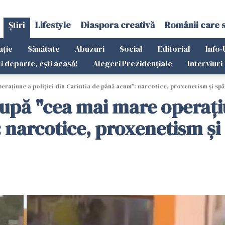
Știri
Lifestyle
Diaspora creativă
Românii care 
ație
Sănătate
Abuzuri
Social
Editorial
Info-
ti departe, ești acasă!
Alegeri Prezidențiale
Interviuri
rațiune a poliției din Carintia de până acum": narcotice, proxenetism și spă
upă "cea mai mare operațiu
 narcotice, proxenetism și