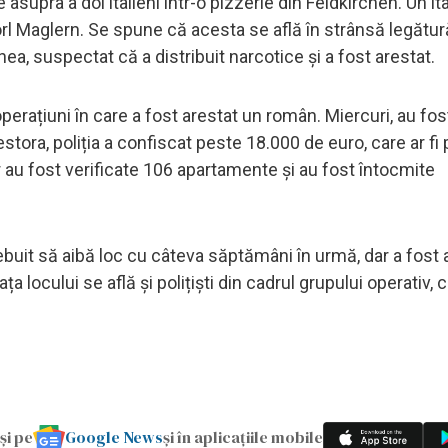
asupra a doi italieni într-o pizzerie din Feldkirchen. Un ita
hörl Maglern. Se spune că acesta se află în strânsă legătu
a, suspectat că a distribuit narcotice și a fost arestat.
operațiuni în care a fost arestat un român. Miercuri, au fos
estora, poliția a confiscat peste 18.000 de euro, care ar fi
lor au fost verificate 106 apartamente și au fost întocmite
 trebuit să aibă loc cu câteva săptămâni în urmă, dar a fos
a locului se află și polițiști din cadrul grupului operativ, 
Google News
și pe
și în aplicațiile mobile