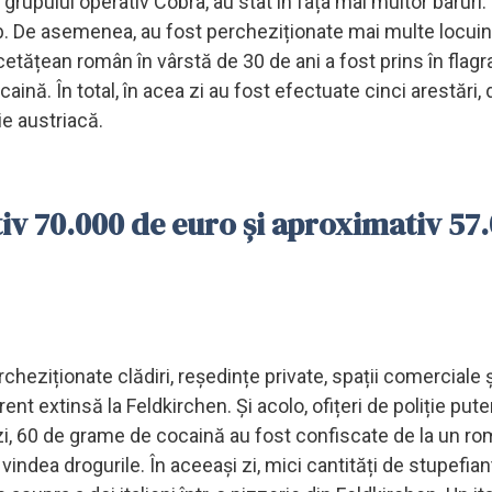
i grupului operativ Cobra, au stat în fața mai multor baruri.
ab. De asemenea, au fost percheziționate mai multe locui
 cetățean român în vârstă de 30 de ani a fost prins în flagra
nă. În total, în acea zi au fost efectuate cinci arestări, 
ie austriacă.
iv 70.000 de euro și aproximativ 57
cheziționate clădiri, reședințe private, spații comerciale ș
nt extinsă la Feldkirchen. Și acolo, ofițeri de poliție pute
tă zi, 60 de grame de cocaină au fost confiscate de la un r
 vindea drogurile. În aceeași zi, mici cantități de stupefian