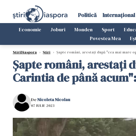
Politică
Internațional
Economie
Joburi
Monden
Sport
Educ
Povestea Mea
Eș
StiriDiaspora
›
Știri
›
Șapte români, arestați după "cea mai mare ope
Șapte români, arestați d
Carintia de până acum":
De
Nicoleta Nicolau
07 IULIE 2023