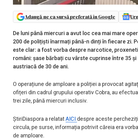
Adaugă-ne ca sursă preferată în Google
Urm
De luni până miercuri a avut loc cea mai mare opera
200 de polițiști înarmați până-n dinți în fiecare zi.
este clar: a fost vorba despre narcotice, proxenetis
români: șase bărbați cu vârste cuprinse între 35 și 4
austriacă de 30 de ani.
O operațiune de amploare a poliției a provocat agitați
ofițeri din cadrul grupului operativ Cobra, au efectua
trei zile, până miercuri inclusiv.
ȘtiriDiaspora a relatat
AICI
despre aceste percheziții
circula, pe surse, informația potrivit căreia era vo
de amploare.