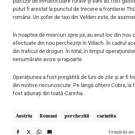
plăcuțe de înmatriculare furate și bani au fost găsite 
putut fi arestat la punctul de trecere a frontierei T
românii. Un șofer de taxi din Velden este, de asemene
În noaptea de miercuri spre joi, au avut loc din nou 
efectuate din nou percheziții în Villach. În cadrul ac
din traficul de droguri. În total, în timpul operațiuni
nenumărate avize și rapoarte.
Operațiunea a fost pregătită de luni de zile și ar fi
din motive necunoscute. Pe lângă ofițerii Cobra, la faț
fost adunați din toată Carintia.
Austria
Romani
perchezitii
carintita
Urmăriți-ne 