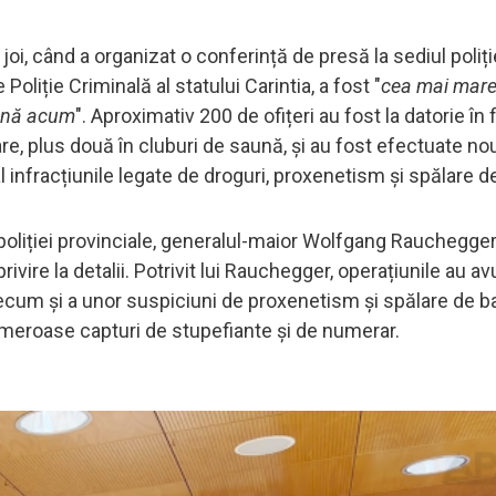
 joi, când a organizat o conferință de presă la sediul poliți
e Poliție Criminală al statului Carintia, a fost "
cea mai mar
până acum
". Aproximativ 200 de ofițeri au fost la datorie în f
are, plus două în cluburi de saună, și au fost efectuate no
l infracțiunile legate de droguri, proxenetism și spălare de
l poliției provinciale, generalul-maior Wolfgang Rauchegge
rivire la detalii. Potrivit lui Rauchegger, operațiunile au av
ecum și a unor suspiciuni de proxenetism și spălare de ba
numeroase capturi de stupefiante și de numerar.