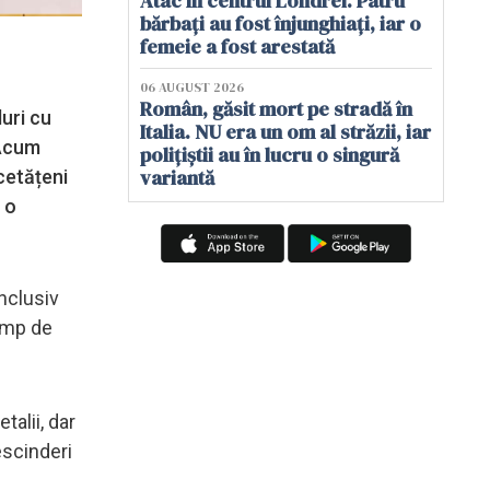
Atac în centrul Londrei. Patru
bărbați au fost înjunghiați, iar o
femeie a fost arestată
06 AUGUST 2026
Român, găsit mort pe stradă în
uri cu
Italia. NU era un om al străzii, iar
 Acum
polițiștii au în lucru o singură
variantă
cetățeni
 o
inclusiv
timp de
alii, dar
escinderi