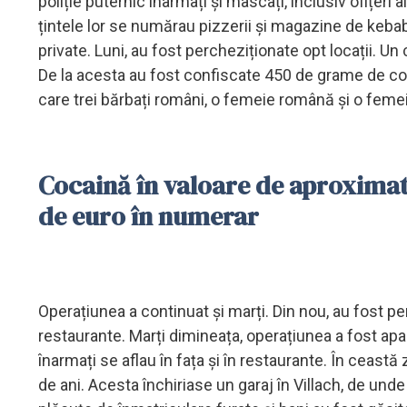
poliție puternic înarmați și mascați, inclusiv ofițeri a
țintele lor se numărau pizzerii și magazine de keb
private. Luni, au fost percheziționate opt locații. Un
De la acesta au fost confiscate 450 de grame de cocai
care trei bărbați români, o femeie română și o feme
Cocaină în valoare de aproximat
de euro în numerar
Operațiunea a continuat și marți. Din nou, au fost per
restaurante. Marți dimineața, operațiunea a fost apare
înarmați se aflau în fața și în restaurante. În ceas
de ani. Acesta închiriase un garaj în Villach, de unde