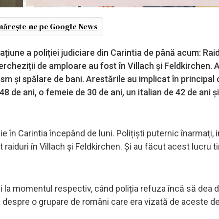
ărește-ne pe Google News
țiune a poliției judiciare din Carintia de până acum: Raid
 Percheziții de amploare au fost în Villach și Feldkirchen.
m și spălare de bani. Arestările au implicat în principal 
8 de ani, o femeie de 30 de ani, un italian de 42 de ani și
e în Carintia începând de luni. Polițiști puternic înarmați, 
t raiduri în Villach și Feldkirchen. Și au făcut acest lucru 
 la momentul respectiv, când poliția refuza încă să dea det
rba despre o grupare de români care era vizată de aceste d