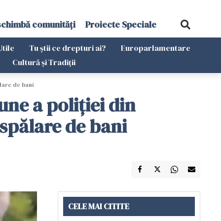
schimbă comunități
Proiecte Speciale
Utile
Tu știi ce drepturi ai?
Europarlamentare
Cultură și Tradiții
lare de bani
ne a poliției din
 spălare de bani
CELE MAI CITITE