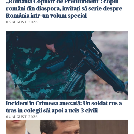
„România Copiilor de Pretutindeni”: copiii
români din diaspora, invitați să scrie despre
România într-un volum special
06 AUGUST 2026
Incident în Crimeea anexată: Un soldat rus a
tras în colegii săi apoi a ucis 3 civili
04 AUGUST 2026