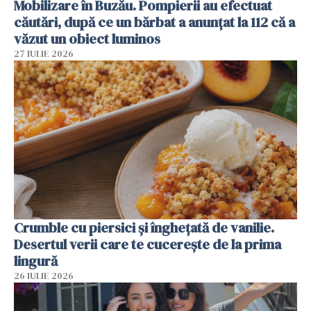
Mobilizare în Buzău. Pompierii au efectuat
căutări, după ce un bărbat a anunțat la 112 că a
văzut un obiect luminos
27 IULIE 2026
Crumble cu piersici și înghețată de vanilie.
Desertul verii care te cucerește de la prima
lingură
26 IULIE 2026