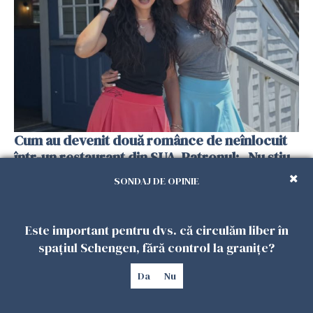
Cum au devenit două românce de neînlocuit
într-un restaurant din SUA. Patronul: „Nu știu
ce o să mă fac fără voi”
SONDAJ DE OPINIE
26 IULIE 2026
Este important pentru dvs. că circulăm liber în
spațiul Schengen, fără control la granițe?
Da
Nu