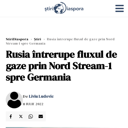
StiriDiaspora
›
Știri
›
Rusia întrerupe fluxul de gaze prin Nord
Stream-1 spre Germania
Rusia întrerupe fluxul de
gaze prin Nord Stream-1
spre Germania
De
Liviu Ludovic
11 IULIE 2022