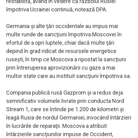
restabilită, având în vedere că războiul Rusiei
împotriva Ucrainei continuă, notează DPA.
Germania şi alte ţări occidentale au impus mai
multe runde de sancţiuni împotriva Moscovei în
efortul de a opri luptele, chiar dacă multe ţări
depind în grad ridicat de resursele energetice
ruseşti, în timp ce Moscova a ripostat la sancţiuni
prin întreruperea aprovizionării cu gaze a mai
multor state care au instituit sancţiuni împotriva sa.
Compania publică rusă Gazprom şi-a redus deja
semnificativ volumele livrate prin conducta Nord
Stream 1, care se întinde pe 1.200 de kilometri şi
leagă Rusia de nordul Germaniei, invocând întârzieri
în lucrările de reparaţii. Moscova a atribuit
întârzierile sancţiunilor impuse de Occident,