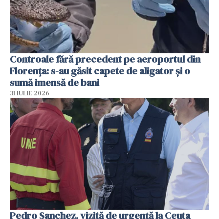
Controale fără precedent pe aeroportul din
Florența: s-au găsit capete de aligator și o
sumă imensă de bani
31 IULIE 2026
Pedro Sanchez, vizită de urgență la Ceuta