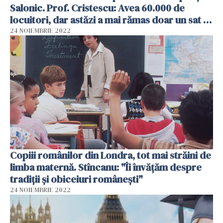
Salonic. Prof. Cristescu: Avea 60.000 de
locuitori, dar astăzi a mai rămas doar un sat în
sudul Albaniei
24 NOIEMBRIE 2022
Copiii românilor din Londra, tot mai străini de
limba maternă. Stîncanu: "Îi învățăm despre
tradiții și obiceiuri românești"
24 NOIEMBRIE 2022