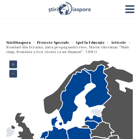
StiriDiaspora
›
Proiecte Speciale
›
Apel la Educație
›
Articole
›
Românii din Ucraina, ținta propagandei ruse. Marin Gherman: "Mult
timp, România a fost văzută ca un dușman" - VIDEO
+
−