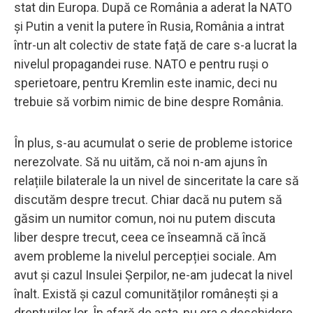
stat din Europa. După ce România a aderat la NATO
și Putin a venit la putere în Rusia, România a intrat
într-un alt colectiv de state față de care s-a lucrat la
nivelul propagandei ruse. NATO e pentru ruși o
sperietoare, pentru Kremlin este inamic, deci nu
trebuie să vorbim nimic de bine despre România.
În plus, s-au acumulat o serie de probleme istorice
nerezolvate. Să nu uităm, că noi n-am ajuns în
relațiile bilaterale la un nivel de sinceritate la care să
discutăm despre trecut. Chiar dacă nu putem să
găsim un numitor comun, noi nu putem discuta
liber despre trecut, ceea ce înseamnă că încă
avem probleme la nivelul percepției sociale. Am
avut și cazul Insulei Șerpilor, ne-am judecat la nivel
înalt. Există și cazul comunităților românești și a
drepturilor lor. În afară de asta, nu era o deschidere