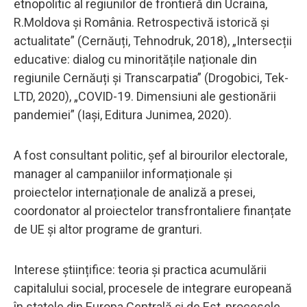
etnopolitic al regiunilor de frontieră din Ucraina,
R.Moldova și România. Retrospectivă istorică și
actualitate” (Cernăuți, Tehnodruk, 2018), „Intersecții
educative: dialog cu minoritățile naționale din
regiunile Cernăuți și Transcarpatia” (Drogobici, Tek-
LTD, 2020), „COVID-19. Dimensiuni ale gestionării
pandemiei” (Iași, Editura Junimea, 2020).
A fost consultant politic, șef al birourilor electorale,
manager al campaniilor informaționale și
proiectelor internaționale de analiză a presei,
coordonator al proiectelor transfrontaliere finanțate
de UE și altor programe de granturi.
Interese științifice: teoria și practica acumulării
capitalului social, procesele de integrare europeană
în statele din Europa Centrală și de Est, procesele