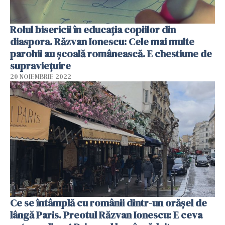
Rolul bisericii în educația copiilor din
diaspora. Răzvan Ionescu: Cele mai multe
parohii au şcoală românească. E chestiune de
supravieţuire
20 NOIEMBRIE 2022
Ce se întâmplă cu românii dintr-un orășel de
lângă Paris. Preotul Răzvan Ionescu: E ceva