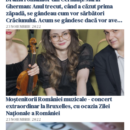
Gherman: Anul trecut, când a căzut prima
zăpadă, se gândeau cum vor sărbători
Crăciunului. Acum se gândesc dacă vor avea
curent / video
23 NOIEMBRIE 2022
Moştenitorii României muzicale - concert
extraordinar la Bruxelles, cu ocazia Zilei
Naționale a României
23 NOIEMBRIE 2022