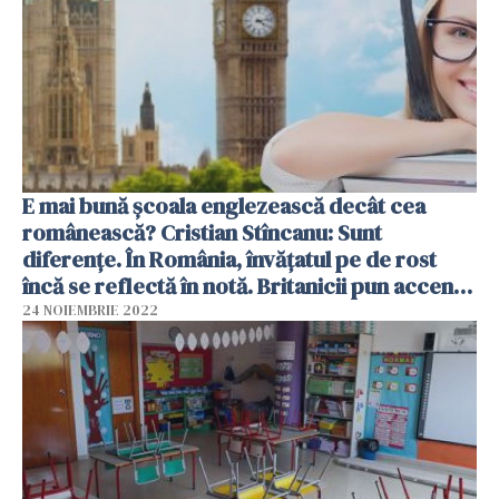
E mai bună şcoala englezească decât cea
românească? Cristian Stîncanu: Sunt
diferenţe. În România, învăţatul pe de rost
încă se reflectă în notă. Britanicii pun accent
pe creativitate şi dezbatere
24 NOIEMBRIE 2022