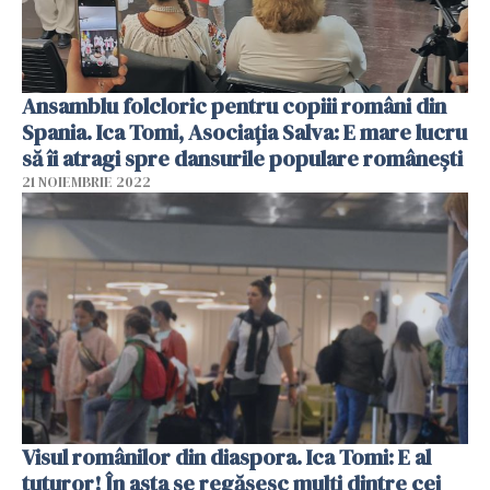
Ansamblu folcloric pentru copiii români din
Spania. Ica Tomi, Asociaţia Salva: E mare lucru
să îi atragi spre dansurile populare româneşti
21 NOIEMBRIE 2022
Visul românilor din diaspora. Ica Tomi: E al
tuturor! În asta se regăsesc mulţi dintre cei