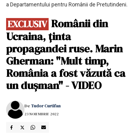
a Departamentului pentru Românii de Pretutindeni.
Românii din
EXCLUSIV
Ucraina, ținta
propagandei ruse. Marin
Gherman: "Mult timp,
România a fost văzută ca
un dușman" - VIDEO
De
Tudor Curtifan
23 NOIEMBRIE 2022